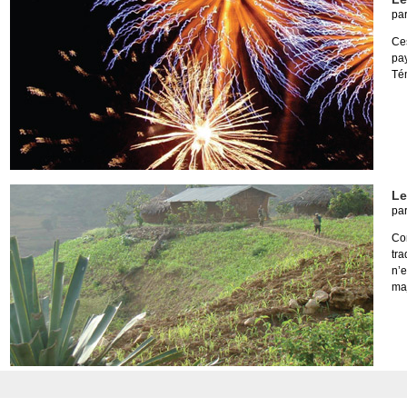
pa
Ce
pa
Té
Le
pa
Con
tra
n’
maj