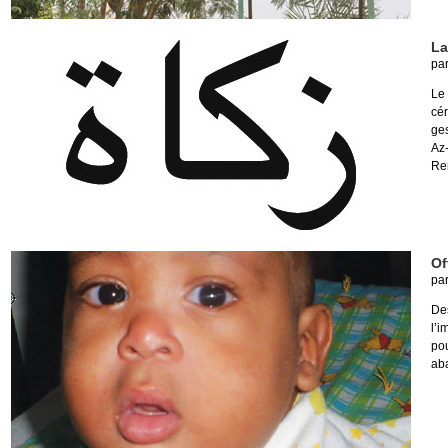
La
pa
Le
cé
ge
Az
Re
Of
pa
Des
l’i
pou
ab