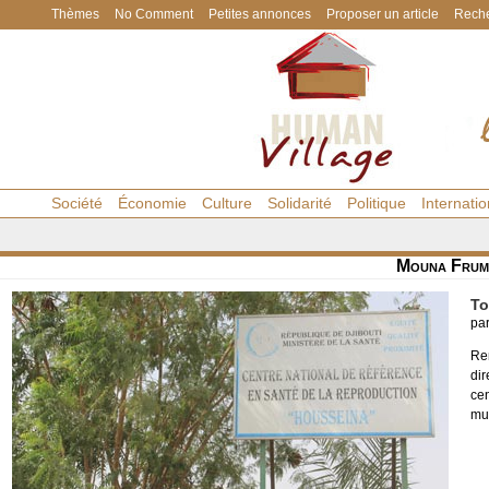
Thèmes
No Comment
Petites annonces
Proposer un article
Reche
Société
Économie
Culture
Solidarité
Politique
Internatio
Mouna Frum
To
pa
Re
di
cen
mut