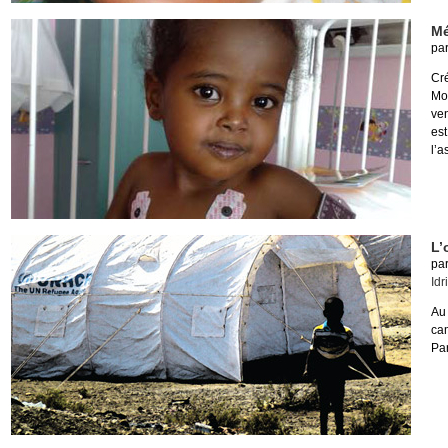
Mé
pa
Cr
Mo
ve
es
l’a
L’
pa
Idr
Au 
ca
Par