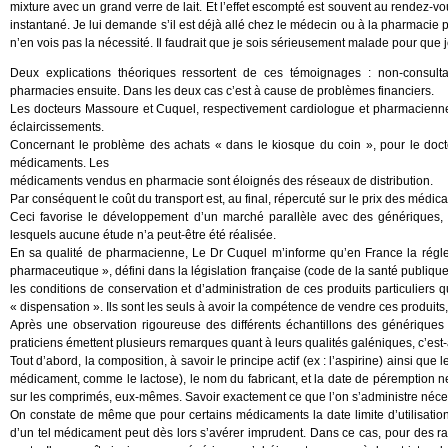
mixture avec un grand verre de lait. Et l’effet escompté est souvent au rendez-
instantané. Je lui demande s’il est déjà allé chez le médecin ou à la pharmacie 
n’en vois pas la nécessité. Il faudrait que je sois sérieusement malade pour que 
Deux explications théoriques ressortent de ces témoignages : non-consul
pharmacies ensuite. Dans les deux cas c’est à cause de problèmes financiers.
Les docteurs Massoure et Cuquel, respectivement cardiologue et pharmacienne à
éclaircissements.
Concernant le problème des achats « dans le kiosque du coin », pour le doct
médicaments. Les
médicaments vendus en pharmacie sont éloignés des réseaux de distribution.
Par conséquent le coût du transport est, au final, répercuté sur le prix des médic
Ceci favorise le développement d’un marché parallèle avec des génériques, m
lesquels aucune étude n’a peut-être été réalisée.
En sa qualité de pharmacienne, Le Dr Cuquel m’informe qu’en France la régleme
pharmaceutique », défini dans la législation française (code de la santé publiqu
les conditions de conservation et d’administration de ces produits particuliers
« dispensation ». Ils sont les seuls à avoir la compétence de vendre ces produits, 
Après une observation rigoureuse des différents échantillons des génériques q
praticiens émettent plusieurs remarques quant à leurs qualités galéniques, c’est-
Tout d’abord, la composition, à savoir le principe actif (ex : l’aspirine) ainsi qu
médicament, comme le lactose), le nom du fabricant, et la date de péremption ne
sur les comprimés, eux-mêmes. Savoir exactement ce que l’on s’administre nécessit
On constate de même que pour certains médicaments la date limite d’utilisation
d’un tel médicament peut dès lors s’avérer imprudent. Dans ce cas, pour des rai