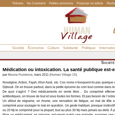
Thèmes
No Comment
Petites annonces
Proposer un article
Reche
Société
Économie
Culture
Solidarité
Politique
Internatio
Société
Médication ou intoxication. La santé publique est-e
par
Mouna Frumence
, mars 2011 (
Human Village 15
).
Novalgine, Action, Fajah, Khor Assé, etc. Ces noms n’évoquent-ils pas quelque c
Djibouti. On en trouve partout, dans la petite épicerie du coin tout comme dans le
De quoi s’agit-il ? Des médicaments en vente libre… Du comprimé effervesc
antibiotiques, on trouve de tout et sous toutes les formes. Et pas besoin de l’ord
Un début de migraine, un rhume, une sensation de fatigue, un mal de tête ou
comprimé pour soulager le mal en question. Un geste habituel, presque instinctif
ou 20 fdj le comprimé pour la plupart, tout au plus 30 fdj mais jamais au-delà. À pr
Mais un médicament, en principe, est sensé guérir une maladie, soulager une d