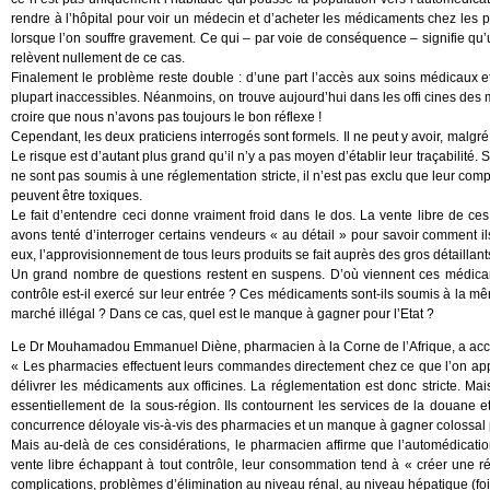
rendre à l’hôpital pour voir un médecin et d’acheter les médicaments chez les pr
lorsque l’on souffre gravement. Ce qui – par voie de conséquence – signifie q
relèvent nullement de ce cas.
Finalement le problème reste double : d’une part l’accès aux soins médicaux e
plupart inaccessibles. Néanmoins, on trouve aujourd’hui dans les offi cines des m
croire que nous n’avons pas toujours le bon réflexe !
Cependant, les deux praticiens interrogés sont formels. Il ne peut y avoir, malgré 
Le risque est d’autant plus grand qu’il n’y a pas moyen d’établir leur traçabilité.
ne sont pas soumis à une réglementation stricte, il n’est pas exclu que leur com
peuvent être toxiques.
Le fait d’entendre ceci donne vraiment froid dans le dos. La vente libre de c
avons tenté d’interroger certains vendeurs « au détail » pour savoir comment il
eux, l’approvisionnement de tous leurs produits se fait auprès des gros détaillant
Un grand nombre de questions restent en suspens. D’où viennent ces médicam
contrôle est-il exercé sur leur entrée ? Ces médicaments sont-ils soumis à la mê
marché illégal ? Dans ce cas, quel est le manque à gagner pour l’Etat ?
Le Dr Mouhamadou Emmanuel Diène, pharmacien à la Corne de l’Afrique, a acc
« Les pharmacies effectuent leurs commandes directement chez ce que l’on appell
délivrer les médicaments aux officines. La réglementation est donc stricte. Ma
essentiellement de la sous-région. Ils contournent les services de la douane 
concurrence déloyale vis-à-vis des pharmacies et un manque à gagner colossal p
Mais au-delà de ces considérations, le pharmacien affirme que l’automédicati
vente libre échappant à tout contrôle, leur consommation tend à « créer une 
complications, problèmes d’élimination au niveau rénal, au niveau hépatique (foie