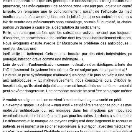
vente. Il apparaît ainsi que ces génériques n’obéissent pas aux règles strictes 
pharmacie, ces médicaments « de seconde zone » ne font pas l’objet d’un contrô
Ensuite, on remarque que le conditionnement, garant de l’efficacité du médi
médicales, un médicament est enrobé de telle façon que sa protection soit ass
fait de vendre des médicaments sans emballage, soumis à l’humidité, la chaleur,
parfois un danger à cause de la dégradation du médicament.
Enfin, on remarque parfois que les substances actives ne sont pas toujours
d’aspirine, de paracétamol et de caféine dont les doses habituellement efficaces
Nous évoquons ensuite avec le Dr Massoure le problème des antibiotiques . U
meilleur des cas une
inefficacité du traitement. Cela peut se traduire par des effets indésirables, 
(allergie, infection grave comme une méningite…).
Loin de guérir, l’automédication comme l’utilisation d’antibiotiques à forte d
l’affaiblissement du système immunitaire. On ne soigne pas le mal par le mal !
En outre, la prise systématique d’antibiotiques conduit le plus souvent à une sél
aux antibiotiques. « Et malheureusement, nous constatons qu’à Djibouti le 
hospitalisés, qu’ils aient déjà été auparavant hospitalisés ou traités en ambul
peut s’avérer dangereuse. Une personne malade ne peut être son propre médec
À vouloir se soigner seul, on en vient à mettre davantage sa santé en péril.
Un exemple simple : la gélule « khor assé » est généralement prise pour les maux 
molécule antibiotique qui est indiquée dans les infections par inoculatio
éventuellement pour le choléra mais pas pour les autres diarrhées à salmonelles
Le dénuement et le manque de moyens expliquent donc largement le recours v
patients se résignent à se soigner eux-mêmes à leur façon, avec des médicaments
ce n’est pas uniquement l’habitude qui pousse la population vers l’automédicatio