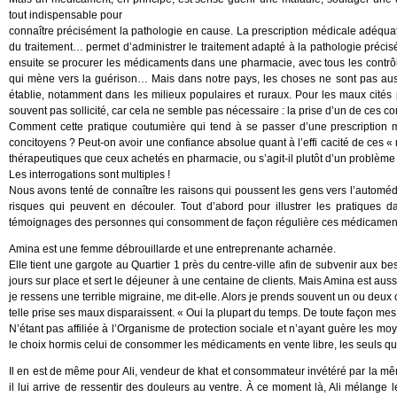
tout indispensable pour
connaître précisément la pathologie en cause. La prescription médicale adéqua
du traitement… permet d’administrer le traitement adapté à la pathologie préci
ensuite se procurer les médicaments dans une pharmacie, avec tous les contrôles
qui mène vers la guérison… Mais dans notre pays, les choses ne sont pas aus
établie, notamment dans les milieux populaires et ruraux. Pour les maux cités
souvent pas sollicité, car cela ne semble pas nécessaire : la prise d’un de ces co
Comment cette pratique coutumière qui tend à se passer d’une prescription m
concitoyens ? Peut-on avoir une confiance absolue quant à l’effi cacité de ces «
thérapeutiques que ceux achetés en pharmacie, ou s’agit-il plutôt d’un problème
Les interrogations sont multiples !
Nous avons tenté de connaître les raisons qui poussent les gens vers l’autom
risques qui peuvent en découler. Tout d’abord pour illustrer les pratiques 
témoignages des personnes qui consomment de façon régulière ces médicamen
Amina est une femme débrouillarde et une entreprenante acharnée.
Elle tient une gargote au Quartier 1 près du centre-ville afin de subvenir aux bes
jours sur place et sert le déjeuner à une centaine de clients. Mais Amina est au
je ressens une terrible migraine, me dit-elle. Alors je prends souvent un ou deu
telle prise ses maux disparaissent. « Oui la plupart du temps. De toute façon me
N’étant pas affiliée à l’Organisme de protection sociale et n’ayant guère les mo
le choix hormis celui de consommer les médicaments en vente libre, les seuls q
Il en est de même pour Ali, vendeur de khat et consommateur invétéré par la m
il lui arrive de ressentir des douleurs au ventre. À ce moment là, Ali mélange 