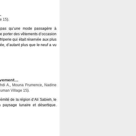
.
e 15
).
t pas qu’une mode passagère à
de porter des vêtements d’occasion
riperie qui était réservée aux plus
e, d’autant plus que le neuf a vu
vement...
hdi A.
,
Mouna Frumence
,
Nadine
uman Village 15
).
émité de la région d’Ali Sabieh, le
 paysage lunaire et désertique.