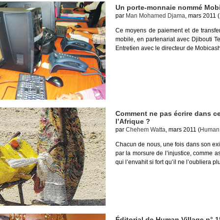
Un porte-monnaie nommé Mob
par
Man Mohamed Djama
, mars 2011 (
Ce moyens de paiement et de transfert
mobile, en partenariat avec Djibouti Te
Entretien avec le directeur de Mobicas
Comment ne pas écrire dans ce
l’Afrique ?
par
Chehem Watta
, mars 2011 (
Human 
Chacun de nous, une fois dans son exi
par la morsure de l’injustice, comme a
qui l’envahit si fort qu’il ne l’oubliera pl
Éditorial de Human Village n° 1