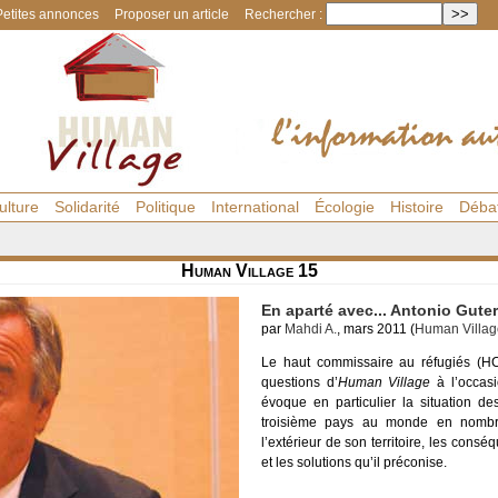
Petites annonces
Proposer un article
Rechercher :
ulture
Solidarité
Politique
International
Écologie
Histoire
Déba
Human Village 15
En aparté avec... Antonio Gute
par
Mahdi A.
, mars 2011 (
Human Villag
Le haut commissaire au réfugiés (H
questions d’
Human Village
à l’occasi
évoque en particulier la situation 
troisième pays au monde en nombre 
l’extérieur de son territoire, les cons
et les solutions qu’il préconise.