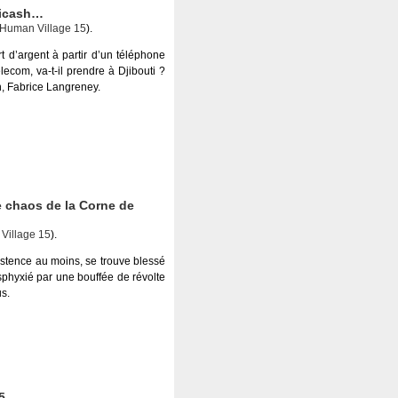
icash…
Human Village 15
).
 d’argent à partir d’un téléphone
lecom, va-t-il prendre à Djibouti ?
h, Fabrice Langreney.
 chaos de la Corne de
Village 15
).
stence au moins, se trouve blessé
sphyxié par une bouffée de révolte
us.
5