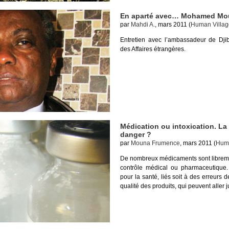
En aparté avec… Mohamed M
par
Mahdi A.
, mars 2011 (
Human Villag
Entretien avec l’ambassadeur de Djib
des Affaires étrangères.
Médication ou intoxication. La 
danger ?
par
Mouna Frumence
, mars 2011 (
Huma
De nombreux médicaments sont libremen
contrôle médical ou pharmaceutique.
pour la santé, liés soit à des erreurs
qualité des produits, qui peuvent aller j