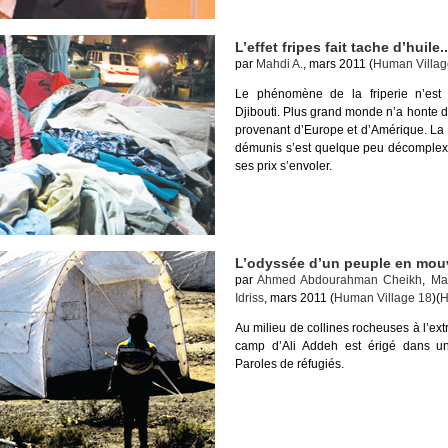
L’effet fripes fait tache d’huile..
par
Mahdi A.
, mars 2011 (
Human Villag
Le phénomène de la friperie n’es
Djibouti. Plus grand monde n’a honte 
provenant d’Europe et d’Amérique. La f
démunis s’est quelque peu décomplexé
ses prix s’envoler.
L’odyssée d’un peuple en mou
par
Ahmed Abdourahman Cheikh
,
Ma
Idriss
, mars 2011 (
Human Village 18
)(
H
Au milieu de collines rocheuses à l’extr
camp d’Ali Addeh est érigé dans un
Paroles de réfugiés.