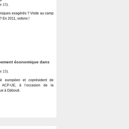
e 15
).
isques exagérés ? Visite au camp
? En 2011, votons !
oppement économique dans
e 15
).
té européen et coprésident de
re ACP-UE, à l’occasion de la
e à Djibouti.