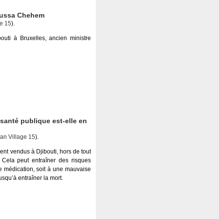
oussa Chehem
e 15
).
outi à Bruxelles, ancien ministre
santé publique est-elle en
n Village 15
).
t vendus à Djibouti, hors de tout
 Cela peut entraîner des risques
 de médication, soit à une mauvaise
usqu’à entraîner la mort.