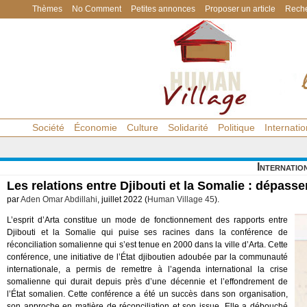
Thèmes
No Comment
Petites annonces
Proposer un article
Reche
Société
Économie
Culture
Solidarité
Politique
Internatio
Internatio
Les relations entre Djibouti et la Somalie : dépasser
par
Aden Omar Abdillahi
, juillet 2022 (
Human Village 45
).
L’esprit d’Arta constitue un mode de fonctionnement des rapports entre
Djibouti et la Somalie qui puise ses racines dans la conférence de
réconciliation somalienne qui s’est tenue en 2000 dans la ville d’Arta. Cette
conférence, une initiative de l’État djiboutien adoubée par la communauté
internationale, a permis de remettre à l’agenda international la crise
somalienne qui durait depuis près d’une décennie et l’effondrement de
l’État somalien. Cette conférence a été un succès dans son organisation,
son approche en matière de réconciliation et son issue. Elle a débouché