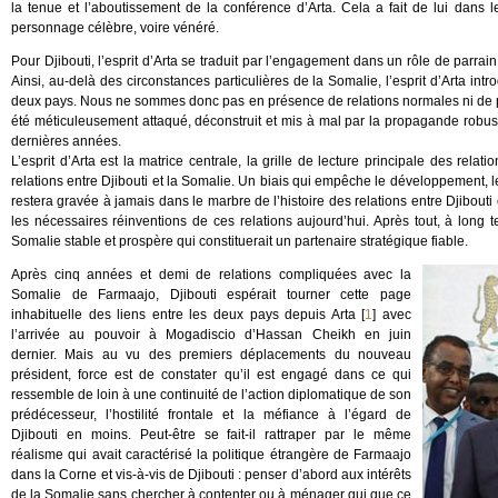
la tenue et l’aboutissement de la conférence d’Arta. Cela a fait de lui dans
personnage célèbre, voire vénéré.
Pour Djibouti, l’esprit d’Arta se traduit par l’engagement dans un rôle de parrai
Ainsi, au-delà des circonstances particulières de la Somalie, l’esprit d’Arta intr
deux pays. Nous ne sommes donc pas en présence de relations normales ni de p
été méticuleusement attaqué, déconstruit et mis à mal par la propagande robus
dernières années.
L’esprit d’Arta est la matrice centrale, la grille de lecture principale des rel
relations entre Djibouti et la Somalie. Un biais qui empêche le développement, l
restera gravée à jamais dans le marbre de l’histoire des relations entre Djibouti
les nécessaires réinventions de ces relations aujourd’hui. Après tout, à long 
Somalie stable et prospère qui constituerait un partenaire stratégique fiable.
Après cinq années et demi de relations compliquées avec la
Somalie de Farmaajo, Djibouti espérait tourner cette page
inhabituelle des liens entre les deux pays depuis Arta
[
1
]
avec
l’arrivée au pouvoir à Mogadiscio d’Hassan Cheikh en juin
dernier. Mais au vu des premiers déplacements du nouveau
président, force est de constater qu’il est engagé dans ce qui
ressemble de loin à une continuité de l’action diplomatique de son
prédécesseur, l’hostilité frontale et la méfiance à l’égard de
Djibouti en moins. Peut-être se fait-il rattraper par le même
réalisme qui avait caractérisé la politique étrangère de Farmaajo
dans la Corne et vis-à-vis de Djibouti : penser d’abord aux intérêts
de la Somalie sans chercher à contenter ou à ménager qui que ce