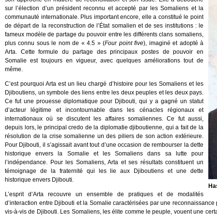
sur l’élection d’un président reconnu et accepté par les Somaliens et la
communauté internationale. Plus important encore, elle a constitué le point
de départ de la reconstruction de l’État somalien et de ses institutions : le
fameux modèle de partage du pouvoir entre les différents clans somaliens,
plus connu sous le nom de « 4.5 » (
Four point five
), imaginé et adopté à
Arta. Cette formule du partage des principaux postes de pouvoir en
Somalie est toujours en vigueur, avec quelques améliorations tout de
même.
C’est pourquoi Arta est un lieu chargé d’histoire pour les Somaliens et les
Djiboutiens, un symbole des liens entre les deux peuples et les deux pays.
Ce fut une prouesse diplomatique pour Djibouti, qui y a gagné un statut
d’acteur légitime et incontournable dans les cénacles régionaux et
internationaux où se discutent les affaires somaliennes. Ce fut aussi,
depuis lors, le principal credo de la diplomatie djiboutienne, qui a fait de la
résolution de la crise somalienne un des piliers de son action extérieure.
Pour Djibouti, il s’agissait avant tout d’une occasion de rembourser la dette
historique envers la Somalie et les Somaliens dans sa lutte pour
l’indépendance. Pour les Somaliens, Arta et ses résultats constituent un
témoignage de la fraternité qui les lie aux Djiboutiens et une dette
historique envers Djibouti.
Ha
L’esprit d’Arta recouvre un ensemble de pratiques et de modalités
d’interaction entre Djibouti et la Somalie caractérisées par une reconnaissan
vis-à-vis de Djibouti. Les Somaliens, les élite comme le peuple, vouent une cer