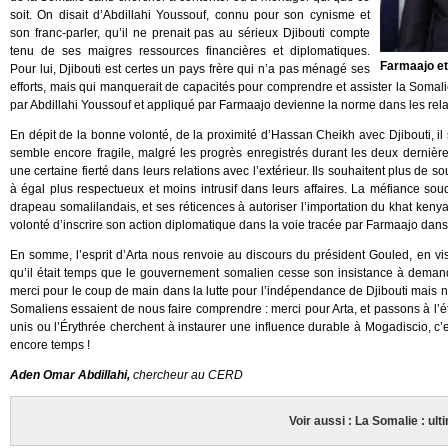
soit. On disait d’Abdillahi Youssouf, connu pour son cynisme et
son franc-parler, qu’il ne prenait pas au sérieux Djibouti compte
tenu de ses maigres ressources financières et diplomatiques.
Farmaajo e
Pour lui, Djibouti est certes un pays frère qui n’a pas ménagé ses
efforts, mais qui manquerait de capacités pour comprendre et assister la Somalie
par Abdillahi Youssouf et appliqué par Farmaajo devienne la norme dans les relat
En dépit de la bonne volonté, de la proximité d’Hassan Cheikh avec Djibouti, il 
semble encore fragile, malgré les progrès enregistrés durant les deux derniè
une certaine fierté dans leurs relations avec l’extérieur. Ils souhaitent plus de 
à égal plus respectueux et moins intrusif dans leurs affaires. La méfiance so
drapeau somalilandais, et ses réticences à autoriser l’importation du khat ken
volonté d’inscrire son action diplomatique dans la voie tracée par Farmaajo dans 
En somme, l’esprit d’Arta nous renvoie au discours du président Gouled, en visit
qu’il était temps que le gouvernement somalien cesse son insistance à demande
merci pour le coup de main dans la lutte pour l’indépendance de Djibouti mais n
Somaliens essaient de nous faire comprendre : merci pour Arta, et passons à l’
unis ou l’Érythrée cherchent à instaurer une influence durable à Mogadiscio, c’es
encore temps !
Aden Omar Abdillahi,
chercheur au CERD
Voir aussi : La Somalie : ulti