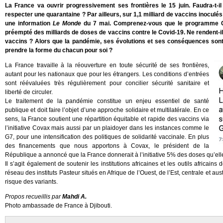
La France va ouvrir progressivement ses frontières le 15 juin. Faudra-t-i
respecter une quarantaine ? Par ailleurs, sur 1,1 milliard de vaccins inoculés 
une information
Le Monde
du 7 mai. Comprenez-vous que le programme Co
préempté des milliards de doses de vaccins contre le Covid-19. Ne rendent-i
vaccins ? Alors que la pandémie, ses évolutions et ses conséquences sont mo
prendre la forme du chacun pour soi ?
La France travaille à la réouverture en toute sécurité de ses frontières,
autant pour les nationaux que pour les étrangers. Les conditions d’entrées
sont réévaluées très régulièrement pour concilier sécurité sanitaire et
liberté de circuler.
Le traitement de la pandémie constitue un enjeu essentiel de santé
publique et doit faire l’objet d’une approche solidaire et multilatérale. En ce
sens, la France soutient une répartition équitable et rapide des vaccins via
l’initiative Covax mais aussi par un plaidoyer dans les instances comme le
G7, pour une intensification des politiques de solidarité vaccinale. En plus
des financements que nous apportons à Covax, le président de la
République a annoncé que la France donnerait à l’initiative 5% des doses qu’ell
Il s’agit également de soutenir les institutions africaines et les outils africain
réseau des instituts Pasteur situés en Afrique de l’Ouest, de l’Est, centrale et aus
risque des variants.
Propos recueillis par
Mahdi A.
Photo ambassade de France à Djibouti.