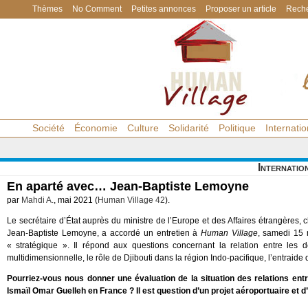
Thèmes
No Comment
Petites annonces
Proposer un article
Reche
Société
Économie
Culture
Solidarité
Politique
Internatio
Internatio
En aparté avec… Jean-Baptiste Lemoyne
par
Mahdi A.
, mai 2021 (
Human Village 42
).
Le secrétaire d’État auprès du ministre de l’Europe et des Affaires étrangères,
Jean-Baptiste Lemoyne, a accordé un entretien à
Human Village
, samedi 15 m
« stratégique ». Il répond aux questions concernant la relation entre les 
multidimensionnelle, le rôle de Djibouti dans la région Indo-pacifique, l’entraide
Pourriez-vous nous donner une évaluation de la situation des relations entre 
Ismaïl Omar Guelleh en France ? Il est question d’un projet aéroportuaire et 