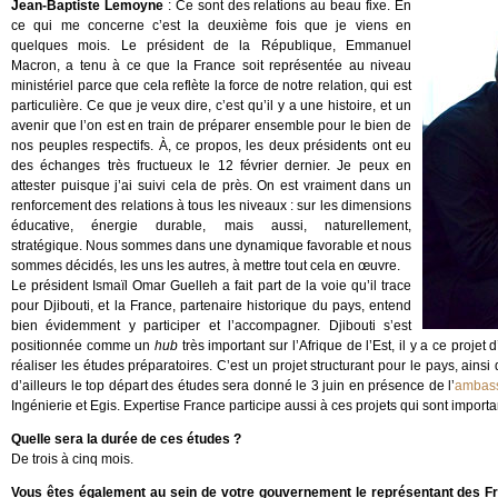
Jean-Baptiste Lemoyne
: Ce sont des relations au beau fixe. En
ce qui me concerne c’est la deuxième fois que je viens en
quelques mois. Le président de la République, Emmanuel
Macron, a tenu à ce que la France soit représentée au niveau
ministériel parce que cela reflète la force de notre relation, qui est
particulière. Ce que je veux dire, c’est qu’il y a une histoire, et un
avenir que l’on est en train de préparer ensemble pour le bien de
nos peuples respectifs. À, ce propos, les deux présidents ont eu
des échanges très fructueux le 12 février dernier. Je peux en
attester puisque j’ai suivi cela de près. On est vraiment dans un
renforcement des relations à tous les niveaux : sur les dimensions
éducative, énergie durable, mais aussi, naturellement,
stratégique. Nous sommes dans une dynamique favorable et nous
sommes décidés, les uns les autres, à mettre tout cela en œuvre.
Le président Ismaïl Omar Guelleh a fait part de la voie qu’il trace
pour Djibouti, et la France, partenaire historique du pays, entend
bien évidemment y participer et l’accompagner. Djibouti s’est
positionnée comme un
hub
très important sur l’Afrique de l’Est, il y a ce proj
réaliser les études préparatoires. C’est un projet structurant pour le pays, ainsi
d’ailleurs le top départ des études sera donné le 3 juin en présence de l’
ambass
Ingénierie et Egis. Expertise France participe aussi à ces projets qui sont importa
Quelle sera la durée de ces études ?
De trois à cinq mois.
Vous êtes également au sein de votre gouvernement le représentant des Fra