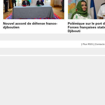
Nouvel accord de défense franco-
Polémique sur le port d
djiboutien
Forces françaises stat
Djibouti
|
Flux RSS
|
Contacts