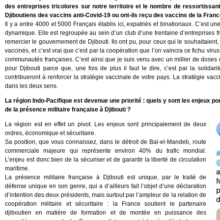
des entreprises tricolores sur notre territoire et le nombre de ressortissant
Djiboutiens des vaccins anti-Covid-19 ou ont-ils reçu des vaccins de la Franc
Il y a entre 4000 et 5000 Français établis ici, expatriés et binationaux. C’est
dynamique. Elle est regroupée au sein d’un club d’une trentaine d’entreprises fr
remercier le gouvernement de Djibouti. Ils ont pu, pour ceux qui le souhaitaient, 
vaccinés, et c’est vrai que c’est par la coopération que l’on vaincra ce fichu virus
communautés françaises. C’est ainsi que je suis venu avec un millier de doses 
pour Djibouti parce que, une fois de plus il faut le dire, c’est par la solidar
contribueront à renforcer la stratégie vaccinale de votre pays. La stratégie vacc
dans les deux sens.
La région Indo-Pacifique est devenue une priorité : quels y sont les enjeux p
de la présence militaire française à Djibouti ?
La région est en effet un pivot. Les enjeux sont principalement de deux
ordres, économique et sécuritaire.
Sa position, que vous connaissez, dans le détroit de Bal-el-Mandeb, route
commerciale majeure qui représente environ 40% du trafic mondial.
L’enjeu est donc bien de la sécuriser et de garantir la liberté de circulation
maritime.
La présence militaire française à Djibouti est unique, par le traité de
défense unique en son genre, qui a d’ailleurs fait l’objet d’une déclaration
d’intention des deux présidents, mais surtout par l’ampleur de la relation de
coopération militaire et sécuritaire : la France soutient le partenaire
djiboutien en matière de formation et de montée en puissance des