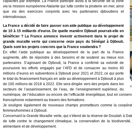
capacités par exemple. La France participe aussi à la sécurité de la zone
via
la mission européenne Atalante qui lutte contre la piraterie en mer, ainsi
que
via
des exercices conjoints avec les partenaires djiboutiens et
internationaux.
La France a décidé de faire passer son aide publique au développement
de 10 à 15 milliards d’euros. De quelle manière Djibouti pourrait-elle en
bénéficier ? La France annonce investir activement dans le projet de
grande muraille verte qui concerne onze pays du Sénégal à Djibouti.
Quels sont les projets concrets que la France soutiendra ?
En effet l’aide publique au développement de la part de la France
augmente, afin de répondre à des besoins et de soutenir au mieux nos
partenaires. S’agissant de Djibouti, la France a confirmé sa volonté de
poursuivre les efforts engagés par l’AFD et de consacrer au moins 40
millions d’euros en subventions à Djibouti pour 2021 et 2022, ce qui porte
le total du financement français en aide au développement à Djibouti à plus
de 100 millions de 2018 à 2022. Elle sera dirigée vers des projets dans les
secteurs de l’assainissement, de l’eau, de l’enseignement supérieur, du
numérique, de l’éducation ou encore de l’efficacité énergétique, tout en conserva
francophonie notamment au travers des formations.
Je souligne également de nouveaux champs prometteurs comme la coopératio
femmes/hommes à Djibouti.
Concernant la Grande Muraille verte, qui s’étend de la réserve de Doudah à Daka
de lutte contre le changement climatique, la conservation de la biodiversité
alimentaire et de développement.