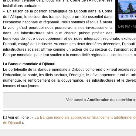
la position centrale de Djibouti dans la Corne de l’Afrique et ses
installations portuaires.
« En raison de la position stratégique de Djibouti dans la Corne
de l’Afrique, le secteur des transports joue un rôle essentiel dans
l’économie nationale et régionale. Nous sommes résolus à ouvrir
la voie ; c’est pourquoi nous poursuivrons nos investissements
dans les infrastructures afin que chacun puisse profiter des
bénéfices de notre développement et de notre intégration régionale, expliq
Djibouti, chargé de l’Industrie. Au cours des deux dernières décennies, Djibo
infrastructures et s’est affirmé comme un acteur clé du secteur du transport et d
Banque mondiale, pour leur soutien à la connectivité régionale et continentale. 
La Banque mondiale à Djibouti
Le portefeuille de la Banque mondiale à Djibouti comprend dix-neuf projets repré
l’éducation, la santé, les filets sociaux, l’énergie, le développement rural et 
numérique, le renforcement de la gouvernance, les infrastructures et le dével
femmes et aux jeunes.
Voir aussi «
Amélioration du « corridor »
[
1
]
Voir en ligne : «
La Banque mondiale approuve un financement additionnel de 9
de Djibouti
».