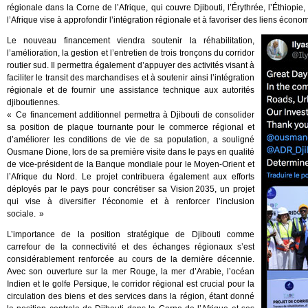
régionale dans la Corne de l’Afrique, qui couvre Djibouti, l’Érythrée, l’Éthiopie
l’Afrique vise à approfondir l’intégration régionale et à favoriser des liens économ
Le nouveau financement viendra soutenir la réhabilitation,
l’amélioration, la gestion et l’entretien de trois tronçons du corridor
routier sud. Il permettra également d’appuyer des activités visant à
faciliter le transit des marchandises et à soutenir ainsi l’intégration
régionale et de fournir une assistance technique aux autorités
djiboutiennes.
« Ce financement additionnel permettra à Djibouti de consolider
sa position de plaque tournante pour le commerce régional et
d’améliorer les conditions de vie de sa population, a souligné
Ousmane Dione, lors de sa première visite dans le pays en qualité
de vice-président de la Banque mondiale pour le Moyen-Orient et
l’Afrique du Nord. Le projet contribuera également aux efforts
déployés par le pays pour concrétiser sa Vision 2035, un projet
qui vise à diversifier l’économie et à renforcer l’inclusion
sociale. »
L’importance de la position stratégique de Djibouti comme
carrefour de la connectivité et des échanges régionaux s’est
considérablement renforcée au cours de la dernière décennie.
Avec son ouverture sur la mer Rouge, la mer d’Arabie, l’océan
Indien et le golfe Persique, le corridor régional est crucial pour la
circulation des biens et des services dans la région, étant donné