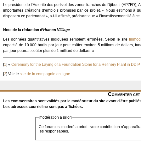
Le président de l’Autorité des ports et des zones franches de Djibouti (APZFD), Ab
importantes créations d’emplois promises par ce projet. « Nous estimons à que
disposera ce partenariat », a-t-il affirmé, précisant que « l’investissement lié à ce 
Note de la rédaction d’
Human Viillage
Les données quantitatives indiquées semblent erronées. Selon le site
finmod
capacité de 10 000 barils par jour peut coûter environ 5 millions de dollars, ta
par jour pourrait coûter plus de 1 milliard de dollars. »
[
1
]
«
Ceremony for the Laying of a Foundation Stone for a Refinery Plant in DDIP
[
2
]
Voir le
site de la compagnie en ligne
.
Commenter cet 
Les commentaires sont validés par le modérateur du site avant d'être publiés
Les adresses courriel ne sont pas affichées.
modération a priori
Ce forum est modéré a priori : votre contribution n’apparaîtr
les responsables.