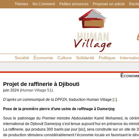
Thèmes
No Comment
Petites annonces
Proposer un article
Reche
Société
Économie
Culture
Solidarité
Politique
Internatio
Économi
Projet de raffinerie à Djibouti
juin 2024 (
Human Village 51
).
D’après un communiqué de la DPFZA
, traduction Human Village
[
1
]
.
Pose de la première pierre d’une usine de raffinage à Damerjog
Sous le patronage du Premier ministre Abdoulakder Kamil Mohamed, la cérémon
international de Djibouti Damerjog s’est tenue aujourd’hui en présence du ministr
La raffinerie, qui produira 300 barils par jour [sic], sera construite sur un site
de production stimulera considérablement l’économie locale en favorisant le dé