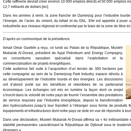
Cette raffinerie devrait créer environ 10 000 emplois directs et 50 000 emplois ind
12,7 milliards de dollars [sic].
Dans les années à venir, la zone franche de Damerjog pour l’industrie lourde
l’énergie, de l’acier, du ciment, du bétail et du GNL. Elle est appelée à joue
industrielle aux niveaux régional et continental par le biais de la zone de libre-
D’après un communiqué de la présidence.
Ismail Omar Guelleh a reçu, ce lundi au Palais de la République, Musleh
Mubarak Al-Dorasi, président de Ayjal Petroleum and Energy Compagny,
un consortiums saoudien spécialisé dans l’exploitation et la
commercialisation de projets énergétiques.
Cette audience fait suite à l’acquisition d’un terrain de 300 hectares par
cette compagnie au sein de la Damerjoog Park Industry, espace dévolu à
au développement de l’industrie lourde et des énergies. Les discussions
ont d’abord porté sur les bénéfices et retombées de ce partenariat
économique. Les échanges ont mis en lumière la façon dont ce projet
s’inscrit dans la volonté de notre pays de fournir l’ensemble des prestations
de service requises par l’Industrie énergétique, depuis la transformation
des hydrocarbures jusqu’à leur transfert à l’étranger sous forme de produits f
équipements et infrastructures dont notre pays se dote en vue de répondre à tous 
Dans une déclaration, Musleh Mubarak Al-Dorasi affirma sa « foi inébranlable e
stabilité permanentes caractérisant la République de Djibouti sous le leadersh
étrangers ».