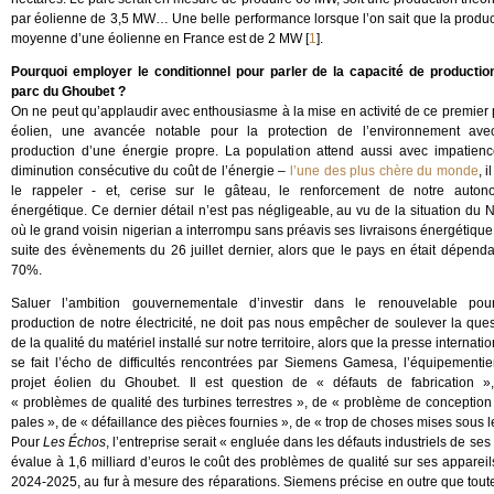
par éolienne de 3,5 MW… Une belle performance lorsque l’on sait que la produc
moyenne d’une éolienne en France est de 2 MW
[
1
]
.
Pourquoi employer le conditionnel pour parler de la capacité de productio
parc du Ghoubet ?
On ne peut qu’applaudir avec enthousiasme à la mise en activité de ce premier 
éolien, une avancée notable pour la protection de l’environnement ave
production d’une énergie propre. La population attend aussi avec impatienc
diminution consécutive du coût de l’énergie –
l’une des plus chère du monde
, i
le rappeler - et, cerise sur le gâteau, le renforcement de notre auton
énergétique. Ce dernier détail n’est pas négligeable, au vu de la situation du 
où le grand voisin nigerian a interrompu sans préavis ses livraisons énergétique
suite des évènements du 26 juillet dernier, alors que le pays en était dépenda
70%.
Saluer l’ambition gouvernementale d’investir dans le renouvelable pou
production de notre électricité, ne doit pas nous empêcher de soulever la ques
de la qualité du matériel installé sur notre territoire, alors que la presse internati
se fait l’écho de difficultés rencontrées par Siemens Gamesa, l’équipementie
projet éolien du Ghoubet. Il est question de « défauts de fabrication »
« problèmes de qualité des turbines terrestres », de « problème de conception
pales », de « défaillance des pièces fournies », de « trop de choses mises sous 
Pour
Les Échos
, l’entreprise serait « engluée dans les défauts industriels de se
évalue à 1,6 milliard d’euros le coût des problèmes de qualité sur ses appareil
2024-2025, au fur à mesure des réparations. Siemens précise en outre que toutes 