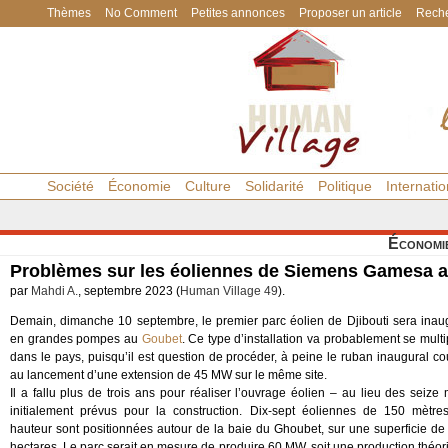
Thèmes
No Comment
Petites annonces
Proposer un article
Reche
Société
Économie
Culture
Solidarité
Politique
Internatio
Économi
Problèmes sur les éoliennes de Siemens Gamesa 
par
Mahdi A.
, septembre 2023 (
Human Village 49
).
Demain, dimanche 10 septembre, le premier parc éolien de Djibouti sera inau
en grandes pompes au
Goubet
. Ce type d’installation va probablement se multi
dans le pays, puisqu’il est question de procéder, à peine le ruban inaugural co
au lancement d’une extension de 45 MW sur le même site.
Il a fallu plus de trois ans pour réaliser l’ouvrage éolien – au lieu des seize
initialement prévus pour la construction. Dix-sept éoliennes de 150 mètre
hauteur sont positionnées autour de la baie du Ghoubet, sur une superficie de
hectares. Le parc serait en mesure de produire 60 MW, soit une production théor