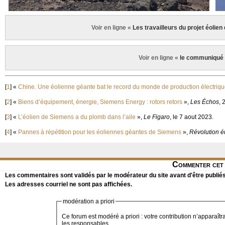
Voir en ligne «
Les travailleurs du projet éoli
Voir en ligne «
le communiqué
[
1
]
«
Chine. Une éolienne géante bat le record du monde de production électriqu
[
2
]
«
Biens d’équipement, énergie, Siemens Energy : rotors retors
»,
Les Échos
, 
[
3
]
«
L’éolien de Siemens a du plomb dans l’aile
»,
Le Figaro
, le 7 aout 2023.
[
4
]
«
Pannes à répétition pour les éoliennes géantes de Siemens
»,
Révolution é
Commenter cet 
Les commentaires sont validés par le modérateur du site avant d'être publiés
Les adresses courriel ne sont pas affichées.
modération a priori
Ce forum est modéré a priori : votre contribution n’apparaîtr
les responsables.