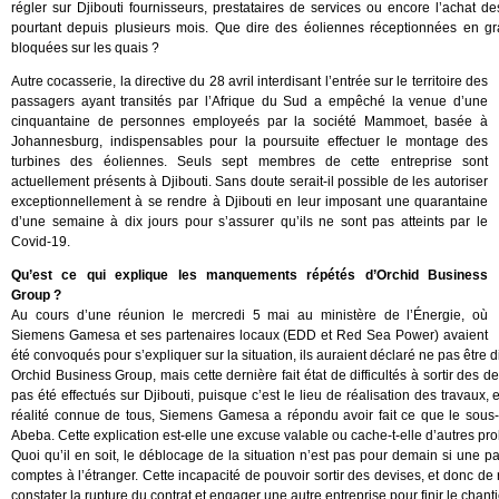
régler sur Djibouti fournisseurs, prestataires de services ou encore l’achat
pourtant depuis plusieurs mois. Que dire des éoliennes réceptionnées en gra
bloquées sur les quais ?
Autre cocasserie, la directive du 28 avril interdisant l’entrée sur le territoire des
passagers ayant transités par l’Afrique du Sud a empêché la venue d’une
cinquantaine de personnes employeés par la société Mammoet, basée à
Johannesburg, indispensables pour la poursuite effectuer le montage des
turbines des éoliennes. Seuls sept membres de cette entreprise sont
actuellement présents à Djibouti. Sans doute serait-il possible de les autoriser
exceptionnellement à se rendre à Djibouti en leur imposant une quarantaine
d’une semaine à dix jours pour s’assurer qu’ils ne sont pas atteints par le
Covid-19.
Qu’est ce qui explique les manquements répétés d’Orchid Business
Group ?
Au cours d’une réunion le mercredi 5 mai au ministère de l’Énergie, où
Siemens Gamesa et ses partenaires locaux (EDD et Red Sea Power) avaient
été convoqués pour s’expliquer sur la situation, ils auraient déclaré ne pas être 
Orchid Business Group, mais cette dernière fait état de difficultés à sortir des 
pas été effectués sur Djibouti, puisque c’est le lieu de réalisation des travaux, 
réalité connue de tous, Siemens Gamesa a répondu avoir fait ce que le sous-tr
Abeba. Cette explication est-elle une excuse valable ou cache-t-elle d’autres pr
Quoi qu’il en soit, le déblocage de la situation n’est pas pour demain si une p
comptes à l’étranger. Cette incapacité de pouvoir sortir des devises, et donc de r
constater la rupture du contrat et engager une autre entreprise pour finir le chant