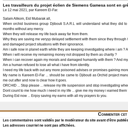
Les travailleurs du projet éolien de Siemens Gamesa sont en gr
Le 12 mai 2021, par Kareem El-Far.
Salam Alikom, Eid Mubarak all,
When orchid business group Djibouti S.A.R.L will understand what they did t
months without any mercy.
When they will release my life back away far from them.
Why they are saving me veryyy delayed settlement with them since they through th
and damaged project situations with their ignorance.
Am i safe now in planet earth while they are keeping investigating where i am ? And
When i will receive my remaining money not dropped by them as charity ?
When i can recover again my morals and damaged humanity with them ? And my lost
Am a human refused to lose all what i have from identity.
I need my life back with out any more poisoned advises or promises gaining more t
My name is Kareem El-Far ... should be came to Djibouti as Orchid project mana
me out after and now is clear how it goes.
ORCHID ... Stop please ... release my life suspension and stop investigating where
Dont count to me how much i need in my life ... give me my money i earned them f
During Eid now ... Enjoy saving my earns with all my prayers to you.
Commenter cet 
Les commentaires sont validés par le modérateur du site avant d'être publiés
Les adresses courriel ne sont pas affichées.