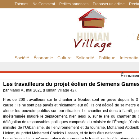
Thèmes
No Comment
Petites annonces
Proposer un article
Reche
Société
Économie
Culture
Solidarité
Politique
Internatio
Économi
Les travailleurs du projet éolien de Siemens Game
par
Mahdi A.
, mai 2021 (
Human Village 42
).
Près de 200 travailleurs sur le chantier à Goubet sont en grève depuis le 3
cause : ils ne sont pas payés et réclament leur dû. Ils ont décidé de se mettre
alerter les pouvoirs publics sur leur situation. Le chantier est donc à l’arrêt, 
indéterminée malgré le déplacement, hier, jeudi 6, sur le site du chantier du
délégation de responsables politiques composée du ministre de l’Énergie, Yonis 
ministre de l’Urbanisme, de l’environnement et du tourisme, Mohamed Abdou
Helem, du préfet Mohamed Cheicko Hassan, et de trois élus nationaux.
Les grévistes bien qu’ayant refusé de reprendre le travail, ont levé le piquet de g