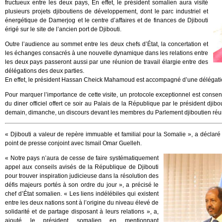
fructueux entre les deux pays, En effet, le président somalien aura visité
plusieurs projets djiboutiens de développement, dont le parc industriel et
énergétique de Damerjog et le centre d’affaires et de finances de Djibouti
érigé sur le site de l’ancien port de Djibouti.
Outre l’audience au sommet entre les deux chefs d’État, la concertation et
les échanges consacrés à une nouvelle dynamique dans les relations entre
les deux pays passeront aussi par une réunion de travail élargie entre des
délégations des deux parties.
En effet, le président Hassan Cheick Mahamoud est accompagné d’une délégati
Pour marquer l’importance de cette visite, un protocole exceptionnel est conse
du diner officiel offert ce soir au Palais de la République par le président dji
demain, dimanche, un discours devant les membres du Parlement djiboutien réu
« Djibouti a valeur de repère immuable et familial pour la Somalie », a décl
point de presse conjoint avec Ismail Omar Guelleh.
« Notre pays n’aura de cesse de faire systématiquement
appel aux conseils avisés de la République de Djibouti
pour trouver inspiration judicieuse dans la résolution des
défis majeurs portés à son ordre du jour », a précisé le
chef d’État somalien. « Les liens indélébiles qui existent
entre les deux nations sont à l’origine du niveau élevé de
solidarité et de partage disposant à leurs relations », a,
ajouté le président somalien en mentionnant