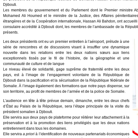
Djibouti.
Les membres du gouvernement et du Parlement dont le Premier ministre Ab
Mohamed Ali Houmed et le ministre de la Justice, des Affaires pénitentiaires
étrangères et de la Coopération internationale, Hassan Ali Bahdon, ont accueilli 
consulaire accrédité à Djibouti dont, les membres de l’ambassade de la Républ
présents.
Les deux présidents ont eu un premier entretien à l’aéroport, prélude à une
série de rencontres et de discussions visant à insuffler une dynamique
nouvelle dans les relations entre les deux nations sœurs aux liens
exceptionnels tissés par le fil de l’histoire, de la géographie et une
communauté de culture et de langue
Le niveau élevé de solidarité, gage suprême de fraternité entre les deux
pays, est à l’image de l’engagement volontaire de la République de
Djibouti dans la pacification et la sécurisation de la République fédérale de
Somalie. À l’image également des formations que notre pays dispense, sur
son territoire, au profit de membres de l’armée et de la police de Somalie.
L’audience en tête à tête prévue demain, dimanche, entre les deux chefs
d’État au Palais de la République, sera l’étape principale de la visite du
président somalien à Djibouti.
Elle servira aux deux pays de plateforme pour réitérer leur attachement à la
préservation et à la promotion des liens privilégiés que les deux nations
entretiennent dans tous les domaines.
Elle servira
a priori
à l’identification de nouveaux partenariats économiques