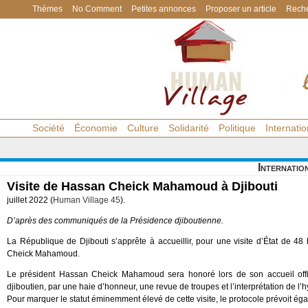
Thèmes
No Comment
Petites annonces
Proposer un article
Reche
Société
Économie
Culture
Solidarité
Politique
Internatio
Internatio
Visite de Hassan Cheick Mahamoud à Djibouti
juillet 2022 (
Human Village 45
).
D’après des communiqués de la Présidence djiboutienne.
La République de Djibouti s’apprête à accueillir, pour une visite d’État de 
Cheick Mahamoud.
Le président Hassan Cheick Mahamoud sera honoré lors de son accueil offici
djiboutien, par une haie d’honneur, une revue de troupes et l’interprétation de l
Pour marquer le statut éminemment élevé de cette visite, le protocole prévoit é