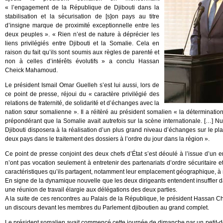
« l’engagement de la République de Djibouti dans la
stabilisation et la sécurisation de [s]on pays au titre
d’insigne marque de proximité exceptionnelle entre les
deux peuples ». « Rien n’est de nature à déprécier les
liens privilégiés entre Djibouti et la Somalie. Cela en
raison du fait qu’ils sont soumis aux règles de parenté et
non à celles d’intérêts évolutifs » a conclu Hassan
Cheick Mahamoud.
Le président Ismail Omar Guelleh s’est lui aussi, lors de
ce point de presse, réjoui du « caractère privilégié des
relations de fraternité, de solidarité et d’échanges avec la
nation sœur somalienne ». Il a réitèré au président somalien « la déterminatio
prépondérant que la Somalie avait autrefois sur la scène internationale. […] 
Djibouti disposera à la réalisation d’un plus grand niveau d’échanges sur le pla
deux pays dans le traitement des dossiers à l’ordre du jour dans la région ».
Ce point de presse conjoint des deux chefs d’État s’est déoulé à l’issue d’un ent
n’ont pas vocation seulement à entretenir des partenariats d’ordre sécuritaire 
caractéristiques qu’ils partagent, notamment leur emplacement géographique, a
En signe de la dynamique nouvelle que les deux dirigeants entendent insuffler da
une réunion de travail élargie aux délégations des deux parties.
A la suite de ces rencontres au Palais de la République, le président Hassan C
un discours devant les membres du Parlement djiboutien au grand complet.
Le président somalien avait commencé cette journée de dimanche par un petit-de