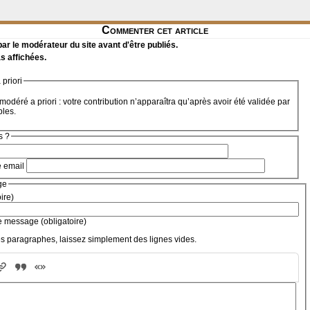
Commenter cet article
r le modérateur du site avant d'être publiés.
s affichées.
priori
modéré a priori : votre contribution n’apparaîtra qu’après avoir été validée par
bles.
s ?
e email
ge
oire)
e message (obligatoire)
s paragraphes, laissez simplement des lignes vides.