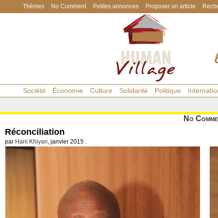
Thèmes
No Comment
Petites annonces
Proposer un article
Reche
Société
Économie
Culture
Solidarité
Politique
Internatio
No Comme
Réconciliation
par
Hani Khiyari
, janvier 2015 .