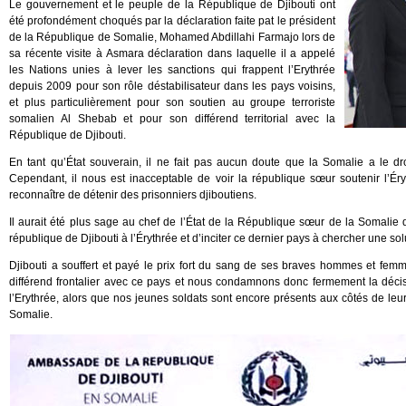
Le gouvernement et le peuple de la République de Djibouti ont
été profondément choqués par la déclaration faite pat le président
de la République de Somalie, Mohamed Abdillahi Farmajo lors de
sa récente visite à Asmara déclaration dans laquelle il a appelé
les Nations unies à lever les sanctions qui frappent l’Erythrée
depuis 2009 pour son rôle déstabilisateur dans les pays voisins,
et plus particulièrement pour son soutien au groupe terroriste
somalien Al Shebab et pour son différend territorial avec la
République de Djibouti.
En tant qu’État souverain, il ne fait pas aucun doute que la Somalie a le dro
Cependant, il nous est inacceptable de voir la république sœur soutenir l’Éry
reconnaître de détenir des prisonniers djiboutiens.
Il aurait été plus sage au chef de l’État de la République sœur de la Somalie
république de Djibouti à l’Érythrée et d’inciter ce dernier pays à chercher une sol
Djibouti a souffert et payé le prix fort du sang de ses braves hommes et fem
différend frontalier avec ce pays et nous condamnons donc fermement la déci
l’Erythrée, alors que nos jeunes soldats sont encore présents aux côtés de leurs
Somalie.