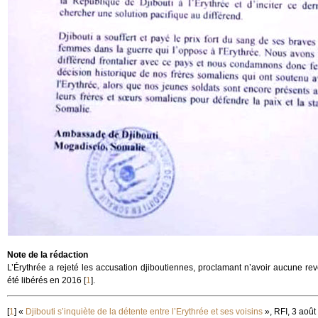
Note de la rédaction
L’Érythrée a rejeté les accusation djiboutiennes, proclamant n’avoir aucune reve
été libérés en 2016
[
1
]
.
[
1
]
«
Djibouti s’inquiète de la détente entre l’Erythrée et ses voisins
», RFI, 3 août