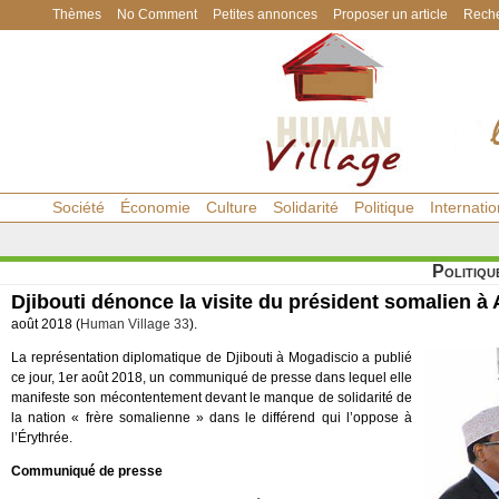
Thèmes
No Comment
Petites annonces
Proposer un article
Reche
Société
Économie
Culture
Solidarité
Politique
Internatio
Politiqu
Djibouti dénonce la visite du président somalien à
août 2018 (
Human Village 33
).
La représentation diplomatique de Djibouti à Mogadiscio a publié
ce jour, 1er août 2018, un communiqué de presse dans lequel elle
manifeste son mécontentement devant le manque de solidarité de
la nation « frère somalienne » dans le différend qui l’oppose à
l’Érythrée.
Communiqué de presse