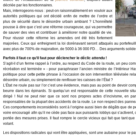
décriée par les fonctionnaires.
Mais, interrogeons-nous : peut-on raisonnablement en vouloir aux
autorités politiques qui ont décidé enfin de mettre de l’ordre et
plus de sécurité dans le désordre urbain ambiant ? L’honnêteté
pousse à dire que c’est une réforme courageuse, qui va permettre
de sauver des vies et contribuer à améliorer notre qualité de vie.
Pour réussir cette réforme les amendes ont été très fortement
majorées. Ceux qui enfreignent la loi dorénavant seront attaqués au portefeuill
avec plus de 700% de majoration, de 5000 à 36 000 FD… Des arguments solides qu
Parfois il faut ce qu’il faut pour déclencher le déclic attendu !
S’agit-il d’un ferme rappel à l’ordre, au respect du Code de la route, un peu com
récréation est terminée » - pour paraphraser l’ancien ministre de l’Intérieur 
politique pour cette petite phrase à l’occasion de son intervention télévisée rela
désordre urbain, ou simplement de renflouer les caisses de l’État ?
L’État ne roule pas sur l’or c’est une évidence, mais pas au point de devoir com
beurre dans les épinards. Si quelqu’un est responsable de cette nouvelle sit
dirigé ! Nul ne peut nier que ce sont nos propres actes d’incivisme, en parti
responsables de la plupart des accidents de la route. Le non respect des panne
Ces comportements inconsidérés sont à l’origine aussi bien de dégâts que de per
voire encouragé afin qu’il ne cède pas face aux puissants lobbys qui s’activent
portée des mesures prises. Il faut rompre le cercle vicieux qui fait que tant que 
volant.
Les dispositions radicales qui vont être appliquées, sont une aubaine pour le pa