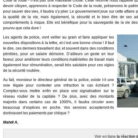
Code la route - n’est pas une mauvaise chose. Cette réforme nous rappelle qu
devoir citoyen, apprenons à respecter le Code de la route, préservons le patri
pour sauver des vies, il faudra s’y plier. Le gouvernement joue sur cette affaire 
la qualité de la vie, mais également, la sécurité et le bien être de ses ad
comportements à risque. Elle est bénéfique pour la sauvegarde de la vie des c
pourvu que cela dure !
Les agents de police, vont veiller au grain et faire appliquer les
nouvelles dispositions à la lettre, et c’est une bonne chose ! Il faut
le dire, ces derniers travaillent dur, et souvent dans des conditions
pénibles, pour un salaire dérisoire. D’ailleurs un geste en leur
faveur, pour améliorer leurs conditions matérielles de travail mais
également leur rémunération, serait très salutaire pour ces vigies
de la sécurité routière.
Au fait, monsieur le directeur général de la police, existe t-il une
voie légale pour contester une infraction le cas échéant ?
Comptez-vous mettre enfin en place une signalisation sur le
réseau routier de la capitale ? De plus, avec des montants
majorés dans certains cas de 1000%, il faudra circuler avec
beaucoup d’espèces en poche. Vos services accepteront-ils
dorénavant les paiements par chèque ?
Mahdi A.
Voir en ligne
la réaction