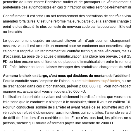
permettre de lutter contre l’incivisme routier et de provoquer un véritableme
portefeuille des automobilistes en cas d’infraction qu’elles seront extrêmement d
Concrètement, il est prévu un net renforcement des opérations de contrôles visa
amendes forfaitaires. C’est une réforme majeure, parce que la sanction change d’o
point le plus discuté, le plus contesté du nouveau code par la population. Elle e
ou les cafés.
Le gouvernement espère un sursaut citoyen afin d’agir pour un changement r
rassurez-vous, il est accordé un moment pour se conformer aux nouvelles exige
ce point, il est prévu un renforcement du contrôle technique des véhicules, mais
d’occasion. La pose de plaques d’immatriculation à la place non prévue, c’est 2
FD ou bien encore une différence de plaques d’immatriculation entre le remor
FD. Enfin, laisser couler ou laisser échapper des produits de chargement du véhi
Au menu le choix est large, c’est nous qui décidons du montant de l’addition !
Pour la conduite sous l’emprise de l’alcool ou de
substances stupéfiantes
, ou ne
de s’échapper dans ces circonstances, prévoir 2 000 000 FD. Pour non-respect 
manière extravagante, il vous en coûtera 36 000 FD.
L’utilisation du portable au volant est strictement interdite à moins que vous ne
telle sorte que le conducteur n’ait pas à le manipuler, sinon il vous en coûtera 1
Pour un conducteur sommé de s’arrêter et ayant refusé de se soumettre aux vérifi
véhicule ou refusé d’obtempérer aux injonctions qui sont faites, l’amende sera 
de délit de fuite lors d’un contrôle routier. Et ce n’est pas tout, les piétons 
piétons, sachez qu’il faudra désormais payer une amende de 2000 FD.