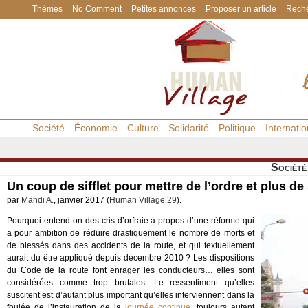
Thèmes
No Comment
Petites annonces
Proposer un article
Reche
Société
Économie
Culture
Solidarité
Politique
Internatio
Société
Un coup de sifflet pour mettre de l’ordre et plus de
par
Mahdi A.
, janvier 2017 (
Human Village 29
).
Pourquoi entend-on des cris d’orfraie à propos d’une réforme qui
a pour ambition de réduire drastiquement le nombre de morts et
de blessés dans des accidents de la route, et qui textuellement
aurait du être appliqué depuis décembre 2010 ? Les dispositions
du Code de la route font enrager les conducteurs… elles sont
considérées comme trop brutales. Le ressentiment qu’elles
suscitent est d’autant plus important qu’elles interviennent dans la
foulée de l’instauration de la
journée continue
, toujours autant