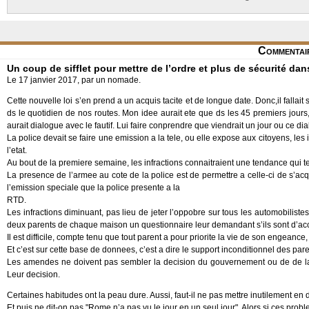
Commentai
Un coup de sifflet pour mettre de l’ordre et plus de sécurité dan
Le 17 janvier 2017, par un nomade.
Cette nouvelle loi s’en prend a un acquis tacite et de longue date. Donc,il fallait
ds le quotidien de nos routes. Mon idee aurait ete que ds les 45 premiers jour
aurait dialogue avec le fautif. Lui faire conprendre que viendrait un jour ou ce dia
La police devait se faire une emission a la tele, ou elle expose aux citoyens, les
l’etat.
Au bout de la premiere semaine, les infractions connaitraient une tendance qui te
La presence de l’armee au cote de la police est de permettre a celle-ci de s’acqui
l’emission speciale que la police presente a la
RTD.
Les infractions diminuant, pas lieu de jeter l’oppobre sur tous les automobiliste
deux parents de chaque maison un questionnaire leur demandant s’ils sont d’a
Il est difficile, compte tenu que tout parent a pour priorite la vie de son engean
Et c’est sur cette base de donnees, c’est a dire le support inconditionnel des pa
Les amendes ne doivent pas sembler la decision du gouvernement ou de de la po
Leur decision.
Certaines habitudes ont la peau dure. Aussi, faut-il ne pas mettre inutilement en 
Et puis ne dit-on pas "Rome n’a pas vu le jour en un seul jour". Alors si ces prob