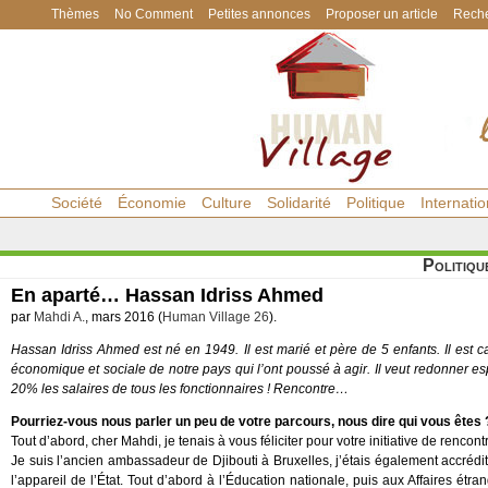
Thèmes
No Comment
Petites annonces
Proposer un article
Reche
Société
Économie
Culture
Solidarité
Politique
Internatio
Politiqu
En aparté… Hassan Idriss Ahmed
par
Mahdi A.
, mars 2016 (
Human Village 26
).
Hassan Idriss Ahmed est né en 1949. Il est marié et père de 5 enfants. Il est ca
économique et sociale de notre pays qui l’ont poussé à agir. Il veut redonner 
20% les salaires de tous les fonctionnaires ! Rencontre…
Pourriez-vous nous parler un peu de votre parcours, nous dire qui vous êtes 
Tout d’abord, cher Mahdi, je tenais à vous féliciter pour votre initiative de rencont
Je suis l’ancien ambassadeur de Djibouti à Bruxelles, j’étais également accrédi
l’appareil de l’État. Tout d’abord à l’Éducation nationale, puis aux Affaires ét