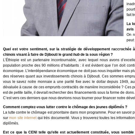
inad
pourt
fait 
La lo
avis 
On ne
peut 
Quel est votre sentiment, sur la stratégie de développement raccrochée à
chinois visant à faire de Djibouti le grand
hub
de la sous région ?
L’Éthiopie est un partenaire incontournable, avec lequel nous avons d’excell
population proche des 90 millions d’habitants : il est évident que l’on doit cont
économique. L’interdépendance économique ne doit pas nous inquiéter mais plut
des réserves quant aux investissements chinois à Djibouti. Ces sommes empr
vous le savez notre monnaie a une parité fixe avec le dollar depuis 1949, au
dévaluée à cause de ces emprunts contractés de manière inconsidérée ? Ces pr
est de petite taille, il devrait rechercher des financements sous la forme de don
C’est vers ces derniers que nous devrions nous tourner pour financer notre dév
Comment comptez-vous lutter contre le chômage des jeunes diplômés ?
La lutte contre le chômage est prioritaire dans mon programme. Pour en savoir plus
sur
mon site internet
qui très documenté. Vous y trouverez toutes les information
diplômés.
Est ce que la CENI telle qu’elle est actuellement constituée, vous semble