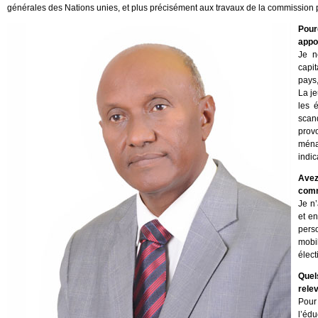
générales des Nations unies, et plus précisément aux travaux de la commission pol
Pour
appor
Je n
capit
pays
La je
les 
scan
prov
ména
indic
Avez
comm
Je n
et e
pers
mobil
élect
Quel
rele
Pour
l’édu