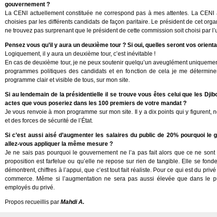
gouvernement ?
La CENI actuellement constituée ne correspond pas à mes attentes. La CENI
choisies par les différents candidats de façon paritaire. Le président de cet or
ne trouvez pas surprenant que le président de cette commission soit choisi par l’
Pensez vous qu’il y aura un deuxième tour ? Si oui, quelles seront vos orient
Logiquement, il y aura un deuxième tour, c’est inévitable !
En cas de deuxième tour, je ne peux soutenir quelqu’un aveuglément uniquement 
programmes politiques des candidats et en fonction de cela je me déterminer
programme clair et visible de tous, sur mon site.
Si au lendemain de la présidentielle il se trouve vous êtes celui que les Dji
actes que vous poseriez dans les 100 premiers de votre mandat ?
Je vous renvoie à mon programme sur mon site. Il y a dix points qui y figurent,
et des forces de sécurité de l’État.
Si c’est aussi aisé d’augmenter les salaires du public de 20% pourquoi le g
allez-vous appliquer la même mesure ?
Je ne sais pas pourquoi le gouvernement ne l’a pas fait alors que ce ne sont 
proposition est farfelue ou qu’elle ne repose sur rien de tangible. Elle se fond
démontrent, chiffres à l’appui, que c’est tout fait réaliste. Pour ce qui est du 
commerce. Même si l’augmentation ne sera pas aussi élevée que dans le publi
employés du privé.
Propos recueillis par
Mahdi A.