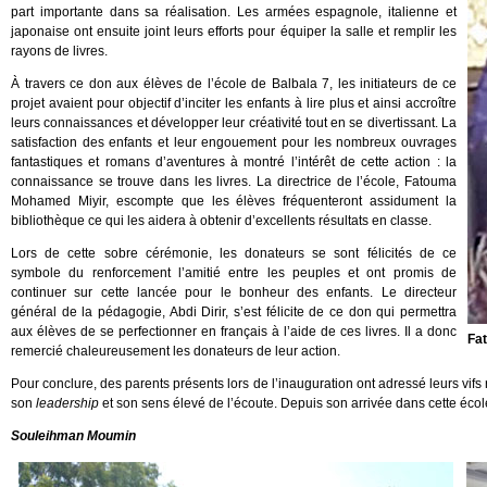
part importante dans sa réalisation. Les armées espagnole, italienne et
japonaise ont ensuite joint leurs efforts pour équiper la salle et remplir les
rayons de livres.
À travers ce don aux élèves de l’école de Balbala 7, les initiateurs de ce
projet avaient pour objectif d’inciter les enfants à lire plus et ainsi accroître
leurs connaissances et développer leur créativité tout en se divertissant. La
satisfaction des enfants et leur engouement pour les nombreux ouvrages
fantastiques et romans d’aventures à montré l’intérêt de cette action : la
connaissance se trouve dans les livres. La directrice de l’école, Fatouma
Mohamed Miyir, escompte que les élèves fréquenteront assidument la
bibliothèque ce qui les aidera à obtenir d’excellents résultats en classe.
Lors de cette sobre cérémonie, les donateurs se sont félicités de ce
symbole du renforcement l’amitié entre les peuples et ont promis de
continuer sur cette lancée pour le bonheur des enfants. Le directeur
général de la pédagogie, Abdi Dirir, s’est félicite de ce don qui permettra
aux élèves de se perfectionner en français à l’aide de ces livres. Il a donc
Fa
remercié chaleureusement les donateurs de leur action.
Pour conclure, des parents présents lors de l’inauguration ont adressé leurs vifs 
son
leadership
et son sens élevé de l’écoute. Depuis son arrivée dans cette école
Souleihman Moumin