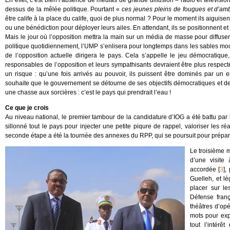
En effet, c’est bien l’absence de médias de grande diffusion – radio et télévision
dessus de la mêlée politique. Pourtant «
ces jeunes pleins de fougues et d’amb
être calife à la place du calife, quoi de plus normal ? Pour le moment ils aiguis
ou une bénédiction pour déployer leurs ailes. En attendant, ils se positionnent et
Mais le jour où l’opposition mettra la main sur un média de masse pour diffuse
politique quotidiennement, l’UMP s’enlisera pour longtemps dans les sables mouva
de l’opposition actuelle dirigera le pays. Cela s’appelle le jeu démocratique
responsables de l’opposition et leurs sympathisants devraient être plus respecté
un risque : qu’une fois arrivés au pouvoir, ils puissent être dominés par un 
souhaite que le gouvernement se détourne de ses objectifs démocratiques et de
une chasse aux sorcières : c’est le pays qui prendrait l’eau !
Ce que je crois
Au niveau national, le premier tambour de la candidature d’IOG a été battu par
sillonné tout le pays pour injecter une petite piqure de rappel, valoriser les r
seconde étape a été la tournée des annexes du RPP, qui se poursuit pour prépare
Le troisième 
d’une visite 
accordée
[
3
]
,
Guelleh, et l
placer sur l
Défense fran
théâtres d’opé
mots pour exp
tout l’intérê