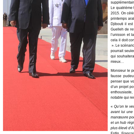
supplémentair
Le quatrième t
2015. On célèb
printemps ara
Djibouti il e
Guelleh de res
l’unisson et 
cela il doit co
». Le scénario 
pourrait seule
qui souhaitera
mieux…
Monsieur le pr
fausse pudeur
penser que vou
d’un projet po
enthousiaste,
notable qui r
«
Qu’on le veu
avant lui une
manœuvre pour
et un hub régi
plus élevé d’A
Enfin, Franço