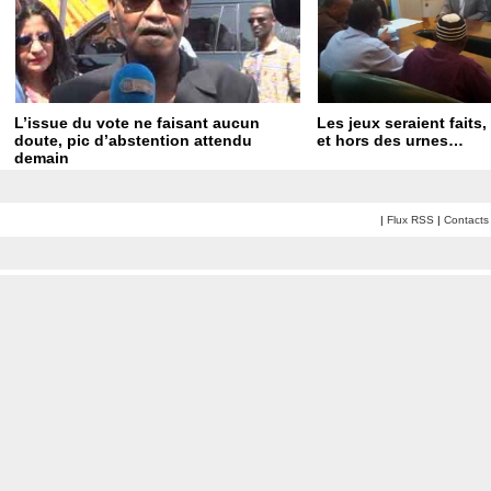
L’issue du vote ne faisant aucun
Les jeux seraient faits,
doute, pic d’abstention attendu
et hors des urnes…
demain
|
Flux RSS
|
Contacts