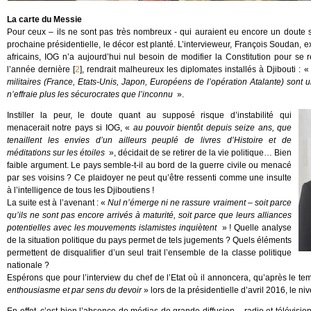
La carte du Messie
Pour ceux – ils ne sont pas très nombreux - qui auraient eu encore un doute su
prochaine présidentielle, le décor est planté. L’intervieweur, François Soudan, 
africains, IOG n’a aujourd’hui nul besoin de modifier la Constitution pour s
l’année dernière
[
2
]
, rendrait malheureux les diplomates installés à Djibouti : 
militaires (France, Etats-Unis, Japon, Européens de l’opération Atalante) sont u
n’effraie plus les sécurocrates que l’inconnu
».
Instiller la peur, le doute quant au supposé risque d’instabilité qui
menacerait notre pays si IOG, «
au pouvoir bientôt depuis seize ans, que
tenaillent les envies d’un ailleurs peuplé de livres d’Histoire et de
méditations sur les étoiles
», décidait de se retirer de la vie politique… Bien
faible argument. Le pays semble-t-il au bord de la guerre civile ou menacé
par ses voisins ? Ce plaidoyer ne peut qu’être ressenti comme une insulte
à l’intelligence de tous les Djiboutiens !
La suite est à l’avenant : «
Nul n’émerge ni ne rassure vraiment – soit parce
qu’ils ne sont pas encore arrivés à maturité, soit parce que leurs alliances
potentielles avec les mouvements islamistes inquiètent
» ! Quelle analyse
de la situation politique du pays permet de tels jugements ? Quels éléments
permettent de disqualifier d’un seul trait l’ensemble de la classe politique
nationale ?
Espérons que pour l’interview du chef de l’Etat où il annoncera, qu’après le tem
enthousiasme et par sens du devoir
» lors de la présidentielle d’avril 2016, le n