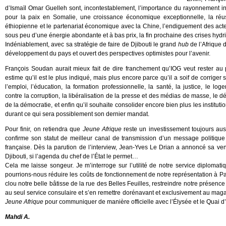
d’Ismaïl Omar Guelleh sont, incontestablement, l’importance du rayonnement int
pour la paix en Somalie, une croissance économique exceptionnelle, la réu
éthiopienne et le partenariat économique avec la Chine, l’endiguement des actes 
sous peu d’une énergie abondante et à bas prix, la fin prochaine des crises hyd
Indéniablement, avec sa stratégie de faire de Djibouti le grand
hub
de l’Afrique 
développement du pays et ouvert des perspectives optimistes pour l’avenir.
François Soudan aurait mieux fait de dire franchement qu’IOG veut rester au p
estime qu’il est le plus indiqué, mais plus encore parce qu’il a soif de corriger 
l’emploi, l’éducation, la formation professionnelle, la santé, la justice, le loge
contre la corruption, la libéralisation de la presse et des médias de masse, le
de la démocratie, et enfin qu’il souhaite consolider encore bien plus les instituti
durant ce qui sera possiblement son dernier mandat.
Pour finir, on retiendra que
Jeune Afrique
reste un investissement toujours auss
confirme son statut de meilleur canal de transmission d’un message politique 
française. Dès la parution de l’interview, Jean-Yves Le Drian a annoncé sa ven
Djibouti, si l’agenda du chef de l’État le permet…
Cela me laisse songeur. Je m’interroge sur l’utilité de notre service diplomati
pourrions-nous réduire les coûts de fonctionnement de notre représentation à Pa
clou notre belle bâtisse de la rue des Belles Feuilles, restreindre notre présenc
au seul service consulaire et s’en remettre dorénavant et exclusivement au maga
Jeune Afrique
pour communiquer de manière officielle avec l’Élysée et le Quai d
Mahdi A.