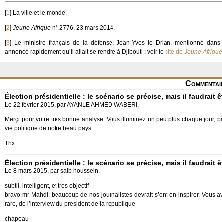
[
1
]
La ville et le monde.
[
2
]
Jeune Afrique
n° 2776, 23 mars 2014.
[
3
]
Le ministre français de la défense, Jean-Yves le Drian, mentionné dans l
annoncé rapidement qu’il allait se rendre à Djibouti : voir le
site de
Jeune Afrique
Commentai
Élection présidentielle : le scénario se précise, mais il faudrait ê
Le 22 février 2015, par AYANLE AHMED WABERI.
Merçi pour votre très bonne analyse. Vous illuminez un peu plus chaque jour, pa
vie politique de notre beau pays.
Thx
Élection présidentielle : le scénario se précise, mais il faudrait ê
Le 8 mars 2015, par saib houssein.
subtil, intelligent, et tres objectif
bravo mr Mahdi, beaucoup de nos journalistes devrait s’ont en inspirer. Vous av
rare, de l’interview du president de la republique
chapeau