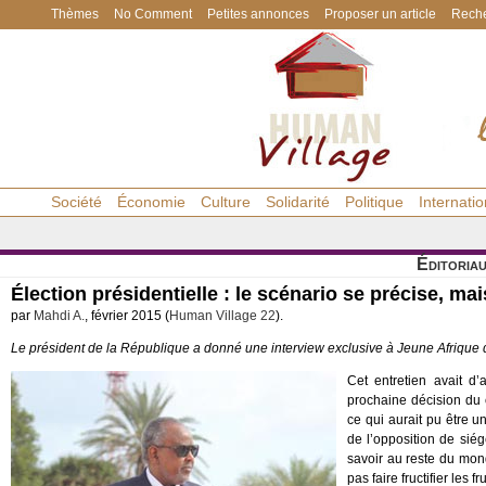
Thèmes
No Comment
Petites annonces
Proposer un article
Reche
Société
Économie
Culture
Solidarité
Politique
Internatio
Éditoria
Élection présidentielle : le scénario se précise, mais 
par
Mahdi A.
, février 2015 (
Human Village 22
).
Le président de la République a donné une interview exclusive à
Jeune Afrique
d
Cet entretien avait d
prochaine décision du 
ce qui aurait pu être u
de l’opposition de siég
savoir au reste du mond
pas faire fructifier les 