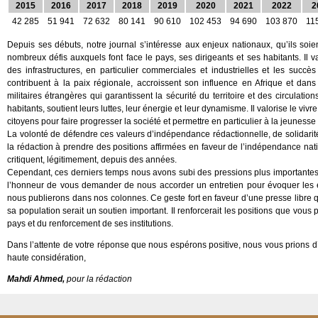
2015
2016
2017
2018
2019
2020
2021
2022
2
42 285
51 941
72 632
80 141
90 610
102 453
94 690
103 870
11
Depuis ses débuts, notre journal s’intéresse aux enjeux nationaux, qu’ils soien
nombreux défis auxquels font face le pays, ses dirigeants et ses habitants. Il 
des infrastructures, en particulier commerciales et industrielles et les succè
contribuent à la paix régionale, accroissent son influence en Afrique et da
militaires étrangères qui garantissent la sécurité du territoire et des circulat
habitants, soutient leurs luttes, leur énergie et leur dynamisme. Il valorise le vi
citoyens pour faire progresser la société et permettre en particulier à la jeunesse
La volonté de défendre ces valeurs d’indépendance rédactionnelle, de solidari
la rédaction à prendre des positions affirmées en faveur de l’indépendance nati
critiquent, légitimement, depuis des années.
Cependant, ces derniers temps nous avons subi des pressions plus importantes
l’honneur de vous demander de nous accorder un entretien pour évoquer les 
nous publierons dans nos colonnes. Ce geste fort en faveur d’une presse libre qu
sa population serait un soutien important. Il renforcerait les positions que vo
pays et du renforcement de ses institutions.
Dans l’attente de votre réponse que nous espérons positive, nous vous prions d’
haute considération,
Mahdi Ahmed,
pour la rédaction