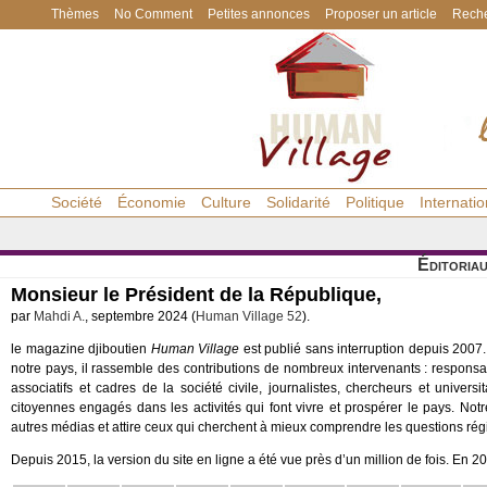
Thèmes
No Comment
Petites annonces
Proposer un article
Reche
Société
Économie
Culture
Solidarité
Politique
Internatio
Éditoria
Monsieur le Président de la République,
par
Mahdi A.
, septembre 2024 (
Human Village 52
).
le magazine djiboutien
Human Village
est publié sans interruption depuis 2007.
notre pays, il rassemble des contributions de nombreux intervenants : respon
associatifs et cadres de la société civile, journalistes, chercheurs et univers
citoyennes engagés dans les activités qui font vivre et prospérer le pays. N
autres médias et attire ceux qui cherchent à mieux comprendre les questions rég
Depuis 2015, la version du site en ligne a été vue près d’un million de fois. En 