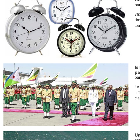
pa
7h
dro
tou
Is
pa
pa
Le 
l’i
cl
Un