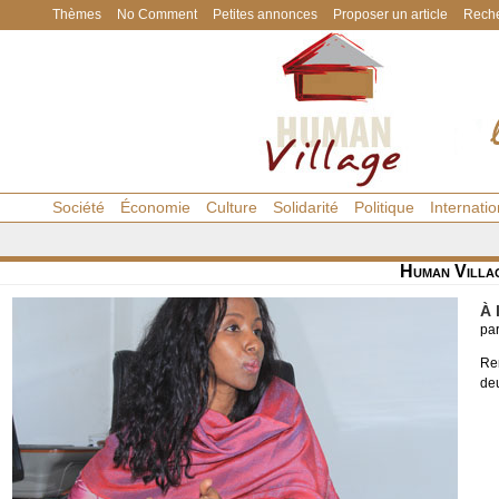
Thèmes
No Comment
Petites annonces
Proposer un article
Reche
Société
Économie
Culture
Solidarité
Politique
Internatio
Human Villa
À 
pa
Ren
de