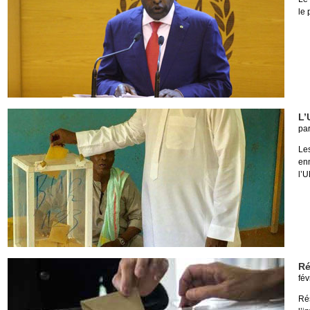
le 
L’
pa
Les
en
l’U
Ré
fév
Rés