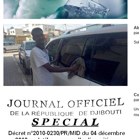
Ab
pa
Sub
Co
pa
Un
rou