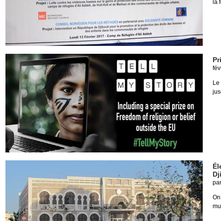
la 
Pr
fév
Le
ju
Él
Dj
pa
On
mun