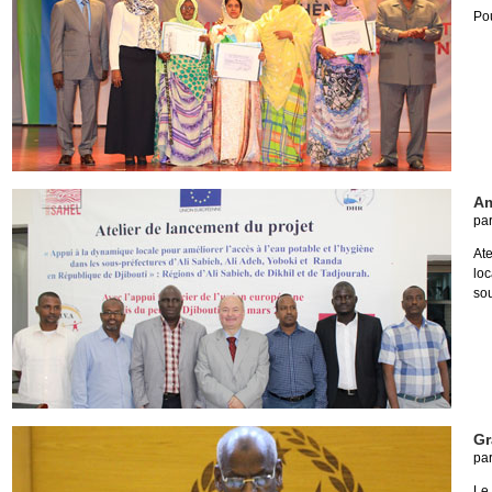
Pou
Am
pa
At
loc
sou
Gr
pa
Le 