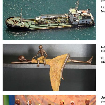
pa
Le
Mo
Ra
pa
« R
Un
Jo
pa