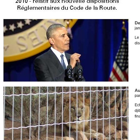
De
jan
Le
dis
Au
pa
Ec
dji
fin