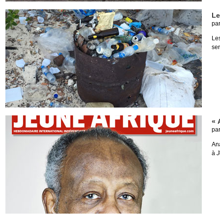
Le
pa
Les
ser
« 
pa
Ana
à
J