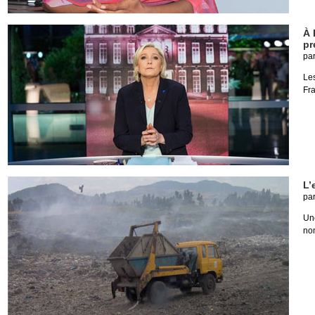
À 
pr
pa
Le
Fra
L’
pa
Un
no