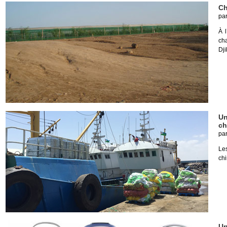
Ch
pa
À 
ch
Dji
Un
ch
pa
Le
chi
Un