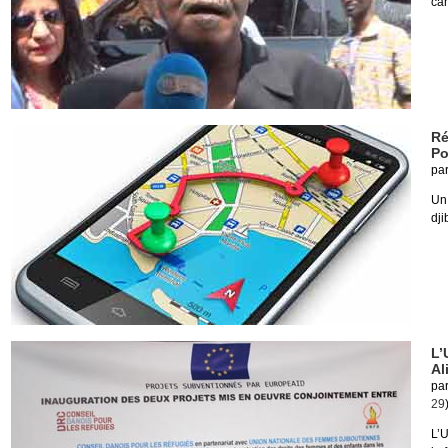
ca
Ré
Po
pa
Un
dji
L’
Al
pa
29
L’U