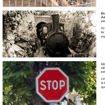
Br
Ad
pa
Au
fer
esp
Un
sé
pa
Le
le 
qui