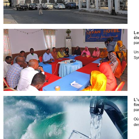
Le
él
pa
Un
Syn
L’
fi
pa
Où
de