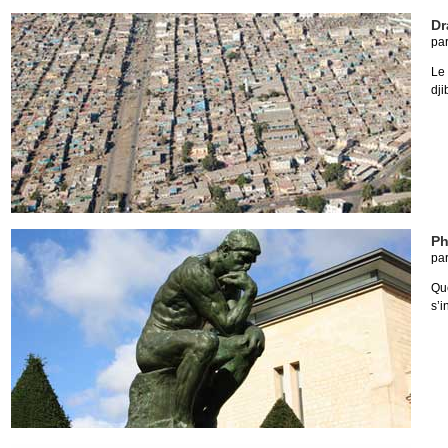
Dr
pa
Le
dji
Ph
pa
Que
s’i