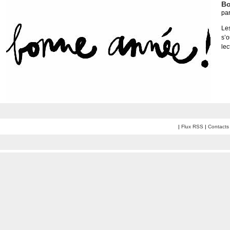
Bo
pa
Le
s’
lec
|
Flux RSS
|
Contacts