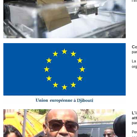
l’i
Co
pa
La
org
L’
at
pa
Pe