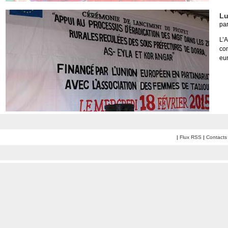
Lu
pa
L’
co
eu
|
Flux RSS
|
Contacts