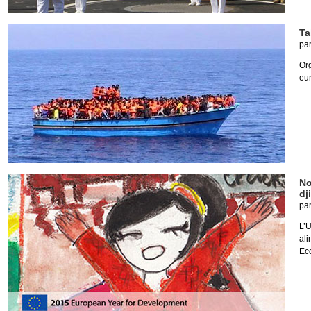
Ta
pa
Or
eur
No
dj
pa
L’
al
Eco