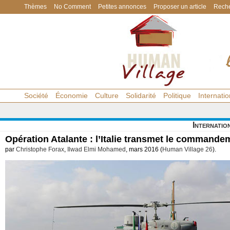
Thèmes
No Comment
Petites annonces
Proposer un article
Reche
Société
Économie
Culture
Solidarité
Politique
Internatio
Internatio
Opération Atalante : l’Italie transmet le commande
par
Christophe Forax
,
Ilwad Elmi Mohamed
, mars 2016 (
Human Village 26
).