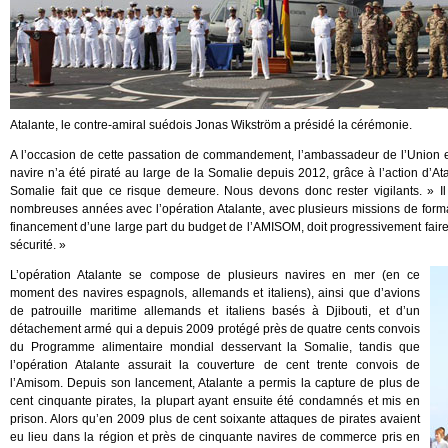
Atalante, le contre-amiral suédois Jonas Wikström a présidé la cérémonie.
A l’occasion de cette passation de commandement, l’ambassadeur de l’Union 
navire n’a été piraté au large de la Somalie depuis 2012, grâce à l’action d’Atala
Somalie fait que ce risque demeure. Nous devons donc rester vigilants. » Il
nombreuses années avec l’opération Atalante, avec plusieurs missions de forma
financement d’une large part du budget de l’AMISOM, doit progressivement faire 
sécurité. »
L’opération Atalante se compose de plusieurs navires en mer (en ce
moment des navires espagnols, allemands et italiens), ainsi que d’avions
de patrouille maritime allemands et italiens basés à Djibouti, et d’un
détachement armé qui a depuis 2009 protégé près de quatre cents convois
du Programme alimentaire mondial desservant la Somalie, tandis que
l’opération Atalante assurait la couverture de cent trente convois de
l’Amisom. Depuis son lancement, Atalante a permis la capture de plus de
cent cinquante pirates, la plupart ayant ensuite été condamnés et mis en
prison. Alors qu’en 2009 plus de cent soixante attaques de pirates avaient
eu lieu dans la région et près de cinquante navires de commerce pris en