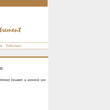
ts
Éditoriaux
TD
0
an Ahmed Doualeh a annoncé son