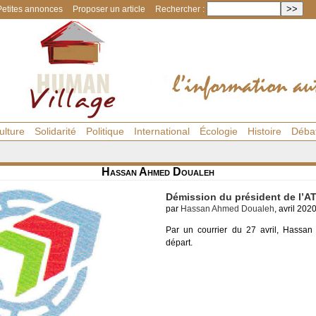
Petites annonces
Proposer un article
Rechercher :
ulture
Solidarité
Politique
International
Écologie
Histoire
Déba
Hassan Ahmed Doualeh
Démission du président de l’A
par
Hassan Ahmed Doualeh
, avril 202
Par un courrier du 27 avril, Hass
départ.