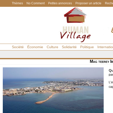
Thèmes
No Comment
Petites annonces
Proposer un article
Reche
Société
Économie
Culture
Solidarité
Politique
Internatio
Mag teerey I
Qu
pa
L’
cap