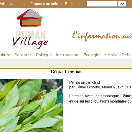
Petites annonces
Proposer un article
Rechercher :
ulture
Solidarité
Politique
International
Écologie
Histoire
Déba
Céline Lesourd
Puissance khat
par
Céline Lesourd
,
Mahdi A.
, avril 201
Entretien avec l’anthropologue Céline
étude sur les circulations mondiales du