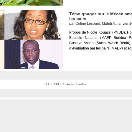
Témoignages sur le Mécanisme 
les pairs
par
Céline Lesourd
,
Mahdi A.
, janvier 
Propos de Nicole Kouassi (PNUD), Ho
Baptiste Natama (MAEP Burkina F
Gustave Assah (Social Watch Bénin),
d’évaluation par les pairs (MAEP) et son
|
Flux RSS
|
Contacts
|
Crédits
|