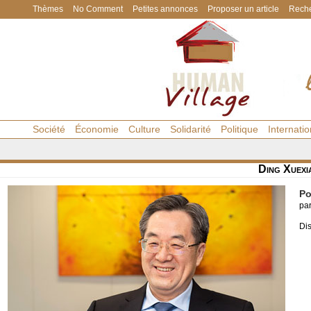
Thèmes
No Comment
Petites annonces
Proposer un article
Reche
Société
Économie
Culture
Solidarité
Politique
Internatio
Ding Xuexi
Po
pa
Dis