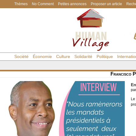
Thèmes
No Comment
Petites annonces
Proposer un article
Reche
Société
Économie
Culture
Solidarité
Politique
Internatio
Francisco P
En
pa
Le
pr