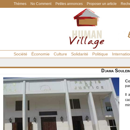
Thèmes
No Comment
Petites annonces
Proposer un article
Reche
Société
Économie
Culture
Solidarité
Politique
Internatio
Djama Souleim
Co
pa
Il
ca
mi