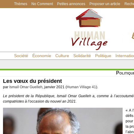
Thèmes
No Comment
Petites annonces
Proposer un article
Reche
Société
Économie
Culture
Solidarité
Politique
Internatio
Politiqu
Les vœux du président
par
Ismaïl Omar Guelleh
, janvier 2021 (
Human Village 41
).
Le président de la République, Ismail Omar Guelleh a, comme à l’accoutumé
compatriotes à l’occasion du nouvel an 2021.
« A 
défi
pour 
la pr
l’ab