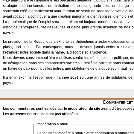
« La lutte contre le chômage et les précarités demeurent toujours la principale p
stratégie entériné consiste en l’initiation d’une plus grande prise en charge
souverain créé a effectivement pour mission de servir de
sponsor
solvable et de
ayant vocation à contribuer à une création importante d’entreprises, d’emplois e
La problématique de l’emploi sera naturellement toujours menée aussi à travers le
essor de l’entrepreneuriat des jeunes et d’une plus grande insertion de nos 
pays ».
Le président de la République a exhorté les Djiboutiens à rester « jalousement a
plus grand capital. Par conséquent, nous ne devons jamais céder à la mani
l’étranger, notre société dans la haine, la discorde et la violence.
Nous devons constamment être mobilisés contre les démons de la politique, d
de déflagration dans des nombreuses sociétés. C’est à ce prix que nous continu
un havre de paix pour tous les nôtres, une plateforme de dialogue et un haut lieu 
Il a enfin exprimé l’espoir que « l’année 2021 soit une année de solidarité, de
pays ».
Commenter cet 
Les commentaires sont validés par le modérateur du site avant d'être publiés
Les adresses courriel ne sont pas affichées.
modération a priori
Ce forum est modéré a priori : votre contribution n’apparaîtr