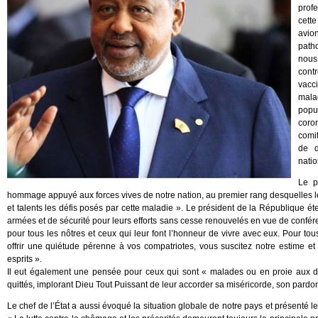
profe
cett
avio
path
nous
cont
vacci
mala
popu
coro
comi
de d
natio
Le p
hommage appuyé aux forces vives de notre nation, au premier rang desquelles le
et talents les défis posés par cette maladie ». Le président de la République é
armées et de sécurité pour leurs efforts sans cesse renouvelés en vue de confére
pour tous les nôtres et ceux qui leur font l’honneur de vivre avec eux. Pour to
offrir une quiétude pérenne à vos compatriotes, vous suscitez notre estime 
esprits ».
Il eut également une pensée pour ceux qui sont « malades ou en proie aux diffi
quittés, implorant Dieu Tout Puissant de leur accorder sa miséricorde, son pardon 
Le chef de l’État a aussi évoqué la situation globale de notre pays et présenté