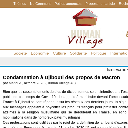
Thèmes
No Comment
Petites annonces
Proposer un article
Reche
Société
Économie
Culture
Solidarité
Politique
Internatio
Internatio
Condamnation à Djibouti des propos de Macron
par
Mahdi A.
, octobre 2020 (
Human Village 40
).
Bien que les rassemblements de plus de dix personnes soient interdis dans l’es
public en ces temps de Covid-19, des appels à manifester devant l’ambassad
France à Djibouti se sont répandus sur les réseaux ces derniers jours. Ils s’ajo
aux messages appelant à boycotter les produits français pour protester contre
atteintes à la religion musulmane qui se déroulerait en France, en écho
mobilisations dans de nombreux pays musulmans.
Ces protestations sont justifiées par le rejet de la définition de la liberté d’expre
exposée par Emmanuel Macron le 21 octobre 2020
[
1
]
, qui a rappelé qu’en Fr