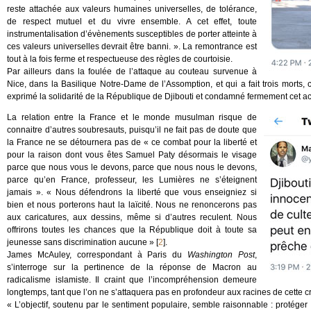
reste attachée aux valeurs humaines universelles, de tolérance,
de respect mutuel et du vivre ensemble. A cet effet, toute
instrumentalisation d’évènements susceptibles de porter atteinte à
ces valeurs universelles devrait être banni. ». La remontrance est
tout à la fois ferme et respectueuse des règles de courtoisie.
Par ailleurs dans la foulée de l’attaque au couteau survenue à
Nice, dans la Basilique Notre-Dame de l’Assomption, et qui a fait trois morts, 
exprimé la solidarité de la République de Djibouti et condamné fermement cet act
La relation entre la France et le monde musulman risque de
connaitre d’autres soubresauts, puisqu’il ne fait pas de doute que
la France ne se détournera pas de « ce combat pour la liberté et
pour la raison dont vous êtes Samuel Paty désormais le visage
parce que nous vous le devons, parce que nous nous le devons,
parce qu’en France, professeur, les Lumières ne s’éteignent
jamais ». « Nous défendrons la liberté que vous enseigniez si
bien et nous porterons haut la laïcité. Nous ne renoncerons pas
aux caricatures, aux dessins, même si d’autres reculent. Nous
offrirons toutes les chances que la République doit à toute sa
jeunesse sans discrimination aucune »
[
2
]
.
James McAuley, correspondant à Paris du
Washington Post
,
s’interroge sur la pertinence de la réponse de Macron au
radicalisme islamiste. Il craint que l’incompréhension demeure
longtemps, tant que l’on ne s’attaquera pas en profondeur aux racines de cette 
« L’objectif, soutenu par le sentiment populaire, semble raisonnable : protéger