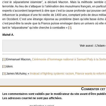
c’est le séparatisme islamiste
”, a déclaré Macron. Mais la méthode semble c
terroriste. Au lieu de s’attaquer à l’aliénation des musulmans français, en partic
experts s’accordent largement à dire que c’est la cause profonde qui pousse certa
influencer la pratique d’une foi vieille de 1400 ans, comptant près de deux mill
en Occident. C’est une étrange réponse au problème (bien qu’elle fasse écho 
c’est peut-être la seule que la France puisse envisager dans un univers où elle
tant le “séparatisme” qu’elle cherche à combattre »
[
3
]
.
Mahdi A.
Voir aussi : L’islam
[
1
]
Emmanuel Macron,
Cérémonie d’hommage national à Samuel Paty à la Sor
[
2
]
Idem.
[
3
]
James McAuley, «
Instead of fighting systemic racism, France wants to reform 
Commenter cet 
Les commentaires sont validés par le modérateur du site avant d'être publiés
Les adresses courriel ne sont pas affichées.