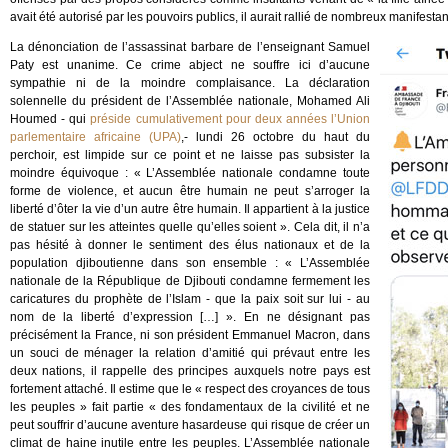
avait été autorisé par les pouvoirs publics, il aurait rallié de nombreux manifestan
La dénonciation de l’assassinat barbare de l’enseignant Samuel
Paty est unanime. Ce crime abject ne souffre ici d’aucune
sympathie ni de la moindre complaisance. La déclaration
solennelle du président de l’Assemblée nationale, Mohamed Ali
Houmed - qui
préside cumulativement pour deux années l’Union
parlementaire africaine (UPA)
,- lundi 26 octobre du haut du
perchoir, est limpide sur ce point et ne laisse pas subsister la
moindre équivoque : « L’Assemblée nationale condamne toute
forme de violence, et aucun être humain ne peut s’arroger la
liberté d’ôter la vie d’un autre être humain. Il appartient à la justice
de statuer sur les atteintes quelle qu’elles soient ». Cela dit, il n’a
pas hésité à donner le sentiment des élus nationaux et de la
population djiboutienne dans son ensemble : « L’Assemblée
nationale de la République de Djibouti condamne fermement les
caricatures du prophète de l’Islam - que la paix soit sur lui - au
nom de la liberté d’expression […] ». En ne désignant pas
précisément la France, ni son président Emmanuel Macron, dans
un souci de ménager la relation d’amitié qui prévaut entre les
deux nations, il rappelle des principes auxquels notre pays est
fortement attaché. Il estime que le « respect des croyances de tous
les peuples » fait partie « des fondamentaux de la civilité et ne
peut souffrir d’aucune aventure hasardeuse qui risque de créer un
climat de haine inutile entre les peuples. L’Assemblée nationale