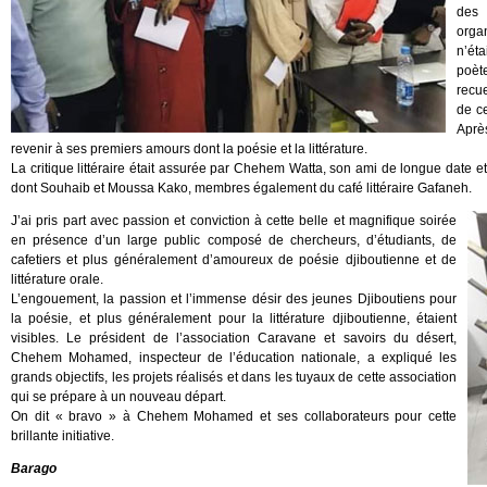
des 
organ
n’éta
poète
recu
de ce
Aprè
revenir à ses premiers amours dont la poésie et la littérature.
La critique littéraire était assurée par Chehem Watta, son ami de longue date e
dont Souhaib et Moussa Kako, membres également du café littéraire Gafaneh.
J’ai pris part avec passion et conviction à cette belle et magnifique soirée
en présence d’un large public composé de chercheurs, d’étudiants, de
cafetiers et plus généralement d’amoureux de poésie djiboutienne et de
littérature orale.
L’engouement, la passion et l’immense désir des jeunes Djiboutiens pour
la poésie, et plus généralement pour la littérature djiboutienne, étaient
visibles. Le président de l’association Caravane et savoirs du désert,
Chehem Mohamed, inspecteur de l’éducation nationale, a expliqué les
grands objectifs, les projets réalisés et dans les tuyaux de cette association
qui se prépare à un nouveau départ.
On dit « bravo » à Chehem Mohamed et ses collaborateurs pour cette
brillante initiative.
Barago