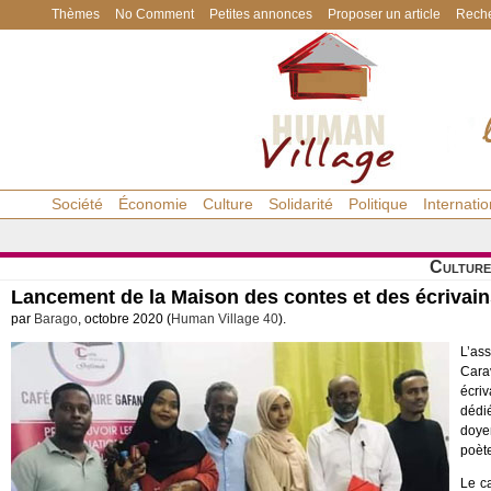
Thèmes
No Comment
Petites annonces
Proposer un article
Reche
Société
Économie
Culture
Solidarité
Politique
Internatio
Culture
Lancement de la Maison des contes et des écrivai
par
Barago
, octobre 2020 (
Human Village 40
).
L’as
Carav
écri
dédié
doye
poèt
Le ca