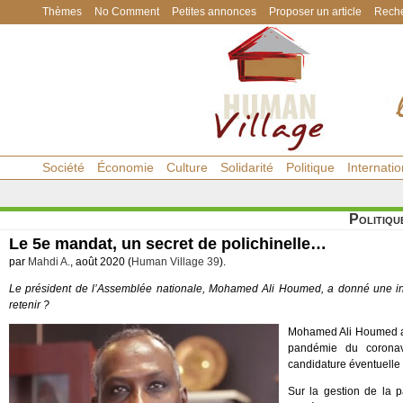
Thèmes
No Comment
Petites annonces
Proposer un article
Reche
Société
Économie
Culture
Solidarité
Politique
Internatio
Politiqu
Le 5e mandat, un secret de polichinelle…
par
Mahdi A.
, août 2020 (
Human Village 39
).
Le président de l’Assemblée nationale, Mohamed Ali Houmed, a donné une inte
retenir ?
Mohamed Ali Houmed a ét
pandémie du coronavi
candidature éventuelle
Sur la gestion de la 