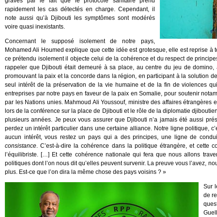
graves par le fait que le protocole sanitaire prend
rapidement les cas détectés en charge. Cependant, il
note aussi qu’à Djibouti les symptômes sont modérés
voire quasi inexistants.
Concernant le supposé isolement de notre pays,
Mohamed Ali Houmed explique que cette idée est grotesque, elle est reprise à tor
ce prétendu isolement il objecte celui de la cohérence et du respect de principes
rappeler que Djibouti était demeuré à sa place, au centre du jeu de domino, av
promouvant la paix et la concorde dans la région, en participant à la solution de
seul intérêt de la préservation de la vie humaine et de la fin de violences qu
entreprises par notre pays en faveur de la paix en Somalie, pour soutenir nota
par les Nations unies. Mahmoud Ali Youssouf, ministre des affaires étrangères et 
lors de la conférence sur la place de Djibouti et le rôle de la diplomatie djibou
plusieurs années. Je peux vous assurer que Djibouti n’a jamais été aussi pré
perdez un intérêt particulier dans une certaine alliance. Notre ligne politique,
aucun intérêt, vous restez un pays qui a des principes, une ligne de condui
consistance
. C’est-à-dire la cohérence dans la politique étrangère, et cette
l’équilibriste. […] Et cette cohérence nationale qui fera que nous allons tra
politiques dont l’on nous dit qu’elles peuvent survenir. La preuve vous l’avez, 
plus. Est-ce que l’on dira la même chose des pays voisins ? »
Sur l
de r
ques
Guell