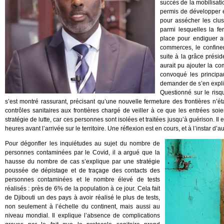
succès de la mobilisatio
permis de développer 
pour assécher les clus
parmi lesquelles la fe
place pour endiguer a
commerces, le confine
suite à la grâce prési
aurait pu ajouter la c
convoqué les principa
demander de s’en expliqu
Questionné sur le risqu
s’est montré rassurant, précisant qu’une nouvelle fermeture des frontières n’éta
contrôles sanitaires aux frontières chargé de veiller à ce que les entrées soi
stratégie de lutte, car ces personnes sont isolées et traitées jusqu’à guérison. Il 
heures avant l’arrivée sur le territoire. Une réflexion est en cours, et à l’instar d’
Pour dégonfler les inquiétudes au sujet du nombre de
personnes contaminées par le Covid, il a argué que la
hausse du nombre de cas s’explique par une stratégie
poussée de dépistage et de traçage des contacts des
personnes contaminées et le nombre élevé de tests
réalisés : près de 6% de la population à ce jour. Cela fait
de Djibouti un des pays à avoir réalisé le plus de tests,
non seulement à l’échelle du continent, mais aussi au
niveau mondial. Il explique l’absence de complications