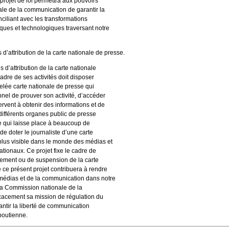
 projet de loi permettra aux pouvoirs
ale de la communication de garantir la
ciliant avec les transformations
ues et technologiques traversant notre
 d’attribution de la carte nationale de presse.
ns d’attribution de la carte nationale
adre de ses activités doit disposer
elée carte nationale de presse qui
nnel de prouver son activité, d’accéder
servent à obtenir des informations et de
es différents organes public de presse
ce qui laisse place à beaucoup de
de doter le journaliste d’une carte
 plus visible dans le monde des médias et
nationaux. Ce projet fixe le cadre de
llement ou de suspension de la carte
 ce présent projet contribuera à rendre
 médias et de la communication dans notre
la Commission nationale de la
cacement sa mission de régulation du
ntir la liberté de communication
boutienne.