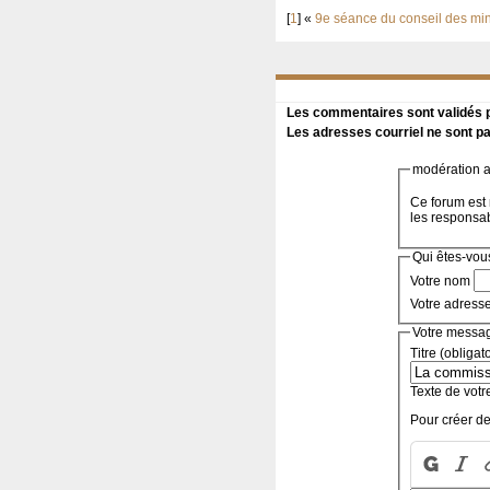
[
1
]
«
9e séance du conseil des min
Les commentaires sont validés pa
Les adresses courriel ne sont pa
modération a 
Ce forum est 
les responsa
Qui êtes-vou
Votre nom
Votre adress
Votre messa
Titre (obligat
Texte de votr
Pour créer de