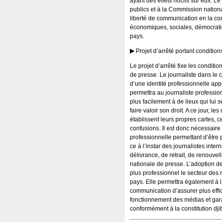
ayant des effets nocifs sur eux. Le
publics et à la Commission nation
liberté de communication en la con
économiques, sociales, démocratiq
pays.
Projet d’arrêté portant conditions
Le projet d’arrêté fixe les conditio
de presse. Le journaliste dans le c
d’une identité professionnelle app
permettra au journaliste professio
plus facilement à de lieux qui lui 
faire valoir son droit. A ce jour, l
établissent leurs propres cartes, 
confusions. Il est donc nécessaire 
professionnelle permettant d’être
ce à l’instar des journalistes inter
délivrance, de retrait, de renouve
nationale de presse. L’adoption de
plus professionnel le secteur des
pays. Elle permettra également à 
communication d’assurer plus effi
fonctionnement des médias et gara
conformément à la constitution dji