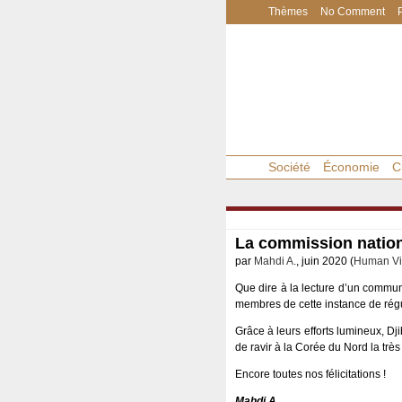
Thèmes
No Comment
Société
Économie
C
La commission nationa
par
Mahdi A.
, juin 2020 (
Human Vi
Que dire à la lecture d’un comm
membres de cette instance de régu
Grâce à leurs efforts lumineux, Dj
de ravir à la Corée du Nord la tr
Encore toutes nos félicitations !
Mahdi A.