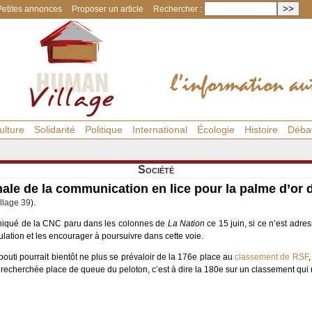
Petites annonces
Proposer un article
Rechercher :
ulture
Solidarité
Politique
International
Écologie
Histoire
Déba
Société
le de la communication en lice pour la palme d’or d
llage 39
).
uniqué de la CNC paru dans les colonnes de
La Nation
ce 15 juin, si ce n’est adres
lation et les encourager à poursuivre dans cette voie.
ibouti pourrait bientôt ne plus se prévaloir de la 176e place au
classement de RSF
,
ès recherchée place de queue du peloton, c’est à dire la 180e sur un classement qu