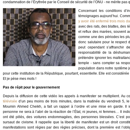
condamnation de l’Érythrée par le Conseil de sécurité de l’ONU - ne mérite pas qu
Concernant les conditions d’
témoignages aujourd’hui. Comme
y avoir été enfermé trois mois d
avec des rats, des blattes, des lé
et reflux des marées, souvent a
comme une des périodes les plus
donc salutaire pour le respect
peut cependant s’affranchir de
responsabilité de la déshumani
prétendre ignorer les maltraitanc
temple - sans compter sa respon
population dans notre système ju
pour cette institution de la République, pourtant, essentielle. Elle est considéré
Et je pèse mes mots !
Pas de répit pour le gouvernement
Depuis la diffusion de cette vidéo les appels à manifester se multiplient. Au co
télévisée
d’un peu moins de trois minutes, dans la matinée du vendredi 5, le mi
Moumin Ahmed Cheikh, a fait un rappel à l’ordre et une mise en garde. Il ins
personne ne sera à l’abri de la réaction de l’État, ni jeunes, ni femmes… Il i
ont été pillés, des voitures endommagées, des personnes blessées. C’est p
sursaut de civisme. Il rappelle que la liberté de manifester est un droit consti
manifestations sont régies par des règles précises, dont la première est l’obli