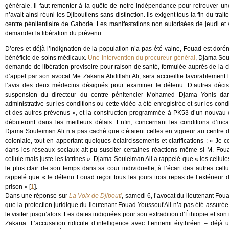
générale. Il faut remonter à la quête de notre indépendance pour retrouver u
n’avait ainsi réuni les Djiboutiens sans distinction. Ils exigent tous la fin du tr
centre pénitentiaire de Gabode. Les manifestations non autorisées de jeudi et 
demander la libération du prévenu.
D’ores et déjà l’indignation de la population n’a pas été vaine, Fouad est doréna
bénéficie de soins médicaux.
Une intervention du procureur général
, Djama Sou
demande de libération provisoire pour raison de santé, formulée auprès de la 
d’appel par son avocat Me Zakaria Abdillahi Ali, sera accueillie favorablement 
l’avis des deux médecins désignés pour examiner le détenu. D’autres décis
suspension du directeur du centre pénitencier Mohamed Djama Yonis da
administrative sur les conditions ou cette vidéo a été enregistrée et sur les con
et des autres prévenus », et la construction programmée à PK53 d’un nouvau c
débuteront dans les meilleurs délais. Enfin, concernant les conditions d’inc
Djama Souleiman Ali n’a pas caché que c’étaient celles en vigueur au centre 
coloniale, tout en apportant quelques éclaircissements et clarifications : « Je
dans les réseaux sociaux ait pu susciter certaines réactions même si M. Foua
cellule mais juste les latrines ». Djama Souleiman Ali a rappelé que « les cellule
le plus clair de son temps dans sa cour individuelle, à l’écart des autres cel
rappelé que « le détenu Fouad reçoit tous les jours trois repas de l’extérieur de
prison »
[
1
]
.
Dans une réponse sur
La Voix de Djibouti
, samedi 6, l’avocat du lieutenant Fou
que la protection juridique du lieutenant Fouad Youssouf Ali n’a pas été assurée
le visiter jusqu’alors. Les dates indiquées pour son extradition d’Éthiopie et s
Zakaria. L’accusation ridicule d’intelligence avec l’ennemi érythréen – déjà 