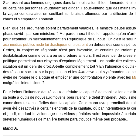
S’adressant aux femmes engagées dans la mobilisation, il leur demande si elle
où certaines personnes voudraient les diriger. Il sous-entend que des mains in
la vague contestataire, en soufflant sur braises allumées par la diffusion de 
chaos et s’emparer du pouvoir.
Bien que ces arguments soient parfaitement valables, le ministre peut-il assu
phase covid - par son ministère ? Me pardonnera t-il de lui rappeler qu’on n’arr
pour exprimer un mécontentement en République de Djibouti. Or, c’est le seul
aux médias publics reste lui drastiquement restreint
en dehors des courtes périod
Certes, la conjecture régionale n’est pas favorable, et certains pourraient
déstabilisation comme cela a pu se produire ailleurs. Il est essentiel de préserv
politique permettant aux citoyens d’exprimer légalement – en particulier collect
situation est un déni de droit. A-t-elle complètement tort ? En l’absence d’outil
des réseaux sociaux sur la population et les
fake news
qui s’y répandent comm
éviter de rompre le dialogue et empêcher une confrontation violente avec les
Ma
malgré les interdictions ?
Pour freiner l’influence des réseaux et réduire la capacité de mobilisation des si
sa boite à outils de nouveaux moyens pour ralentir le débit d’internet. Depuis mer
connexions restent difficiles dans la capitale. Cette manœuvre permettrait de ralen
avoir été désactivés à certains endroits de la capitale, où par intermittence la co
et jeudi, rendant le visionnage des vidéos pénibles voire impossible à cert
services numériques de manière fortuite parait tout de même peu probable…
Mahdi A.