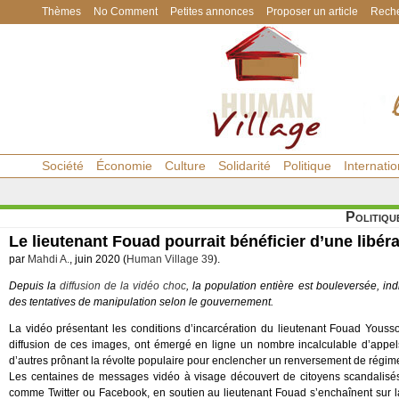
Thèmes
No Comment
Petites annonces
Proposer un article
Reche
Société
Économie
Culture
Solidarité
Politique
Internatio
Politiqu
Le lieutenant Fouad pourrait bénéficier d’une libéra
par
Mahdi A.
, juin 2020 (
Human Village 39
).
Depuis la
diffusion de la vidéo choc
, la population entière est bouleversée, in
des tentatives de manipulation selon le gouvernement.
La vidéo présentant les conditions d’incarcération du lieutenant Fouad Yousso
diffusion de ces images, ont émergé en ligne un nombre incalculable d’appels 
d’autres prônant la révolte populaire pour enclencher un renversement de régime 
Les centaines de messages vidéo à visage découvert de citoyens scandalisés, 
comme Twitter ou Facebook, en soutien au lieutenant Fouad s’enchaînent sur la