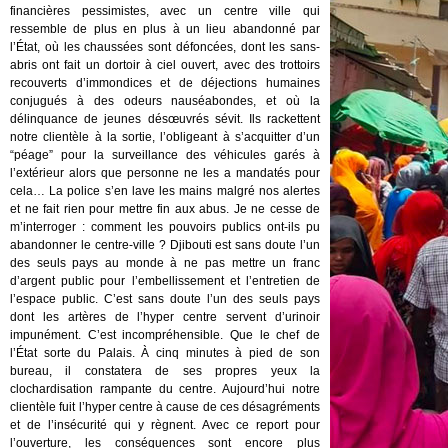
financières pessimistes, avec un centre ville qui
ressemble de plus en plus à un lieu abandonné par
l’État, où les chaussées sont défoncées, dont les sans-
abris ont fait un dortoir à ciel ouvert, avec des trottoirs
recouverts d’immondices et de déjections humaines
conjugués à des odeurs nauséabondes, et où la
délinquance de jeunes désœuvrés sévit. Ils rackettent
notre clientèle à la sortie, l’obligeant à s’acquitter d’un
“péage” pour la surveillance des véhicules garés à
l’extérieur alors que personne ne les a mandatés pour
cela… La police s’en lave les mains malgré nos alertes
et ne fait rien pour mettre fin aux abus. Je ne cesse de
m’interroger : comment les pouvoirs publics ont-ils pu
abandonner le centre-ville ? Djibouti est sans doute l’un
des seuls pays au monde à ne pas mettre un franc
d’argent public pour l’embellissement et l’entretien de
l’espace public. C’est sans doute l’un des seuls pays
dont les artères de l’hyper centre servent d’urinoir
impunément. C’est incompréhensible. Que le chef de
l’État sorte du Palais. À cinq minutes à pied de son
bureau, il constatera de ses propres yeux la
clochardisation rampante du centre. Aujourd’hui notre
clientèle fuit l’hyper centre à cause de ces désagréments
et de l’insécurité qui y règnent. Avec ce report pour
l’ouverture, les conséquences sont encore plus