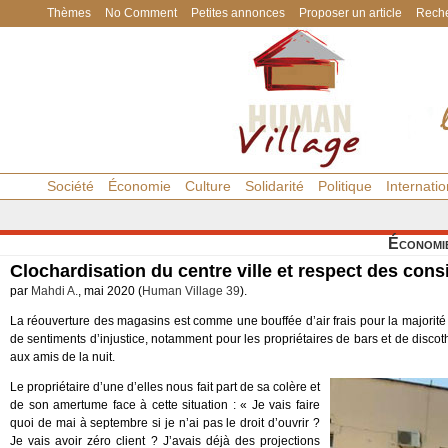
Thèmes
No Comment
Petites annonces
Proposer un article
Reche
Société
Économie
Culture
Solidarité
Politique
Internatio
Économi
Clochardisation du centre ville et respect des con
par
Mahdi A.
, mai 2020 (
Human Village 39
).
La réouverture des magasins est comme une bouffée d’air frais pour la majorité d
de sentiments d’injustice, notamment pour les propriétaires de bars et de disco
aux amis de la nuit.
Le propriétaire d’une d’elles nous fait part de sa colère et
de son amertume face à cette situation : « Je vais faire
quoi de mai à septembre si je n’ai pas le droit d’ouvrir ?
Je vais avoir zéro client ? J’avais déjà des projections