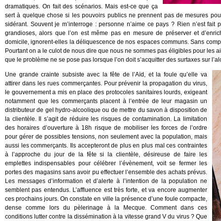
dramatiques. On fait des scénarios. Mais est-ce que ça
sert à quelque chose si les pouvoirs publics ne prennent pas de mesures pour ré
sidérant. Souvent je m’interroge : personne n’aime ce pays ? Rien n’est fait p
grandioses, alors que l’on est même pas en mesure de préserver et d’enrichi
domicile, ignorent-elles la déliquescence de nos espaces communs. Sans compter 
Pourtant on a le culot de nous dire que nous ne sommes pas éligibles pour les a
que le problème ne se pose pas lorsque l’on doit s’acquitter des surtaxes sur l’al
Une grande crainte subsiste avec la fête de l’Aïd, et la foule qu’elle va
attirer dans les rues commerçantes. Pour prévenir la propagation du virus,
le gouvernement a mis en place des protocoles sanitaires lourds, exigeant
notamment que les commerçants placent à l’entrée de leur magasin un
distributeur de gel hydro-alcoolique ou de mettre du savon à disposition de
la clientèle. Il s’agit de réduire les risques de contamination. La limitation
des horaires d’ouverture à 18h risque de mobiliser les forces de l’ordre
pour gérer de possibles tensions, non seulement avec la population, mais
aussi les commerçants. Ils accepteront de plus en plus mal ces contraintes
à l’approche du jour de la fête si la clientèle, désireuse de faire les
emplettes indispensables pour célébrer l’évènement, voit se fermer les
portes des magasins sans avoir pu effectuer l’ensemble des achats prévus.
Les messages d’information et d’alerte à l’intention de la population ne
semblent pas entendus. L’affluence est très forte, et va encore augmenter
ces prochains jours. On constate en ville la présence d’une foule compacte,
dense comme lors du pèlerinage à la Mecque. Comment dans ces
conditions lutter contre la dissémination à la vitesse grand V du virus ? Que