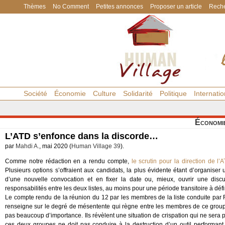
Thèmes
No Comment
Petites annonces
Proposer un article
Reche
Société
Économie
Culture
Solidarité
Politique
Internatio
Économi
L’ATD s’enfonce dans la discorde…
par
Mahdi A.
, mai 2020 (
Human Village 39
).
Comme notre rédaction en a rendu compte,
le scrutin pour la direction de l’
Plusieurs options s’offraient aux candidats, la plus évidente étant d’organise
d’une nouvelle convocation et en fixer la date ou, mieux, ouvrir une disc
responsabilités entre les deux listes, au moins pour une période transitoire à défin
Le compte rendu de la réunion du 12 par les membres de la liste conduite par
renseigne sur le degré de mésentente qui règne entre les membres de ce groupem
pas beaucoup d’importance. Ils révèlent une situation de crispation qui ne sera pas
ces deux groupes ne doit pas conduire à la destruction d’un outil performan