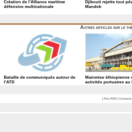
Création de l’Alliance maritime
Djibouti rejette tout p
défensive multinationale
Mandeb
Autres articles sur le t
Bataille de communiqués autour de
Mainmise éthiopienne s
l’ATD
activités portuaires au
|
Flux RSS
|
Contacts