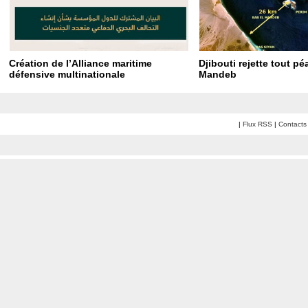
Création de l’Alliance maritime
Djibouti rejette tout p
défensive multinationale
Mandeb
|
Flux RSS
|
Contacts