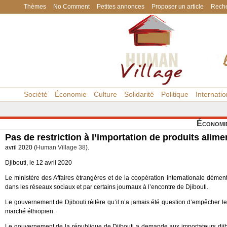
Thèmes
No Comment
Petites annonces
Proposer un article
Reche
Société
Économie
Culture
Solidarité
Politique
Internatio
Économi
Pas de restriction à l’importation de produits alime
avril 2020 (
Human Village 38
).
Djibouti, le 12 avril 2020
Le ministère des Affaires étrangères et de la coopération internationale déme
dans les réseaux sociaux et par certains journaux à l’encontre de Djibouti.
Le gouvernement de Djibouti réitère qu’il n’a jamais été question d’empêcher le
marché éthiopien.
Le gouvernement de la république de Djibouti a demande aux importateurs djibou