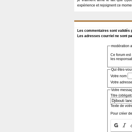
je vraiment aime le fait que Djib
expérience et rejoignent ce mome
Les commentaires sont validés pa
Les adresses courriel ne sont pa
modération a 
Ce forum est 
les responsa
Qui êtes-vou
Votre nom
Votre adress
Votre messa
Titre (obligat
Texte de votr
Pour créer de