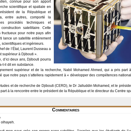
Allen, connue pour son apport
erche scientifique et spatiale en
président de la République et
 a, entre autres, comporté la
les procédés techniques et
nstruction satellitaire. Cette
fructueux pour notre pays afin
ti lance un satellite entièrement
 scientifiques et ingénieurs.
chef de l’État, Laurent Dusseau a
 supérieur à Djibouti ».
, d’ici deux ans, Djibouti pourra
a-t-il dit en substance.
ignement supérieur et de la recherche, Nabil Mohamed Ahmed, qui a pris part à l
iqué que notre pays s’attellera rapidement à « développer des compétences national
tudes et de recherche de Djibouti (CERD), le Dr Jalluddin Mohamed, et le président
t à la rencontre entre le président de la République et le directeur du Centre spat
Commentaires
e
i olhayeh.