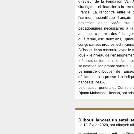
directeur de la Fondation Van 
stratégique et financier à la rech
France. La rencontre entre le 
l’éminent scientifique français
projection d’une vidéo sur 
pédagogiques nécessaires à la co
audience a permis des échanges 
qu’à terme, d’ici deux ans, Djibou
conçu par ses propres techniciens,
A l’issue de sa rencontre avec le 
loué « le niveau de l’enseignement
« Je suis entièrement confiant que
se doter de son propre satellite », 
Le ministre djiboutien de l’Ense
déclaration à la presse. Il a ind
nanosatellites ».
Le directeur général du Centre d’é
Djama Mohamed Hassan, ont pris par
Djibouti lancera un satellit
Le 13 février 2020, par olhayeh al