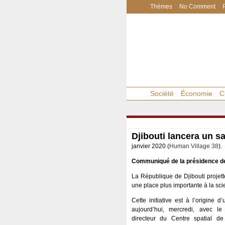
Thèmes
No Comment
Société
Économie
C
Djibouti lancera un sat
janvier 2020 (
Human Village 38
).
Communiqué de la présidence de
La République de Djibouti projette
une place plus importante à la sci
Cette initiative est à l’origine 
aujourd’hui, mercredi, avec l
directeur du Centre spatial de 