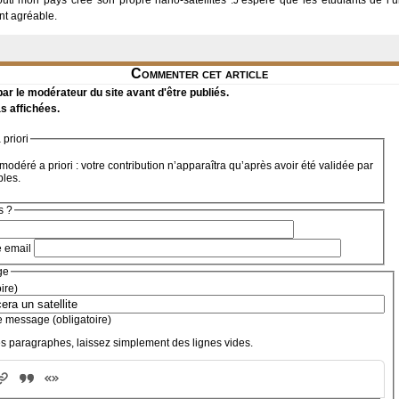
outi mon pays crée son propre nano-satellites .J’espère que les étudiants de l’un
nt agréable.
Commenter cet article
r le modérateur du site avant d'être publiés.
s affichées.
priori
modéré a priori : votre contribution n’apparaîtra qu’après avoir été validée par
bles.
s ?
e email
ge
oire)
e message (obligatoire)
s paragraphes, laissez simplement des lignes vides.