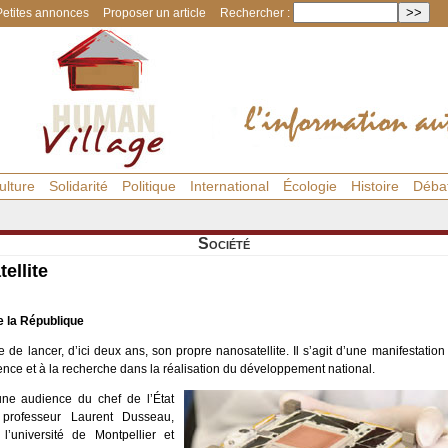
Petites annonces
Proposer un article
Rechercher :
ulture
Solidarité
Politique
International
Écologie
Histoire
Déba
Société
ellite
 la République
 de lancer, d’ici deux ans, son propre nanosatellite. Il s’agit d’une manifestation
ence et à la recherche dans la réalisation du développement national.
d’une audience du chef de l’État
e professeur Laurent Dusseau,
l’université de Montpellier et