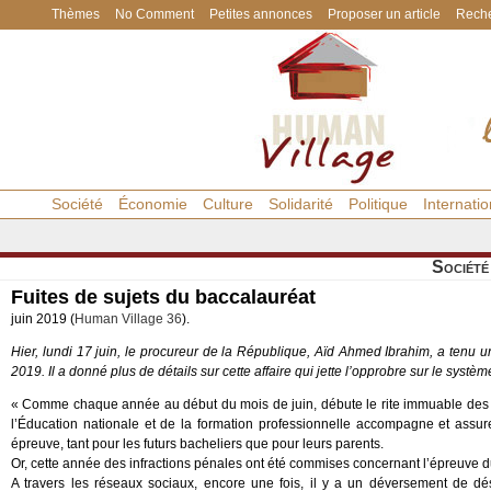
Thèmes
No Comment
Petites annonces
Proposer un article
Reche
Société
Économie
Culture
Solidarité
Politique
Internatio
Société
Fuites de sujets du baccalauréat
juin 2019 (
Human Village 36
).
Hier, lundi 17 juin, le procureur de la République, Aïd Ahmed Ibrahim, a tenu u
2019. Il a donné plus de détails sur cette affaire qui jette l’opprobre sur le syst
« Comme chaque année au début du mois de juin, débute le rite immuable des é
l’Éducation nationale et de la formation professionnelle accompagne et assure 
épreuve, tant pour les futurs bacheliers que pour leurs parents.
Or, cette année des infractions pénales ont été commises concernant l’épreuve 
A travers les réseaux sociaux, encore une fois, il y a un déversement de de