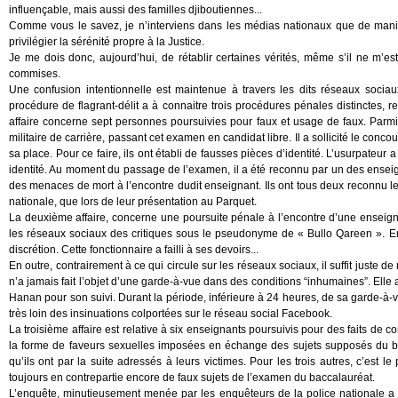
influençable, mais aussi des familles djiboutiennes...
Comme vous le savez, je n’interviens dans les médias nationaux que de manière t
privilégier la sérénité propre à la Justice.
Je me dois donc, aujourd’hui, de rétablir certaines vérités, même s’il ne m’es
commises.
Une confusion intentionnelle est maintenue à travers les dits réseaux sociau
procédure de flagrant-délit a à connaitre trois procédures pénales distinctes,
affaire concerne sept personnes poursuivies pour faux et usage de faux. Parmi ce
militaire de carrière, passant cet examen en candidat libre. Il a sollicité le concou
sa place. Pour ce faire, ils ont établi de fausses pièces d’identité. L’usurpateur
identité. Au moment du passage de l’examen, il a été reconnu par un des enseigna
des menaces de mort à l’encontre dudit enseignant. Ils ont tous deux reconnu les 
nationale, que lors de leur présentation au Parquet.
La deuxième affaire, concerne une poursuite pénale à l’encontre d’une enseignan
les réseaux sociaux des critiques sous le pseudonyme de « Bullo Qareen ». Ense
discrétion. Cette fonctionnaire a failli à ses devoirs...
En outre, contrairement à ce qui circule sur les réseaux sociaux, il suffit juste de
n’a jamais fait l’objet d’une garde-à-vue dans des conditions “inhumaines”. Elle a 
Hanan pour son suivi. Durant la période, inférieure à 24 heures, de sa garde-à-
très loin des insinuations colportées sur le réseau social Facebook.
La troisième affaire est relative à six enseignants poursuivis pour des faits de 
la forme de faveurs sexuelles imposées en échange des sujets supposés du bacc
qu’ils ont par la suite adressés à leurs victimes. Pour les trois autres, c’e
toujours en contrepartie encore de faux sujets de l’examen du baccalauréat.
L’enquête, minutieusement menée par les enquêteurs de la police nationale a pe