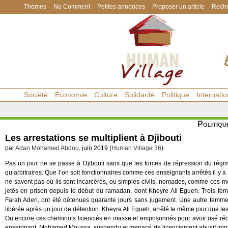
Thèmes
No Comment
Petites annonces
Proposer un article
Reche
Société
Économie
Culture
Solidarité
Politique
Internatio
Politiqu
Les arrestations se multiplient à Djibouti
par
Adan Mohamed Abdou
, juin 2019 (
Human Village 36
).
Pas un jour ne se passe à Djibouti sans que les forces de répression du régime
qu’arbitraires. Que l’on soit fonctionnaires comme ces enseignants arrêtés il y 
ne savent pas où ils sont incarcérés, ou simples civils, nomades, comme ces mè
jetés en prison depuis le début du ramadan, dont Kheyre Ali Egueh. Trois fe
Farah Aden, ont été détenues quarante jours sans jugement. Une autre femme 
libérée après un jour de détention. Kheyre Ali Egueh, arrêté le même jour que le
Ou encore ces cheminots licenciés en masse et emprisonnés pour avoir osé récl
enseignant, Mohamed Moussa, suspendu et menacé de licenciement abusif imminen