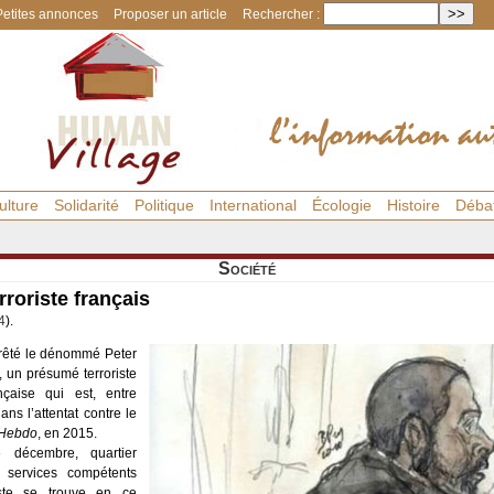
Petites annonces
Proposer un article
Rechercher :
ulture
Solidarité
Politique
International
Écologie
Histoire
Déba
Société
rroriste français
4
).
rrêté le dénommé Peter
 un présumé terroriste
ançaise qui est, entre
ns l’attentat contre le
 Hebdo
, en 2015.
décembre, quartier
 services compétents
iste se trouve en ce