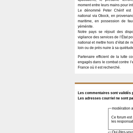
moment entre leurs mains pour int
Le dénommé Peter Chérif est en
national via Obock, en provenan
maritime, en possession de faus
yéménite.
Notre pays se réjouit des dispo
vigilance des services de l’État pou
national et mettre hors d’état de n
loin ou de près nuire à sa quiétud
Partenaire efficient de la lutte c
engagés dans le combat contre l’e
France où il est recherché.
Les commentaires sont validés pa
Les adresses courriel ne sont pa
modération a 
Ce forum est 
les responsa
Qui êtes-vou