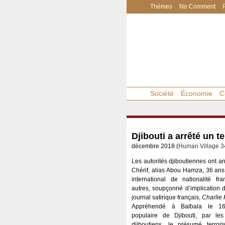
Thèmes
No Comment
Société
Économie
C
Djibouti a arrêté un te
décembre 2018 (
Human Village 3
Les autorités djiboutiennes ont a
Chérif, alias Abou Hamza, 36 ans,
international de nationalité fr
autres, soupçonné d’implication da
journal satirique français,
Charlie
Appréhendé à Balbala le 16 
populaire de Djibouti, par les
djiboutiens, le présumé terror