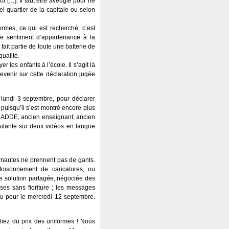
[…]. Il faut être aveugle pour ne
el quartier de la capitale ou selon
ormes, ce qui est recherché, c’est
 le sentiment d’appartenance à la
fait partie de toute une batterie de
ualité.
les enfants à l’école. Il s’agit là
enir sur cette déclaration jugée
undi 3 septembre, pour déclarer
 puisqu’il s’est montré encore plus
RADDE, ancien enseignant, ancien
rcutante sur deux vidéos en langue
ternautes ne prennent pas de gants.
foisonnement de caricatures, ou
de solution partagée, négociée des
es sans fioriture ; les messages
vu pour le mercredi 12 septembre.
iez du prix des uniformes ! Nous