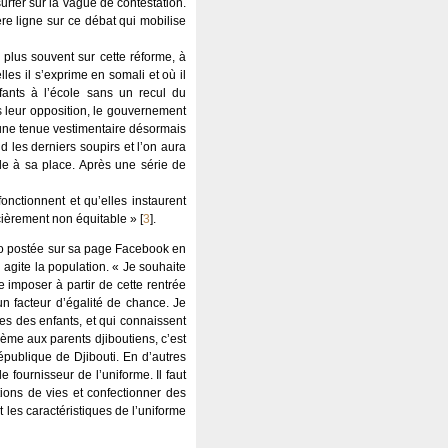
urfer sur la vague de contestation.
ère ligne sur ce débat qui mobilise
plus souvent sur cette réforme, à
es il s’exprime en somali et où il
fants à l’école sans un recul du
ns leur opposition, le gouvernement
d’une tenue vestimentaire désormais
nd les derniers soupirs et l’on aura
ide à sa place. Après une série de
fonctionnent et qu’elles instaurent
ncièrement non équitable »
[
3
]
.
déo postée sur sa page Facebook en
 agite la population. « Je souhaite
 imposer à partir de cette rentrée
n facteur d’égalité de chance. Je
es des enfants, et qui connaissent
ème aux parents djiboutiens, c’est
épublique de Djibouti. En d’autres
e fournisseur de l’uniforme. Il faut
tions de vies et confectionner des
les caractéristiques de l’uniforme