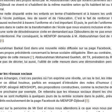
 étonnés des propos tenus par M. Abdourahman God qui sortent carrément du lot 
jibouti ne vivent ni s’habillent de la même manière selon qu’ils habitent tel ou t
ral.
e nette disparité entre les enfants en terme d’habillement et à travers les unif
à l’école publique, lieu de savoir et de l’éducation. C’est le fait de renforcer
ssi recherché à travers l’uniforme et c’est important. Et puis, le port de l’uniforme 
s dans le cadre de la transformation de l’école que nous voulons inclusive et de q
une sorte de désobéissance civile en demandant aux Djiboutiens de ne pas envoyer 
 intentionné. Par conséquent, le MENFOP demande à M. Abdourahman God de rev
[
6
]
.
urahman Barkat God dans une nouvelle vidéo diffusée sur sa page Facebook, l
 ses propos précédents concernant la tenue scolaire obligatoire. Bien au contraire,
rigine de cette mesure
[
7
]
. Abdourahman Mohamed Guelleh, dit TX, président du 
e pas de décrier, lui aussi, l’utilité de cette mesure dans une démonstration pe
par les réseaux sociaux
es échanges, c’est ces paroles où l’on exprime une révolte, un ras le bol, les in
r ce débat houleux, parfois en essayant d’introduire des notes d’humour (
NFOP, désigné
MENSHOP
), des propositions constructives, comme la recherche 
ée prochaine par exemple. On retiendra que les réseaux sociaux disent les chos
e se sont multipliés à quelques jours de la rentrée scolaire dans le public, pré
s tirés exclusivement de la page Facebook du MENFOP-Djibouti
[
9
]
:
ez sur la personne de Mr God et nous nous attendions à ce que vous nous parl