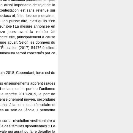
on aussi importante de rejet de la
ontestation est sans retenue sur
ociaux et, à lire les commentaires,
l’on puisse dire, c’est qu’ils s’en
ur joie ! La mesure annoncée en
nze jours avant la rentrée fait
ontre elle, principalement à cause
jugé abusif. Selon les données du
l’Éducation (2017), 54476 écoliers
 minimum seront concernés par ce
juin 2018. Cependant, force est de
é des enseignements apprentissages
 notamment le port de l’uniforme
e la rentrée 2018-2019, le port de
 l’enseignement moyen, secondaire
enance à la communauté scolaire et
s au sein de l’école. Il permettra
n sur la révolution vestimentaire à
lle des familles djiboutiennes ? Le
e qui aurait pu faire dérailler la