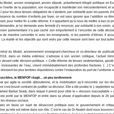
Model, ancien enseignant, ancien député, actuellement réfugié politique en Eu
e l’inertie de la population, son incapacité à manifester son mécontentement, et s
 pour les deux tenues obligatoire de s’abstenir, par solidarité avec les parents d’
issance du nombre d’enfants par foyer, on est sans ignorer que l’addition va être 
t, pour mettre fin à cette réforme. Il n’appartient qu’à nous de mettre à bas ce pr
emandée, je lui demande avec fermeté d’y renoncer, par solidarité à son voisin, qui 
cien parlementaire n’a pas caché son emportement à l’encontre de cette décision i
se de manière concertée ni avec les enseignants, ni les parents d’élèves. Il ac
La réalité et les objectifs qui sont visés par cette mesure sont bien sur tout autre
énéral du Model, anciennement enseignant-chercheur et co-directeur de publicat
018, dans un média extérieur, s’adresse à son ancien collègue, l’actuel minist
vant cette décision politique. « Cette réforme de tenues vestimentaires, ajouté à
es incessantes de l’eau, créent irrémédiablement des profondes fractures. […] C’e
dressent les plus terribles réquisitoires contre l’instauration du port de l’uniforme s
 suscitées, le MENFOP réagit… un peu tardivement
at qui agite la société djiboutienne, et la mobilisation qu’il rencontre sur les 
re s’est trouvé contraint de justifier sa décision. Elle a été postée le 1 septembre
ohamed Barkat Siradj, dans lequel il prend pour cible le « discours inacceptable
école porté par le MENFOP et entré dans sa phase d’application depuis le 26 juin
les réseaux sociaux.
gale) en fasse un sujet de désaccord politique avec le gouvernement et critique
rer qu’elle est même dans son rôle. C’est le cas de Dr Abateh dont nous trouvons l