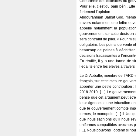
Consciente des difficultés du gouv
Pour elle, c’est du pain béni. Ell
fortement l’opinion.
Abdourahman Barkat God, membre d
travers notamment une lettre ouve
appelle notamment la population
gouvernement sur cette décision qu
sera contraint de plier. « Pour mi
obligatoire. Les points de vente et
beaucoup de peines à déchiffrer u
décisions fracassantes à l’encontr
En réalité, il y a une forme de si
l’égalité entre les élèves à traver
Le Dr Abbatte, membre de l’ARD « 
français, sur cette mesure gouvern
apporter une petite contribution 
2018-2019. […] Le gouvernement s
pense que cet argument peut être 
les exigences d’une éducation en 
que le gouvernement compte impose
termes, le monopole. […] Il faut qu
que nous sachions qu’il nous revi
uniformes compatibles avec nos po
[…]. Nous pouvons l’obtenir si nou