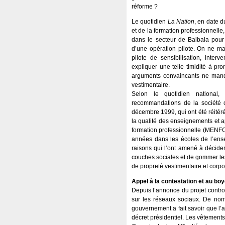
réforme ?
Le quotidien
La Nation
, en date d
et de la formation professionnel
dans le secteur de Balbala pour 
d’une opération pilote. On ne ma
pilote de sensibilisation, inte
expliquer une telle timidité à pr
arguments convaincants ne manqu
vestimentaire.
Selon le quotidien national
recommandations de la société c
décembre 1999, qui ont été réitéré
la qualité des enseignements et a
formation professionnelle (MENFOP
années dans les écoles de l’en
raisons qui l’ont amené à décider
couches sociales et de gommer les
de propreté vestimentaire et corpo
Appel à la contestation et au boy
Depuis l’annonce du projet contro
sur les réseaux sociaux. De nom
gouvernement a fait savoir que l’a
décret présidentiel. Les vêtements 