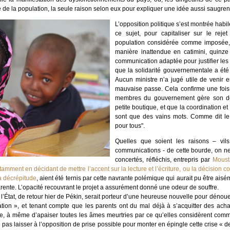
 de la population, la seule raison selon eux pour expliquer une idée aussi saugre
L’opposition politique s’est montrée habil
ce sujet, pour capitaliser sur le reje
population considérée comme imposée,
manière inattendue en catimini, quinze
communication adaptée pour justifier les 
que la solidarité gouvernementale a été
Aucun ministre n’a jugé utile de venir 
mauvaise passe. Cela confirme une fois
membres du gouvernement gère son dé
petite boutique, et que la coordination e
sont que des vains mots. Comme dit le 
pour tous".
Quelles que soient les raisons – vil
communications - de cette bourde, on ne
concertés, réfléchis, entrepris par
Mous
amment en décidant de mettre l’accent sur la lecture et l’écriture, ou la décision 
sa décrépitude
, aient été ternis par cette navrante polémique qui aurait pu être ais
arente. L’opacité recouvrant le projet a assurément donné une odeur de souffre.
 l’État, de retour hier de Pékin, serait porteur d’une heureuse nouvelle pour dénouer
tion », et tenant compte que les parents ont du mal déjà à s’acquitter des achat
nte, à même d’apaiser toutes les âmes meurtries par ce qu’elles considèrent com
 pas laisser à l’opposition de prise possible pour monter en épingle cette crise « de