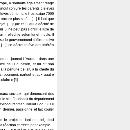
rope, a souhaité également réagir
urtout conjure les parents d’élèves
élèves démunis. « Il est exigé 7000
encore plus salée. […] Il faut que
ojet. […] Que celui qui a décidé de
lui ne peut pas s’offrir le luxe de
rréfléchie selon lui et inutile. Il
cuse le gouvernement d’être motivé
 […], ce décret relève des intérêts
ion du journal L’Aurore, dans une
re de l’Éducation, et lui dit son
 la pénurie de lait, à la cherté du
st pourquoi, partout et aux quatre
colaire »
[
5
]
.
réseaux sociaux, qui dénoncent des
 sur le site Facebook du département
 » d’Abdourahman Barkat God : « Le
 dernier, passionne et fait couler
 le projet en tant que tel, c’est
a réaction correcte par exemple.