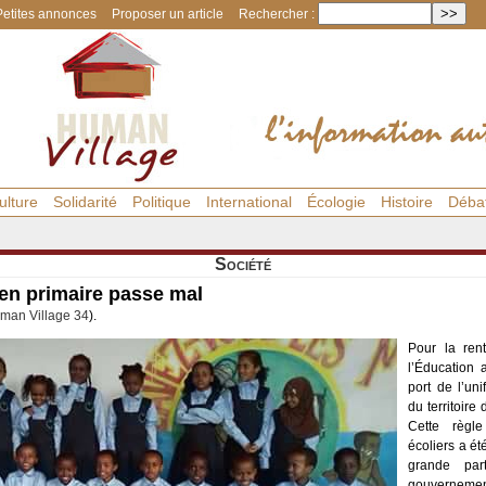
Petites annonces
Proposer un article
Rechercher :
ulture
Solidarité
Politique
International
Écologie
Histoire
Déba
Société
 en primaire passe mal
man Village 34
).
Pour la ren
l’Éducation 
port de l’un
du territoire
Cette règl
écoliers a ét
grande par
gouvernement