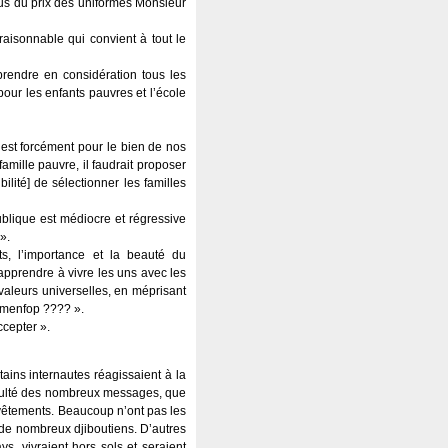
ous du prix des uniformes Monsieur
aisonnable qui convient à tout le
endre en considération tous les
our les enfants pauvres et l’école
est forcément pour le bien de nos
famille pauvre, il faudrait proposer
ilité] de sélectionner les familles
blique est médiocre et régressive
».
s, l’importance et la beauté du
’apprendre à vivre les uns avec les
valeurs universelles, en méprisant
e menfop ???? ».
ccepter ».
tains internautes réagissaient à la
 consulté des nombreux messages, que
s vêtements. Beaucoup n’ont pas les
i de nombreux djiboutiens. D’autres
s, vivraient hors sols et seraient