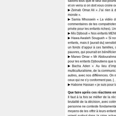
savons tous que le seul but pours
et on verra si on doit vous croire o
Zeinab Omar Ali « J’ai rien à 
monde ».
Samia Mhossein « La vidéo de 
commentaires de tes compatriotes.
privée pour les enfants riches). U
Mis Djibouti « Nos enfants MENF
Hawa Awaleh Sougueh « Si notre
enfants, mais il [aurait du] sensib
un fonds d’appui à ces familles, o
pauvres, qui pourrait en bénéficier
Marwo Omar « Mr Abdourahman a 
pour les enfants Djiboutiens que 
Bacha Aden « Au lieu d’impos
multiculturalisme, de la communica
autres, avec nos différences. On 
ceux qui ne s’y conforment pas. […
Habone Hassan « je suis pour la g
Que faire après ces réactions en
Il faut à la fois se méfier de la 
brutalité de la décision, avec colè
personne ne conteste fondamentalem
moyens de les offrir à leurs enfan
voient surtout dans la crise actu