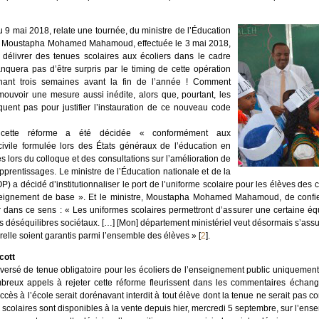
u 9 mai 2018, relate une tournée, du ministre de l’Éducation
le, Moustapha Mohamed Mahamoud, effectuée le 3 mai 2018,
délivrer des tenues scolaires aux écoliers dans le cadre
nquera pas d’être surpris par le timing de cette opération
rvenant trois semaines avant la fin de l’année ! Comment
omouvoir une mesure aussi inédite, alors que, pourtant, les
ent pas pour justifier l’instauration de ce nouveau code
, cette réforme a été décidée « conformément aux
ivile formulée lors des États généraux de l’éducation en
s lors du colloque et des consultations sur l’amélioration de
pprentissages. Le ministre de l’Éducation nationale et de la
) a décidé d’institutionnaliser le port de l’uniforme scolaire pour les élèves des
seignement de base ». Et le ministre, Moustapha Mohamed Mahamoud, de confie
 dans ce sens : « Les uniformes scolaires permettront d’assurer une certaine équ
 déséquilibres sociétaux. […] [Mon] département ministériel veut désormais s’assu
relle soient garantis parmi l’ensemble des élèves »
[
2
]
.
cott
versé de tenue obligatoire pour les écoliers de l’enseignement public uniquement
breux appels à rejeter cette réforme fleurissent dans les commentaires échangé
ccès à l’école serait dorénavant interdit à tout élève dont la tenue ne serait pas 
scolaires sont disponibles à la vente depuis hier, mercredi 5 septembre, sur l’ensem