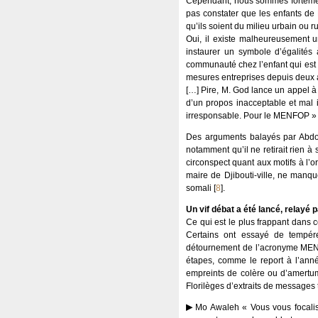
Cependant, nous sommes fortement
pas constater que les enfants de D
qu’ils soient du milieu urbain ou ru
Oui, il existe malheureusement un
instaurer un symbole d’égalités 
communauté chez l’enfant qui est au
mesures entreprises depuis deux an
[…] Pire, M. God lance un appel à 
d’un propos inacceptable et mal
irresponsable. Pour le MENFOP »
Des arguments balayés par Abdo
notamment qu’il ne retirait rien à
circonspect quant aux motifs à l’o
maire de Djibouti-ville, ne manqu
somali
[
8
]
.
Un vif débat a été lancé, relayé 
Ce qui est le plus frappant dans c
Certains ont essayé de tempére
détournement de l’acronyme ME
étapes, comme le report à l’ann
empreints de colère ou d’amertum
Florilèges d’extraits de message
Mo Awaleh « Vous vous focalis