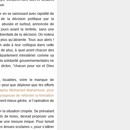
nue.
e en se saisissant avec rapidité de
t de la décision politique par la
 abusée et surtout, annoncée de
 jours avant la rentrée, sans une
bienfaits de la décision. On notera
 plus qu’absente. Tous aux abris !
en aide à leur collègue dans cette
 de plus, à quel point chacun des
partement ministériel comme sa
t la solidarité gouvernementales ne
dicton, "chacun pour soi et Dieu
s, louables, voire le manque de
 peut que déplorer que les efforts
tapha Mohamed Mahamoud, pour
courageuse de refonder la formation
ément mieux gérée, si l’opération de
 la situation crispée. Se prévalant
s de livres, devrait proposer une
me une mesure inique. Pour Ismaïl
s tenues scolaires », pour s’attirer