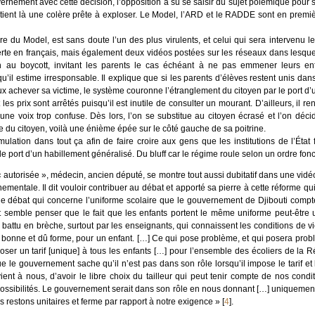
ernement avec cette décision, l’opposition a su se saisir du sujet polémique pour s
e tient là une colère prête à exploser. Le Model, l’ARD et le RADDE sont en premi
u Model, est sans doute l’un des plus virulents, et celui qui sera intervenu le 
rte en français, mais également deux vidéos postées sur les réseaux dans lesquell
 au boycott, invitant les parents le cas échéant à ne pas emmener leurs en
’il estime irresponsable. Il explique que si les parents d’élèves restent unis da
eux achever sa victime, le système couronne l’étranglement du citoyen par le port 
 les prix sont arrêtés puisqu’il est inutile de consulter un mourant. D’ailleurs, il re
ne voix trop confuse. Dès lors, l’on se substitue au citoyen écrasé et l’on déc
e du citoyen, voilà une énième épée sur le côté gauche de sa poitrine.
mulation dans tout ça afin de faire croire aux gens que les institutions de l’État 
s le port d’un habillement généralisé. Du bluff car le régime roule selon un ordre fo
autorisée », médecin, ancien député, se montre tout aussi dubitatif dans une vi
ementale. Il dit vouloir contribuer au débat et apporté sa pierre à cette réforme qui
: le débat qui concerne l’uniforme scolaire que le gouvernement de Djibouti compte
emble penser que le fait que les enfants portent le même uniforme peut-être u
battu en brèche, surtout par les enseignants, qui connaissent les conditions de vi
bonne et dû forme, pour un enfant. […] Ce qui pose problème, et qui posera probl
r un tarif [unique] à tous les enfants […] pour l’ensemble des écoliers de la R
e le gouvernement sache qu’il n’est pas dans son rôle lorsqu’il impose le tarif et l
ent à nous, d’avoir le libre choix du tailleur qui peut tenir compte de nos condi
ssibilités. Le gouvernement serait dans son rôle en nous donnant […] uniquement 
s restons unitaires et ferme par rapport à notre exigence »
[
4
]
.