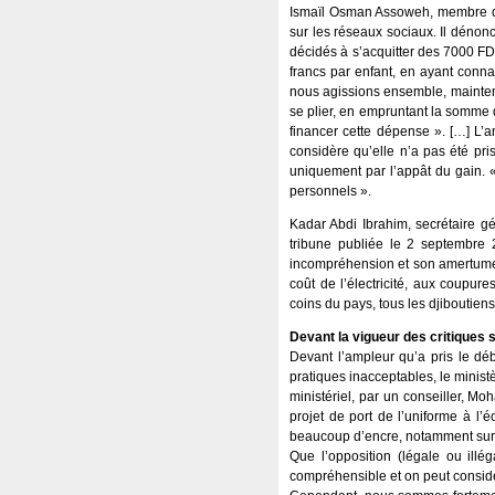
Ismaïl Osman Assoweh, membre du 
sur les réseaux sociaux. Il dénonc
décidés à s’acquitter des 7000 FDJ
francs par enfant, en ayant conna
nous agissions ensemble, maintenan
se plier, en empruntant la somme d
financer cette dépense ». […] L’an
considère qu’elle n’a pas été pri
uniquement par l’appât du gain. « 
personnels ».
Kadar Abdi Ibrahim, secrétaire g
tribune publiée le 2 septembre 2
incompréhension et son amertume de
coût de l’électricité, aux coupur
coins du pays, tous les djiboutiens 
Devant la vigueur des critiques
Devant l’ampleur qu’a pris le déb
pratiques inacceptables, le ministè
ministériel, par un conseiller, M
projet de port de l’uniforme à l’
beaucoup d’encre, notamment sur 
Que l’opposition (légale ou illé
compréhensible et on peut considé