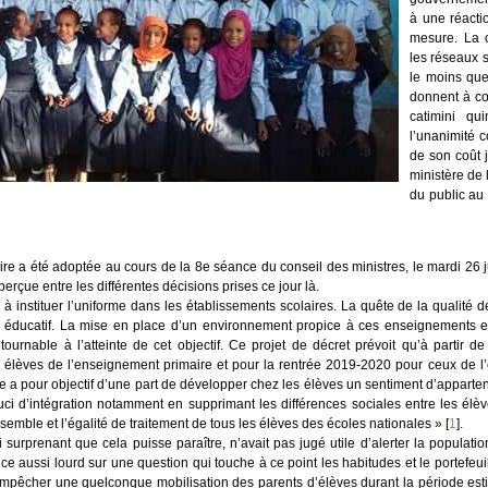
à une réacti
mesure. La c
les réseaux s
le moins que 
donnent à cœ
catimini qui
l’unanimité c
de son coût 
ministère de 
du public au
re a été adoptée au cours de la 8e séance du conseil des ministres, le mardi 26 
erçue entre les différentes décisions prises ce jour là.
e à instituer l’uniforme dans les établissements scolaires. La quête de la qualit
e éducatif. La mise en place d’un environnement propice à ces enseignements et
ntournable à l’atteinte de cet objectif. Ce projet de décret prévoit qu’à partir d
les élèves de l’enseignement primaire et pour la rentrée 2019-2020 pour ceux de
e a pour objectif d’une part de développer chez les élèves un sentiment d’appart
ci d’intégration notamment en supprimant les différences sociales entre les élève
semble et l’égalité de traitement de tous les élèves des écoles nationales »
[
1
]
.
 surprenant que cela puisse paraître, n’avait pas jugé utile d’alerter la populatio
e aussi lourd sur une question qui touche à ce point les habitudes et le portefeui
mpêcher une quelconque mobilisation des parents d’élèves durant la période estival