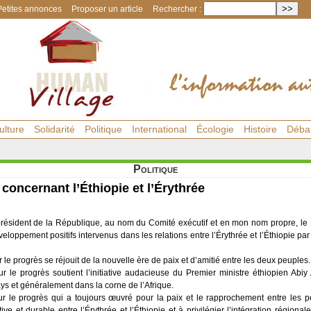
Petites annonces
Proposer un article
Rechercher :
ulture
Solidarité
Politique
International
Écologie
Histoire
Déba
Politique
ncernant l’Éthiopie et l’Érythrée
président de la République, au nom du Comité exécutif et en mon nom propre, l
veloppement positifs intervenus dans les relations entre l’Érythrée et l’Éthiopie par
 progrès se réjouit de la nouvelle ère de paix et d’amitié entre les deux peuples.
 le progrès soutient l’initiative audacieuse du Premier ministre éthiopien A
ays et généralement dans la corne de l’Afrique.
 le progrès qui a toujours œuvré pour la paix et le rapprochement entre les p
ive et durable entre l’Érythrée et l’Éthiopie et à privilégier l’intégration régiona