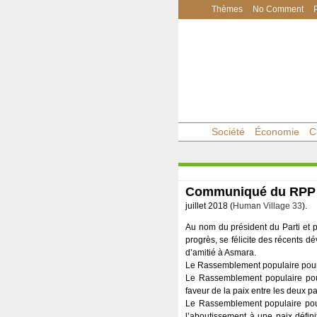
Thèmes
No Comment
Société
Économie
C
Communiqué du RPP co
juillet 2018 (
Human Village 33
).
Au nom du président du Parti et 
progrès, se félicite des récents dé
d’amitié à Asmara.
Le Rassemblement populaire pour le
Le Rassemblement populaire pour
faveur de la paix entre les deux p
Le Rassemblement populaire pour
l’aboutissement à une paix définit