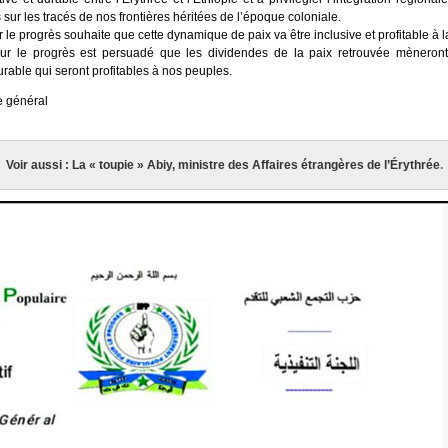
s sur les tracés de nos frontières héritées de l’époque coloniale.
e progrès souhaite que cette dynamique de paix va être inclusive et profitable à l
r le progrès est persuadé que les dividendes de la paix retrouvée mèneront 
rable qui seront profitables à nos peuples.
e général
Voir aussi : La « toupie » Abiy, ministre des Affaires étrangères de l’Érythrée
.