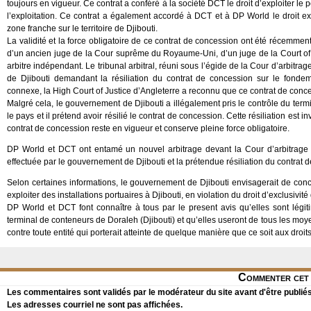
toujours en vigueur. Ce contrat a conféré à la société DCT le droit d’exploiter le 
l’exploitation. Ce contrat a également accordé à DCT et à DP World le droit excl
zone franche sur le territoire de Djibouti.
La validité et la force obligatoire de ce contrat de concession ont été récemmen
d’un ancien juge de la Cour suprême du Royaume-Uni, d’un juge de la Court o
arbitre indépendant. Le tribunal arbitral, réuni sous l’égide de la Cour d’arbitr
de Djibouti demandant la résiliation du contrat de concession sur le fond
connexe, la High Court of Justice d’Angleterre a reconnu que ce contrat de conce
Malgré cela, le gouvernement de Djibouti a illégalement pris le contrôle du termi
le pays et il prétend avoir résilié le contrat de concession. Cette résiliation est 
contrat de concession reste en vigueur et conserve pleine force obligatoire.
DP World et DCT ont entamé un nouvel arbitrage devant la Cour d’arbitrage in
effectuée par le gouvernement de Djibouti et la prétendue résiliation du contrat 
Selon certaines informations, le gouvernement de Djibouti envisagerait de concl
exploiter des installations portuaires à Djibouti, en violation du droit d’exclusivi
DP World et DCT font connaître à tous par le present avis qu’elles sont légitim
terminal de conteneurs de Doraleh (Djibouti) et qu’elles useront de tous les m
contre toute entité qui porterait atteinte de quelque manière que ce soit aux droit
Commenter cet 
Les commentaires sont validés par le modérateur du site avant d'être publiés
Les adresses courriel ne sont pas affichées.