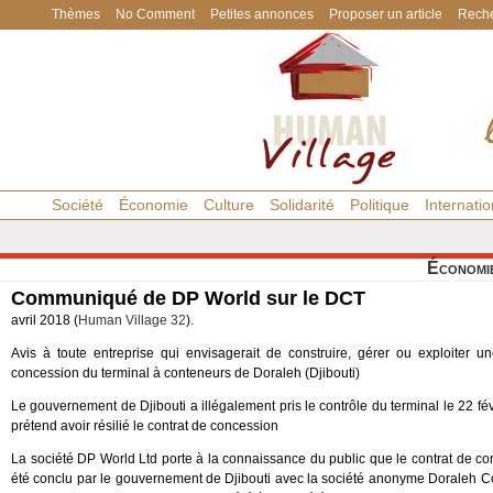
Thèmes
No Comment
Petites annonces
Proposer un article
Reche
Société
Économie
Culture
Solidarité
Politique
Internatio
Économi
Communiqué de DP World sur le DCT
avril 2018 (
Human Village 32
).
Avis à toute entreprise qui envisagerait de construire, gérer ou exploiter une
concession du terminal à conteneurs de Doraleh (Djibouti)
Le gouvernement de Djibouti a illégalement pris le contrôle du terminal le 22 févr
prétend avoir résilié le contrat de concession
La société DP World Ltd porte à la connaissance du public que le contrat de con
été conclu par le gouvernement de Djibouti avec la société anonyme Doraleh Co