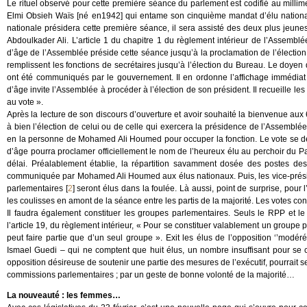
Le rituel observé pour cette première séance du parlement est codifié au milli
Elmi Obsieh Waïs [né en1942] qui entame son cinquième mandat d’élu national.
nationale présidera cette première séance, il sera assisté des deux plus jeun
Abdoulkader Ali. L’article 1 du chapitre 1 du règlement intérieur de l’Assemblé
d’âge de l’Assemblée préside cette séance jusqu’à la proclamation de l’élection 
remplissent les fonctions de secrétaires jusqu’à l’élection du Bureau. Le doye
ont été communiqués par le gouvernement. Il en ordonne l’affichage immédiat 
d’âge invite l’Assemblée à procéder à l’élection de son président. Il recueille le
au vote ».
Après la lecture de son discours d’ouverture et avoir souhaité la bienvenue aux
à bien l’élection de celui ou de celle qui exercera la présidence de l’Assemblée
en la personne de Mohamed Ali Houmed pour occuper la fonction. Le vote se dérou
d’âge pourra proclamer officiellement le nom de l’heureux élu au perchoir du P
délai. Préalablement établie, la répartition savamment dosée des postes de
communiquée par Mohamed Ali Houmed aux élus nationaux. Puis, les vice-président
parlementaires
[
2
]
seront élus dans la foulée. Là aussi, point de surprise, pour 
les coulisses en amont de la séance entre les partis de la majorité. Les votes con
Il faudra également constituer les groupes parlementaires. Seuls le RPP et 
l’article 19, du règlement intérieur, « Pour se constituer valablement un group
peut faire partie que d’un seul groupe ». Exit les élus de l’opposition ‘’modéré
Ismael Guedi – qui ne comptent que huit élus, un nombre insuffisant pour se con
opposition désireuse de soutenir une partie des mesures de l’exécutif, pourrait s
commissions parlementaires ; par un geste de bonne volonté de la majorité…
La nouveauté : les femmes…