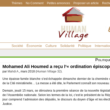
Thèmes
No Comment
Petites annonces
Proposer un article
Reche
Société
Économie
Culture
Solidarité
Politique
Internatio
Politiqu
Mohamed Ali Houmed a reçu l’« ordination épisco
par
Mahdi A.
, mars 2018 (
Human Village 32
).
Une épaisse fumée blanche s’est échappée dimanche dernier de la cheminée 
de la Cité ministérielle… La messe a été dite, le Parlement connaît son nouveau 
Demain, jeudi 15 mars, se déroulera la première séance de la nouvelle législature
de l’Assemblée nationale. Selon les termes de la loi, c’est le président de la R
jour comprend l’admission des députés, le discours du doyen d’âge et les él
Justice.