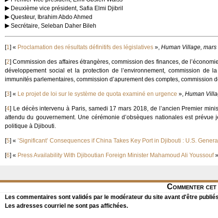
Deuxième vice président, Safia Elmi Djibril
Questeur, Ibrahim Abdo Ahmed
Secrétaire, Seleban Daher Bileh
[
1
]
«
Proclamation des résultats définitifs des législatives
»,
Human Village, mars
[
2
]
Commission des affaires étrangères, commission des finances, de l’économie 
développement social et la protection de l’environnement, commission de la 
immunités parlementaires, commission d’apurement des comptes, commission de
[
3
]
«
Le projet de loi sur le système de quota examiné en urgence
»,
Human Vill
[
4
]
Le décès intervenu à Paris, samedi 17 mars 2018, de l’ancien Premier minis
attendu du gouvernement. Une cérémonie d’obsèques nationales est prévue jeu
politique à Djibouti.
[
5
]
«
’Significant’ Consequences if China Takes Key Port in Djibouti : U.S. Genera
[
6
]
«
Press Availability With Djiboutian Foreign Minister Mahamoud Ali Youssouf
»
Commenter cet 
Les commentaires sont validés par le modérateur du site avant d'être publiés
Les adresses courriel ne sont pas affichées.