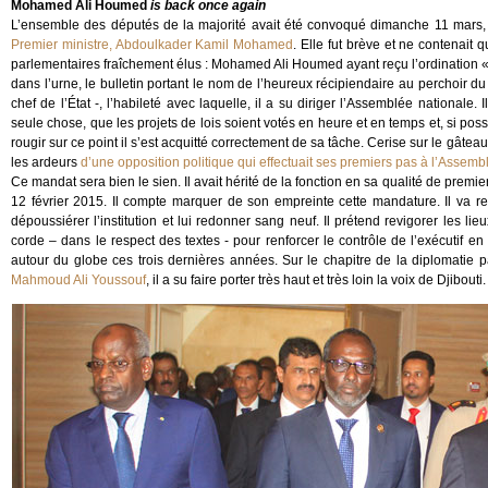
Mohamed Ali Houmed
is back once again
L’ensemble des députés de la majorité avait été convoqué dimanche 11 mars, 
Premier ministre, Abdoulkader Kamil Mohamed
. Elle fut brève et ne contenait 
parlementaires fraîchement élus : Mohamed Ali Houmed ayant reçu l’ordination 
dans l’urne, le bulletin portant le nom de l’heureux récipiendaire au perchoir 
chef de l’État -, l’habileté avec laquelle, il a su diriger l’Assemblée national
seule chose, que les projets de lois soient votés en heure et en temps et, si
rougir sur ce point il s’est acquitté correctement de sa tâche. Cerise sur le gâtea
les ardeurs
d’une opposition politique qui effectuait ses premiers pas à l’Assemb
Ce mandat sera bien le sien. Il avait hérité de la fonction en sa qualité de premie
12 février 2015. Il compte marquer de son empreinte cette mandature. Il va re
dépoussiérer l’institution et lui redonner sang neuf. Il prétend revigorer les lie
corde – dans le respect des textes - pour renforcer le contrôle de l’exécutif e
autour du globe ces trois dernières années. Sur le chapitre de la diplomatie pa
Mahmoud Ali Youssouf
, il a su faire porter très haut et très loin la voix de Djibouti.