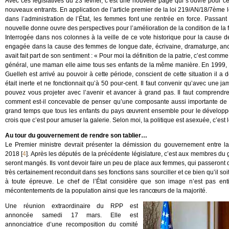
Avec ces législatives du 23 février, c’est une nouvelle page qui s’ouvre pour c
nouveaux entrants. En application de l’article premier de la loi 219/AN/18/7ème lé
dans l’administration de l’État, les femmes font une rentrée en force. Passan
nouvelle donne ouvre des perspectives pour l’amélioration de la condition de la
Interrogée dans nos colonnes à la veille de ce vote historique pour la caus
engagée dans la cause des femmes de longue date, écrivaine, dramaturge, anc
avait fait part de son sentiment : « Pour moi la définition de la patrie, c’est co
général, une maman elle aime tous ses enfants de la même manière. En 1999, not
Guelleh est arrivé au pouvoir à cette période, conscient de cette situation il 
était inerte et ne fonctionnait qu’à 50 pour-cent. Il faut convenir qu’avec une
pouvez vous projeter avec l’avenir et avancer à grand pas. Il faut compren
comment est-il concevable de penser qu’une composante aussi importante de la
grand temps que tous les enfants du pays œuvrent ensemble pour le développ
crois que c’est pour amuser la galerie. Selon moi, la politique est asexuée, c’est l
Au tour du gouvernement de rendre son tablier…
Le Premier ministre devrait présenter la démission du gouvernement entre 
2018
[
4
]
. Après les députés de la précédente législature, c’est aux membres du
seront mangés. Ils vont devoir faire un peu de place aux femmes, qui passeron
très certainement reconduit dans ses fonctions sans sourciller et ce bien qu’il soi
à toute épreuve. Le chef de l’État considère que son image n’est pas enti
mécontentements de la population ainsi que les rancœurs de la majorité.
Une réunion extraordinaire du RPP est
annoncée samedi 17 mars. Elle est
annonciatrice d’une recomposition du comité