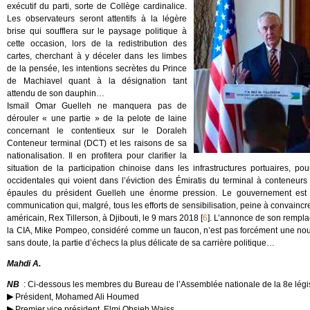
exécutif du parti, sorte de Collège cardinalice.
Les observateurs seront attentifs à la légère
brise qui soufflera sur le paysage politique à
cette occasion, lors de la redistribution des
cartes, cherchant à y déceler dans les limbes
de la pensée, les intentions secrètes du Prince
de Machiavel quant à la désignation tant
attendu de son dauphin…
Ismaïl Omar Guelleh ne manquera pas de
dérouler « une partie » de la pelote de laine
concernant le contentieux sur le Doraleh
Conteneur terminal (DCT) et les raisons de sa
nationalisation. Il en profitera pour clarifier la
situation de la participation chinoise dans les infrastructures portuaires,
occidentales qui voient dans l’éviction des Émiratis du terminal à conteneurs 
épaules du président Guelleh une énorme pression. Le gouvernement est 
communication qui, malgré, tous les efforts de sensibilisation, peine à convaincre
américain, Rex Tillerson, à Djibouti, le 9 mars 2018
[
6
]
. L’annonce de son remplace
la CIA, Mike Pompeo, considéré comme un faucon, n’est pas forcément une nouvel
sans doute, la partie d’échecs la plus délicate de sa carrière politique…
Mahdi A.
NB
: Ci-dessous les membres du Bureau de l’Assemblée nationale de la 8e législ
Président, Mohamed Ali Houmed
Premier vice président, Elmi Obsieh Waiss