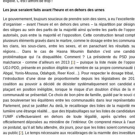
éligible. C’est l’affront de trop !
Les jeux seraient faits avant l’heure et en dehors des urnes
Le gouvernement, toujours soucieux de prendre soin des siens, a eu l’excellente
d’organiser – avant l’heure et en dehors des urnes – la répartition par désign
des sièges au sein des partis de la majorité ainsi qu’entre les partis de l’oppos
autorisés, puis entre la majorité et l’opposition. Cette construction tenait comp
plusieurs éléments gravés dans le marbre, comme le dosage entre les communa
les clans, les sous-clans, entre les sexes, et en panachant les résultats su
régions… Dans le cas de Hasna Moumin Bahdon c’est une candida
problématique qui l’a disqualifiée. Comment ? La présidente du PSD jo
malchance - comme d’ailleurs en 2013
[
1
]
– puisque la liste rivale de l’oppos
UDJ-PDD, présente en position éligible un membre de sa propre communauté (
Abgal, Yonis-Moussa, Odahgob, Reer Kool…). Pour respecter le dosage tribal,
l’introduction d’une dose de proportionnelle depuis les législatives de 201
coalition au pouvoir a décidé de désister systématiquement son candidat 
plaçant en position inéligible, lorsque le risque d’un doublon d’élus de la
communauté se présentait. Ce choix de bon père de famille, guidé par le souci 
pas bouleverser les équilibres entre les communautés dans leur représentati
Parlement, peut se justifier. Au delà, le recalibrage des listes de la majorité m
lumière une étrange réalité… que des tripatouillages sur les listes de candidatur
l’UMP s’effectueraient en dehors de toute légalité, après qu’elles on
officiellement déposées au ministère de l’intérieur. On comprend mieux à l’au
ce postulat, qu’il ait fallu attendre, dix jours, pour que les listes soient communi
au public
[
2
]
. Le temps nécessaire aux recalibrages de la marmite des investitur