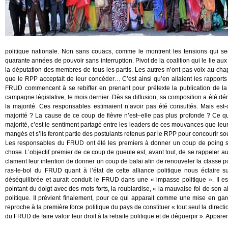
politique nationale. Non sans couacs, comme le montrent les tensions qui sec
quarante années de pouvoir sans interruption. Pivot de la coalition qui le lie a
la députation des membres de tous les partis. Les autres n’ont pas voix au chapit
que le RPP acceptait de leur concéder… C’est ainsi qu’en allaient les rapports
FRUD commencent à se rebiffer en prenant pour prétexte la publication de la 
campagne législative, le mois dernier. Dès sa diffusion, sa composition a été dé
la majorité. Ces responsables estimaient n’avoir pas été consultés. Mais es
majorité ? La cause de ce coup de fièvre n’est–elle pas plus profonde ? Ce qui
majorité, c’est le sentiment partagé entre les leaders de ces mouvances que leur
mangés et s’ils feront partie des postulants retenus par le RPP pour concourir so
Les responsables du FRUD ont été les premiers à donner un coup de poing sur 
chose. L’objectif premier de ce coup de gueule est, avant tout, de se rappele
clament leur intention de donner un coup de balai afin de renouveler la classe 
ras-le-bol du FRUD quant à l’état de cette alliance politique nous éclaire sur
déséquilibrée et aurait conduit le FRUD dans une « impasse politique ». Il e
pointant du doigt avec des mots forts, la roublardise, « la mauvaise foi de son a
politique. Il prévient finalement, pour ce qui apparait comme une mise en gar
reproche à la première force politique du pays de constituer « tout seul la direct
du FRUD de faire valoir leur droit à la retraite politique et de déguerpir ». Appar