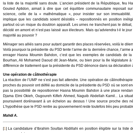
la liste de la majorité sans doute. L’ancien président de la République, feu H
Gouled Aptidon, aimait à dire que cet équilibre communautaire reposait su
science, celle de la « mathématique », pour insister sur son immuabilité.
implique que les candidats soient désistés – repositionnés en position inéligi
partout où un risque du doublon apparaît. Les urnes ne tranchent pas le débat, i
décidé en amont et n’est pas laissé aux électeurs. Mais qu’adviendra t-il le jou
majorité au pouvoir ?
Ménager ses alliés sans pour autant garantir des places réservées, voilà le dil
Voilà pourquoi la présidente du PSD tente l’arme de la dernière chance, l’arme at
enrager Hasna Moumin Bahdon, c’est que les exemples de candidats de la 
Bourhan, Ali Mohamed Daoud dit Jean-Marie, ou bien pour la 8e législature à 
différence de traitement que la présidente du PSD dénonce dans sa déclaration à
Une opération de câlinothérapie
La réaction de l’UMP ne s’est pas fait attendre. Une opération de câlinothérapie
proches du pouvoir ont défilé au domicile de la présidente du PSD où se sont 
pas la possibilité de repositionner Hasna Moumin Bahdon à une place rendant
Djama Elmi Okieh, Ougoureh Kifleh Ahmed, Naguib Abdellah Kamil... La situati
poursuivent dorénavant à un échelon au dessus ! Une source proche des né
L’hypothèse que le PSD rentre au gouvernement reste toutefois très peu probabl
Mahdi A.
[
1
]
La candidature d’Ibrahim Soultan Abdillahi en position éligible sur la liste 