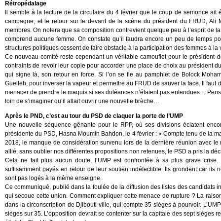
Rétropédalage
Il semble à la lecture de la circulaire du 4 février que le coup de semonce ait 
campagne, et le retour sur le devant de la scène du président du FRUD, A
membres. On notera que sa composition contrevient quelque peu à l’esprit de la l
comprend aucune femme. On constate qu’il faudra encore un peu de temps pou
structures politiques cessent de faire obstacle à la participation des femmes à la
Ce nouveau comité reste cependant un véritable camouflet pour le président 
contraints de revoir leur copie pour accorder une place de choix au président
qui signe là, son retour en force. Si l’on se fie au pamphlet de Bolock Moham
Guelleh, pour inverser la vapeur et permettre au FRUD de sauver la face. Il faut di
menacer de prendre le maquis si ses doléances n’étaient pas entendues… Pensant 
loin de s’imaginer qu’il allait ouvrir une nouvelle brèche…
Après le PND, c’est au tour du PSD de claquer la porte de l’UMP
Une nouvelle séquence gênante pour le RPP, où ses divisions éclatent encore 
présidente du PSD, Hasna Moumin Bahdon, le 4 février : « Compte tenu de la mauv
2018, le manque de considération survenu lors de la dernière réunion avec le 
allié, sans oublier nos différentes propositions non retenues, le PSD a pris la déc
Cela ne fait plus aucun doute, l’UMP est confrontée à sa plus grave cri
suffisamment payés en retour de leur soutien indéfectible. Ils grondent car ils 
sont pas logés à la même enseigne.
Ce communiqué, publié dans la foulée de la diffusion des listes des candidats inv
qui secoue cette union. Comment expliquer cette menace de rupture ? La raiso
dans la circonscription de Djibouti-ville, qui compte 35 sièges à pourvoir. L’UM
sièges sur 35. L’opposition devrait se contenter sur la capitale des sept sièges