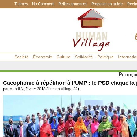
Thèmes
No Comment
Petites annonces
Proposer un article
Reche
Société
Économie
Culture
Solidarité
Politique
Internatio
Politiqu
Cacophonie à répétition à l’UMP : le PSD claque la 
par
Mahdi A.
, février 2018 (
Human Village 32
).