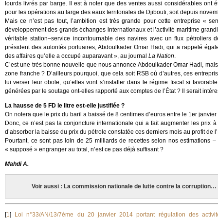
lourds livrés par barge. Il est à noter que des ventes aussi considérables ont
pour les opérations au large des eaux territoriales de Djibouti, soit depuis nove
Mais ce n’est pas tout, l’ambition est très grande pour cette entreprise « s
développement des grands échanges internationaux et l’activité maritime grandis
véritable station–service incontournable des navires avec un flux pétroliers
président des autorités portuaires, Abdoulkader Omar Hadi, qui a rappelé égale
des affaires qu’elle a occupé auparavant », au journal
La Nation
.
C’est une très bonne nouvelle que nous annonce Abdoulkader Omar Hadi, mais po
zone franche ? D’ailleurs pourquoi, que cela soit RSB où d’autres, ces entreprise
lui verser leur obole, qu’elles vont s’installer dans le régime fiscal si favor
générées par le soutage ont-elles rapporté aux comptes de l’État ? Il serait intér
La hausse de 5 FD le litre est-elle justifiée ?
On notera que le prix du baril a baissé de 8 centimes d’euros entre le 1er janvier
Donc, ce n’est pas la conjoncture internationale qui a fait augmenter les prix 
d’absorber la baisse du prix du pétrole constatée ces derniers mois au profit de l’
Pourtant, ce sont pas loin de 25 milliards de recettes selon nos estimations
« supposé » engranger au total, n’est ce pas déjà suffisant ?
Mahdi A.
Voir aussi : La commission nationale de lutte contre la corruption
[
1
]
Loi n°33/AN/13/7ème du 20 janvier 2014 portant régulation des activité