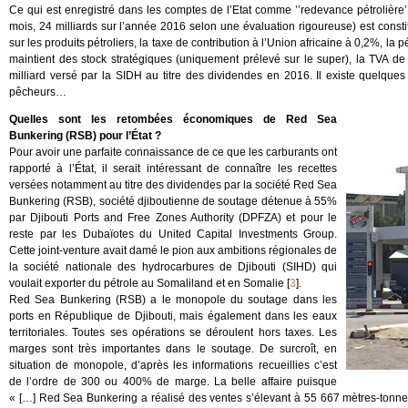
Ce qui est enregistré dans les comptes de l’Etat comme ’’redevance pétrolière’’
mois, 24 milliards sur l’année 2016 selon une évaluation rigoureuse) est cons
sur les produits pétroliers, la taxe de contribution à l’Union africaine à 0,2%, la p
maintient des stock stratégiques (uniquement prélevé sur le super), la TVA de 1
milliard versé par la SIDH au titre des dividendes en 2016. Il existe quelq
pêcheurs…
Quelles sont les retombées économiques de Red Sea
Bunkering (RSB) pour l’État ?
Pour avoir une parfaite connaissance de ce que les carburants ont
rapporté à l’État, il serait intéressant de connaître les recettes
versées notamment au titre des dividendes par la société Red Sea
Bunkering (RSB), société djiboutienne de soutage détenue à 55%
par Djibouti Ports and Free Zones Authority (DPFZA) et pour le
reste par les Dubaïotes du United Capital Investments Group.
Cette joint-venture avait damé le pion aux ambitions régionales de
la société nationale des hydrocarbures de Djibouti (SIHD) qui
voulait exporter du pétrole au Somaliland et en Somalie
[
3
]
.
Red Sea Bunkering (RSB) a le monopole du soutage dans les
ports en République de Djibouti, mais également dans les eaux
territoriales. Toutes ses opérations se déroulent hors taxes. Les
marges sont très importantes dans le soutage. De surcroît, en
situation de monopole, d’après les informations recueillies c’est
de l’ordre de 300 ou 400% de marge. La belle affaire puisque
« […] Red Sea Bunkering a réalisé des ventes s’élevant à 55 667 mètres-tonne