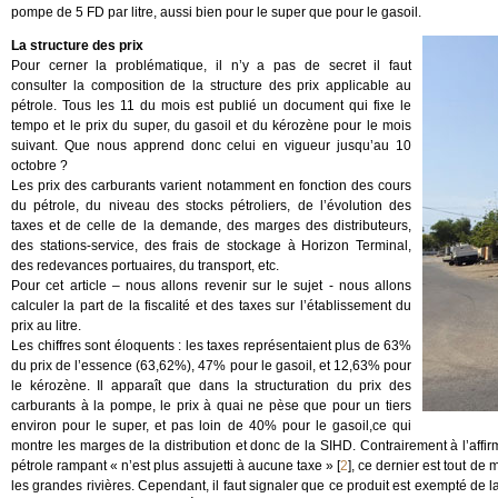
pompe de 5 FD par litre, aussi bien pour le super que pour le gasoil.
La structure des prix
Pour cerner la problématique, il n’y a pas de secret il faut
consulter la composition de la structure des prix applicable au
pétrole. Tous les 11 du mois est publié un document qui fixe le
tempo et le prix du super, du gasoil et du kérozène pour le mois
suivant. Que nous apprend donc celui en vigueur jusqu’au 10
octobre ?
Les prix des carburants varient notamment en fonction des cours
du pétrole, du niveau des stocks pétroliers, de l’évolution des
taxes et de celle de la demande, des marges des distributeurs,
des stations-service, des frais de stockage à Horizon Terminal,
des redevances portuaires, du transport, etc.
Pour cet article – nous allons revenir sur le sujet - nous allons
calculer la part de la fiscalité et des taxes sur l’établissement du
prix au litre.
Les chiffres sont éloquents : les taxes représentaient plus de 63%
du prix de l’essence (63,62%), 47% pour le gasoil, et 12,63% pour
le kérozène. Il apparaît que dans la structuration du prix des
carburants à la pompe, le prix à quai ne pèse que pour un tiers
environ pour le super, et pas loin de 40% pour le gasoil,ce qui
montre les marges de la distribution et donc de la SIHD. Contrairement à l’affi
pétrole rampant « n’est plus assujetti à aucune taxe »
[
2
]
, ce dernier est tout de
les grandes rivières. Cependant, il faut signaler que ce produit est exempté de l