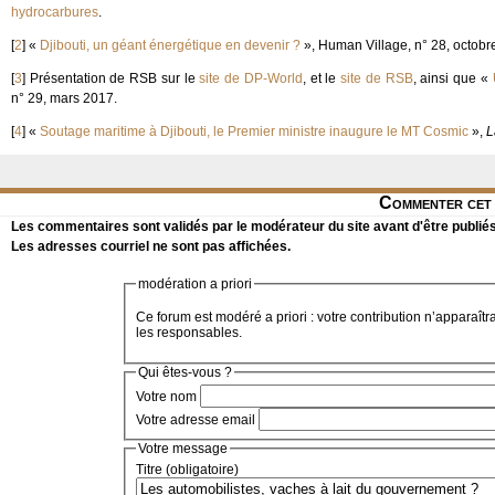
hydrocarbures
.
[
2
]
«
Djibouti, un géant énergétique en devenir ?
», Human Village, n° 28, octobr
[
3
]
Présentation de RSB sur le
site de DP-World
, et le
site de RSB
, ainsi que «
n° 29, mars 2017.
[
4
]
«
Soutage maritime à Djibouti, le Premier ministre inaugure le MT Cosmic
»,
L
Commenter cet 
Les commentaires sont validés par le modérateur du site avant d'être publiés
Les adresses courriel ne sont pas affichées.
modération a priori
Ce forum est modéré a priori : votre contribution n’apparaîtr
les responsables.
Qui êtes-vous ?
Votre nom
Votre adresse email
Votre message
Titre (obligatoire)