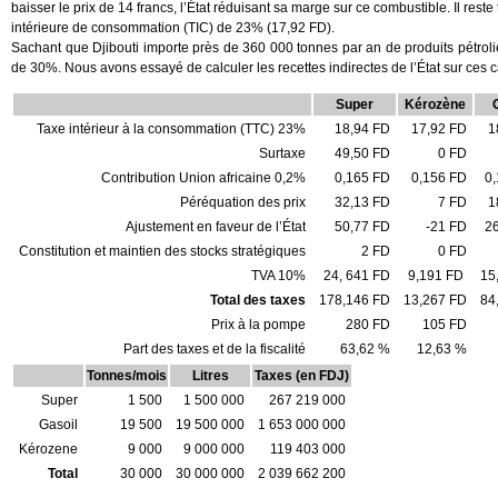
baisser le prix de 14 francs, l’État réduisant sa marge sur ce combustible. Il res
intérieure de consommation (TIC) de 23% (17,92 FD).
Sachant que Djibouti importe près de 360 000 tonnes par an de produits pétrolie
de 30%. Nous avons essayé de calculer les recettes indirectes de l’État sur ces c
Super
Kérozène
Taxe intérieur à la consommation (TTC) 23%
18,94 FD
17,92 FD
1
Surtaxe
49,50 FD
0 FD
Contribution Union africaine 0,2%
0,165 FD
0,156 FD
0
Péréquation des prix
32,13 FD
7 FD
1
Ajustement en faveur de l’État
50,77 FD
-21 FD
2
Constitution et maintien des stocks stratégiques
2 FD
0 FD
TVA 10%
24, 641 FD
9,191 FD
15
Total des taxes
178,146 FD
13,267 FD
84
Prix à la pompe
280 FD
105 FD
Part des taxes et de la fiscalité
63,62 %
12,63 %
Tonnes/mois
Litres
Taxes (en FDJ)
Super
1 500
1 500 000
267 219 000
Gasoil
19 500
19 500 000
1 653 000 000
Kérozene
9 000
9 000 000
119 403 000
Total
30 000
30 000 000
2 039 662 200