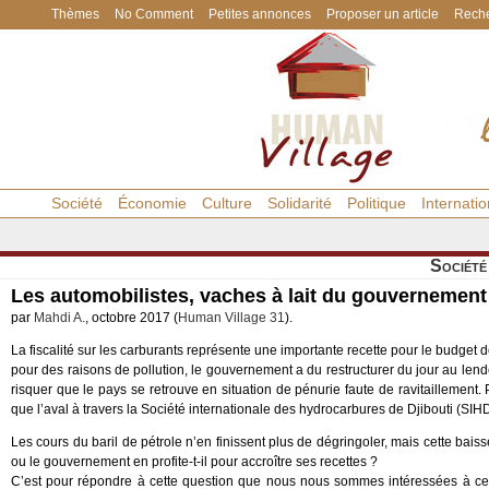
Thèmes
No Comment
Petites annonces
Proposer un article
Reche
Société
Économie
Culture
Solidarité
Politique
Internatio
Société
Les automobilistes, vaches à lait du gouvernement
par
Mahdi A.
, octobre 2017 (
Human Village 31
).
La fiscalité sur les carburants représente une importante recette pour le budget d
pour des raisons de pollution, le gouvernement a du restructurer du jour au l
risquer que le pays se retrouve en situation de pénurie faute de ravitaillement. P
que l’aval à travers la Société internationale des hydrocarbures de Djibouti (SIH
Les cours du baril de pétrole n’en finissent plus de dégringoler, mais cette bais
ou le gouvernement en profite-t-il pour accroître ses recettes ?
C’est pour répondre à cette question que nous nous sommes intéressées à cet