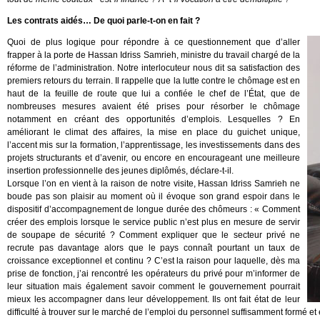
Les contrats aidés… De quoi parle-t-on en fait ?
Quoi de plus logique pour répondre à ce questionnement que d’aller
frapper à la porte de Hassan Idriss Samrieh, ministre du travail chargé de la
réforme de l’administration. Notre interlocuteur nous dit sa satisfaction des
premiers retours du terrain. Il rappelle que la lutte contre le chômage est en
haut de la feuille de route que lui a confiée le chef de l’État, que de
nombreuses mesures avaient été prises pour résorber le chômage
notamment en créant des opportunités d’emplois. Lesquelles ? En
améliorant le climat des affaires, la mise en place du guichet unique,
l’accent mis sur la formation, l’apprentissage, les investissements dans des
projets structurants et d’avenir, ou encore en encourageant une meilleure
insertion professionnelle des jeunes diplômés, déclare-t-il.
Lorsque l’on en vient à la raison de notre visite, Hassan Idriss Samrieh ne
boude pas son plaisir au moment où il évoque son grand espoir dans le
dispositif d’accompagnement de longue durée des chômeurs : « Comment
créer des emplois lorsque le service public n’est plus en mesure de servir
de soupape de sécurité ? Comment expliquer que le secteur privé ne
recrute pas davantage alors que le pays connaît pourtant un taux de
croissance exceptionnel et continu ? C’est la raison pour laquelle, dès ma
prise de fonction, j’ai rencontré les opérateurs du privé pour m’informer de
leur situation mais également savoir comment le gouvernement pourrait
mieux les accompagner dans leur développement. Ils ont fait état de leur
difficulté à trouver sur le marché de l’emploi du personnel suffisamment formé 