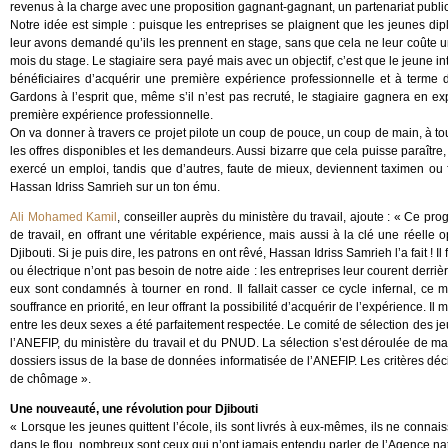
revenus à la charge avec une proposition gagnant-gagnant, un partenariat public
Notre idée est simple : puisque les entreprises se plaignent que les jeunes di
leur avons demandé qu’ils les prennent en stage, sans que cela ne leur coûte un
mois du stage. Le stagiaire sera payé mais avec un objectif, c’est que le jeune i
bénéficiaires d’acquérir une première expérience professionnelle et à terme de 
Gardons à l’esprit que, même s’il n’est pas recruté, le stagiaire gagnera en 
première expérience professionnelle.
On va donner à travers ce projet pilote un coup de pouce, un coup de main, à tous
les offres disponibles et les demandeurs. Aussi bizarre que cela puisse paraîtr
exercé un emploi, tandis que d’autres, faute de mieux, deviennent taximen ou
Hassan Idriss Samrieh sur un ton ému.
Ali Mohamed Kamil
, conseiller auprès du ministère du travail, ajoute : « Ce pr
de travail, en offrant une véritable expérience, mais aussi à la clé une réelle 
Djibouti. Si je puis dire, les patrons en ont rêvé, Hassan Idriss Samrieh l’a fait 
ou électrique n’ont pas besoin de notre aide : les entreprises leur courent derriè
eux sont condamnés à tourner en rond. Il fallait casser ce cycle infernal, ce 
souffrance en priorité, en leur offrant la possibilité d’acquérir de l’expérience. Il
entre les deux sexes a été parfaitement respectée. Le comité de sélection des
l’ANEFIP, du ministère du travail et du PNUD. La sélection s’est déroulée de ma
dossiers issus de la base de données informatisée de l’ANEFIP. Les critères décis
de chômage ».
Une nouveauté, une révolution pour Djibouti
« Lorsque les jeunes quittent l’école, ils sont livrés à eux-mêmes, ils ne connai
dans le flou, nombreux sont ceux qui n’ont jamais entendu parler de l’Agence nati