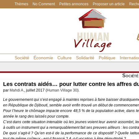
Thèmes
No Comment
Petites annonces
Proposer un article
Reche
Société
Économie
Culture
Solidarité
Politique
Internatio
Société
Les contrats aidés… pour lutter contre les affres
par
Mahdi A.
, juillet 2017 (
Human Village 30
).
Le gouvernement qui s’est engagé à maintes reprises à faire baisser drastique
en République de Djibouti, semble avoir enfin trouvé un début de commencement
Pour l’heure le chômage impacte encore 48,5 % de la population active, dans 
année le rang des laissés pour compte.
C’est dans cette situation intenable où les jeunes voient leur avenir assombri, 
à outils un instrument qui a remarquablement fait ses preuves ailleurs : les contra
De quoi s’agit-il ? Qu’en est-il de la performance de ce dispositif ? Quelle la
tout de même coûteux - est-il financé ? A -t-il vocation à être démultiplié ?