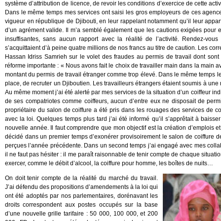
système d’attribution de licence, de revoir les conditions d’exercice de cette acti
Dans le même temps mes services ont saisi les gros employeurs de ces agences,
vigueur en république de Djibouti, en leur rappelant notamment qu’il leur appa
d’un agrément valide. Il m’a semblé également que les cautions exigées pour exe
insuffisantes, sans aucun rapport avec la réalité de l’activité. Rendez-vo
s’acquittaient d’à peine quatre millions de nos francs au titre de caution. Les cor
Hassan Idriss Samrieh sur le volet des fraudes au permis de travail dont sont a
réforme importante : « Nous avons fait le choix de travailler main dans la main a
montant du permis de travail étranger comme trop élevé. Dans le même temps l
place, de recruter un Djiboutien. Les travailleurs étrangers étaient soumis à u
Au même moment j’ai été alerté par mes services de la situation d’un coiffeur in
de ses compatriotes comme coiffeurs, aucun d’entre eux ne disposait de permis
propriétaire du salon de coiffure a été pris dans les rouages des services de 
avec la loi. Quelques temps plus tard j’ai été informé qu’il s’apprêtait à baisser 
nouvelle année. Il faut comprendre que mon objectif est la création d’emplois et nu
décidé dans un premier temps d’exonérer provisoirement le salon de coiffure d
perçues l’année précédente. Dans un second temps j’ai engagé avec mes collabor
il ne faut pas hésiter : il me paraît raisonnable de tenir compte de chaque situat
exercer, comme le débit d’alcool, la coiffure pour homme, les boîtes de nuits…
On doit tenir compte de la réalité du marché du travail.
J’ai défendu des propositions d’amendements à la loi qui
ont été adoptés par nos parlementaires, dorénavant les
droits correspondent aux postes occupés sur la base
d’une nouvelle grille tarifaire : 50 000, 100 000, et 200