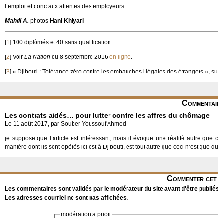
l’emploi et donc aux attentes des employeurs…
Mahdi A.
photos
Hani Khiyari
[
1
]
100 diplômés et 40 sans qualification.
[
2
]
Voir
La Nation
du 8 septembre 2016
en ligne
.
[
3
]
« Djibouti : Tolérance zéro contre les embauches illégales des étrangers », su
Commentai
Les contrats aidés… pour lutter contre les affres du chômage
Le 11 août 2017, par Souber Youssouf Ahmed.
je suppose que l’article est intéressant, mais il évoque une réalité autre que
manière dont ils sont opérés ici est à Djibouti, est tout autre que ceci n’est que d
Commenter cet 
Les commentaires sont validés par le modérateur du site avant d'être publiés
Les adresses courriel ne sont pas affichées.
modération a priori