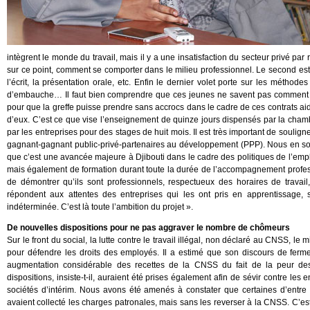
intègrent le monde du travail, mais il y a une insatisfaction du secteur privé p
sur ce point, comment se comporter dans le milieu professionnel. Le second e
l’écrit, la présentation orale, etc. Enfin le dernier volet porte sur les méthod
d’embauche… Il faut bien comprendre que ces jeunes ne savent pas comment s’y 
pour que la greffe puisse prendre sans accrocs dans le cadre de ces contrats ai
d’eux. C’est ce que vise l’enseignement de quinze jours dispensés par la ch
par les entreprises pour des stages de huit mois. Il est très important de soulign
gagnant-gagnant public-privé-partenaires au développement (PPP). Nous en somm
que c’est une avancée majeure à Djibouti dans le cadre des politiques de l’emplo
mais également de formation durant toute la durée de l’accompagnement professio
de démontrer qu’ils sont professionnels, respectueux des horaires de travail,
répondent aux attentes des entreprises qui les ont pris en apprentissage, s
indéterminée. C’est là toute l’ambition du projet ».
De nouvelles dispositions pour ne pas aggraver le nombre de chômeurs
Sur le front du social, la lutte contre le travail illégal, non déclaré au CNSS, l
pour défendre les droits des employés. Il a estimé que son discours de ferm
augmentation considérable des recettes de la CNSS du fait de la peur des 
dispositions, insiste-t-il, auraient été prises également afin de sévir contre les
sociétés d’intérim. Nous avons été amenés à constater que certaines d’entre 
avaient collecté les charges patronales, mais sans les reverser à la CNSS. C’est