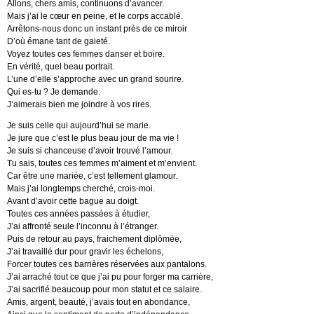
Allons, chers amis, continuons d’avancer.
Mais j’ai le cœur en peine, et le corps accablé.
Arrêtons-nous donc un instant près de ce miroir
D’où émane tant de gaieté.
Voyez toutes ces femmes danser et boire.
En vérité, quel beau portrait.
L’une d’elle s’approche avec un grand sourire.
Qui es-tu ? Je demande.
J’aimerais bien me joindre à vos rires.
Je suis celle qui aujourd’hui se marie.
Je jure que c’est le plus beau jour de ma vie !
Je suis si chanceuse d’avoir trouvé l’amour.
Tu sais, toutes ces femmes m’aiment et m’envient.
Car être une mariée, c’est tellement glamour.
Mais j’ai longtemps cherché, crois-moi.
Avant d’avoir cette bague au doigt.
Toutes ces années passées à étudier,
J’ai affronté seule l’inconnu à l’étranger.
Puis de retour au pays, fraichement diplômée,
J’ai travaillé dur pour gravir les échelons,
Forcer toutes ces barrières réservées aux pantalons.
J’ai arraché tout ce que j’ai pu pour forger ma carrière,
J’ai sacrifié beaucoup pour mon statut et ce salaire.
Amis, argent, beauté, j’avais tout en abondance,