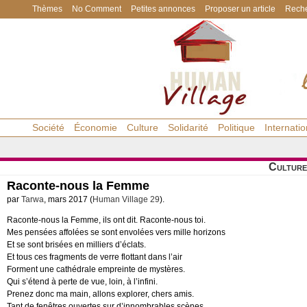
Thèmes
No Comment
Petites annonces
Proposer un article
Reche
Société
Économie
Culture
Solidarité
Politique
Internatio
Culture
Raconte-nous la Femme
par
Tarwa
, mars 2017 (
Human Village 29
).
Raconte-nous la Femme, ils ont dit. Raconte-nous toi.
Mes pensées affolées se sont envolées vers mille horizons
Et se sont brisées en milliers d’éclats.
Et tous ces fragments de verre flottant dans l’air
Forment une cathédrale empreinte de mystères.
Qui s’étend à perte de vue, loin, à l’infini.
Prenez donc ma main, allons explorer, chers amis.
Tant de fenêtres ouvertes sur d’innombrables scènes.