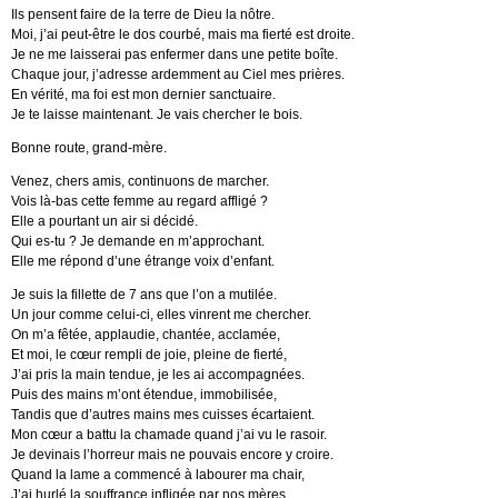
Ils pensent faire de la terre de Dieu la nôtre.
Moi, j’ai peut-être le dos courbé, mais ma fierté est droite.
Je ne me laisserai pas enfermer dans une petite boîte.
Chaque jour, j’adresse ardemment au Ciel mes prières.
En vérité, ma foi est mon dernier sanctuaire.
Je te laisse maintenant. Je vais chercher le bois.
Bonne route, grand-mère.
Venez, chers amis, continuons de marcher.
Vois là-bas cette femme au regard affligé ?
Elle a pourtant un air si décidé.
Qui es-tu ? Je demande en m’approchant.
Elle me répond d’une étrange voix d’enfant.
Je suis la fillette de 7 ans que l’on a mutilée.
Un jour comme celui-ci, elles vinrent me chercher.
On m’a fêtée, applaudie, chantée, acclamée,
Et moi, le cœur rempli de joie, pleine de fierté,
J’ai pris la main tendue, je les ai accompagnées.
Puis des mains m’ont étendue, immobilisée,
Tandis que d’autres mains mes cuisses écartaient.
Mon cœur a battu la chamade quand j’ai vu le rasoir.
Je devinais l’horreur mais ne pouvais encore y croire.
Quand la lame a commencé à labourer ma chair,
J’ai hurlé la souffrance infligée par nos mères.