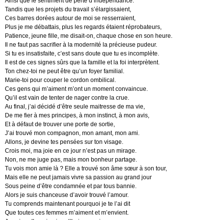
Ainsi que le sentiment de perte d’indépendance.
Tandis que les projets du travail s’élargissaient,
Ces barres dorées autour de moi se resserraient,
Plus je me débattais, plus les regards étaient réprobateurs,
Patience, jeune fille, me disait-on, chaque chose en son heure.
Il ne faut pas sacrifier à la modernité la précieuse pudeur.
Si tu es insatisfaite, c’est sans doute que tu es incomplète.
Il est de ces signes sûrs que la famille et la foi interprètent.
Ton chez-toi ne peut être qu’un foyer familial.
Marie-toi pour couper le cordon ombilical.
Ces gens qui m’aiment m’ont un moment convaincue.
Qu’il est vain de tenter de nager contre la crue.
Au final, j’ai décidé d’être seule maitresse de ma vie,
De me fier à mes principes, à mon instinct, à mon avis,
Et à défaut de trouver une porte de sortie,
J’ai trouvé mon compagnon, mon amant, mon ami.
Allons, je devine tes pensées sur ton visage.
Crois moi, ma joie en ce jour n’est pas un mirage.
Non, ne me juge pas, mais mon bonheur partage.
Tu vois mon amie là ? Elle a trouvé son âme sœur à son tour,
Mais elle ne peut jamais vivre sa passion au grand jour
Sous peine d’être condamnée et par tous bannie.
Alors je suis chanceuse d’avoir trouvé l’amour.
Tu comprends maintenant pourquoi je te l’ai dit
Que toutes ces femmes m’aiment et m’envient.