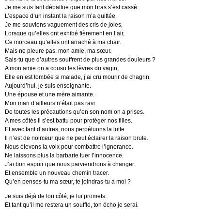
Je me suis tant débattue que mon bras s’est cassé.
L’espace d’un instant la raison m’a quittée.
Je me souviens vaguement des cris de joies,
Lorsque qu’elles ont exhibé fièrement en l’air,
Ce morceau qu’elles ont arraché à ma chair.
Mais ne pleure pas, mon amie, ma sœur.
Sais-tu que d’autres souffrent de plus grandes douleurs ?
A mon amie on a cousu les lèvres du vagin,
Elle en est tombée si malade, j’ai cru mourir de chagrin.
Aujourd’hui, je suis enseignante.
Une épouse et une mère aimante.
Mon mari d’ailleurs n’était pas ravi
De toutes les précautions qu’en son nom on a prises.
A mes côtés il s’est battu pour protéger nos filles.
Et avec tant d’autres, nous perpétuons la lutte.
Il n’est de noirceur que ne peut éclairer la raison brute.
Nous élevons la voix pour combattre l’ignorance.
Ne laissons plus la barbarie tuer l’innocence.
J’ai bon espoir que nous parviendrons à changer.
Et ensemble un nouveau chemin tracer.
Qu’en penses-tu ma sœur, te joindras-tu à moi ?
Je suis déjà de ton côté, je lui promets.
Et tant qu’il me restera un souffle, ton écho je serai.