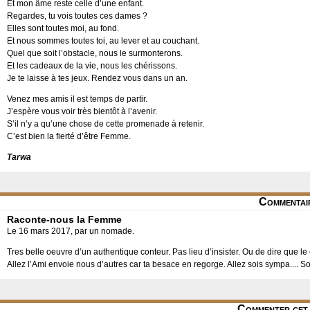
Et mon âme reste celle d’une enfant.
Regardes, tu vois toutes ces dames ?
Elles sont toutes moi, au fond.
Et nous sommes toutes toi, au lever et au couchant.
Quel que soit l’obstacle, nous le surmonterons.
Et les cadeaux de la vie, nous les chérissons.
Je te laisse à tes jeux. Rendez vous dans un an.
Venez mes amis il est temps de partir.
J’espère vous voir très bientôt à l’avenir.
S’il n’y a qu’une chose de cette promenade à retenir.
C’est bien la fierté d’être Femme.
Tarwa
Commentai
Raconte-nous la Femme
Le 16 mars 2017, par un nomade.
Tres belle oeuvre d’un authentique conteur. Pas lieu d’insister. Ou de dire que le
Allez l’Ami envoie nous d’autres car ta besace en regorge. Allez sois sympa.... Sois
Commenter cet 