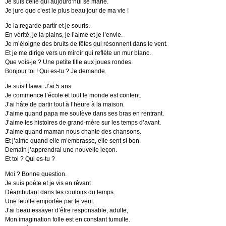
Je suis celle qui aujourd’hui se marie.
Je jure que c’est le plus beau jour de ma vie !
Je la regarde partir et je souris.
En vérité, je la plains, je l’aime et je l’envie.
Je m’éloigne des bruits de fêtes qui résonnent dans le vent.
Et je me dirige vers un miroir qui reflète un mur blanc.
Que vois-je ? Une petite fille aux joues rondes.
Bonjour toi ! Qui es-tu ? Je demande.
Je suis Hawa. J’ai 5 ans.
Je commence l’école et tout le monde est content.
J’ai hâte de partir tout à l’heure à la maison.
J’aime quand papa me soulève dans ses bras en rentrant.
J’aime les histoires de grand-mère sur les temps d’avant.
J’aime quand maman nous chante des chansons.
Et j’aime quand elle m’embrasse, elle sent si bon.
Demain j’apprendrai une nouvelle leçon.
Et toi ? Qui es-tu ?
Moi ? Bonne question.
Je suis poète et je vis en rêvant
Déambulant dans les couloirs du temps.
Une feuille emportée par le vent.
J’ai beau essayer d’être responsable, adulte,
Mon imagination folle est en constant tumulte.