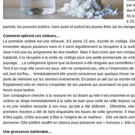
par d
des 
Ali (
à 201
parents, les pouvoirs publics, mais aussi et surtout les jeunes filles sur les dange
Comment opèrent ces violeurs…
La première victime est une mineure, d’à peine 15 ans, inscrite en collège. Elle
ensemble depuis plusieurs mois et il vient régulièrement la récupérer à la sortie
sexe n’est pas au programme de leur relation. Mais il faut croire que son compa
habitude, il la récupère à la sortie du collège pour une petite promenade en voitu
paysage… La collégienne ignore que sa boisson a été droguée aux somnifères !
Tout d’un coup elle ouvre les yeux, elle ne comprend pas, elle a l’impression de s
est, tout est flou… Immédiatement elle prend conscience que quelque chose ne 
perte de mémoire sur les derniers évènements. En jetant un œil sur sa montre 
Rapidement elle en vient à s’inquièter de ses parents qui pourraient ne pas com
heure aussi tardive.
Son compagnon cherche à la rassurer en lui disant qu’elle s’est endormie et qu’
victime se dirige immédiatement à la salle de bain pour sortir de cette torpeur, c
a eu une relation sexuelle à son insu, qu’elle a été déflorée… Effondrée, elle n
première réaction a été de faire disparaitre les traces de cette ignominie. Il im
d’être jugée, d’être accusée d’être à l’origine de ce malheur… Elle est dans une 
personne ! Elle préfère souffrir en silence pour préserver son « honneur ». Elle
Une grossesse inattendue…