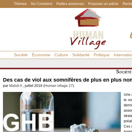
Thèmes
No Comment
Petites annonces
Proposer un article
Reche
Société
Économie
Culture
Solidarité
Politique
Internatio
Société
Des cas de viol aux somnifères de plus en plus n
par
Mahdi A.
, juillet 2016 (
Human village 27
).
Une a
le s
derni
asso
stra
préa
Ces 
histo