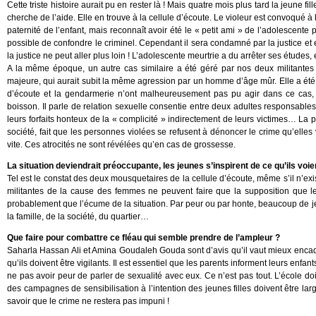
Cette triste histoire aurait pu en rester là ! Mais quatre mois plus tard la jeune 
cherche de l’aide. Elle en trouve à la cellule d’écoute. Le violeur est convoqué à l
paternité de l’enfant, mais reconnaît avoir été le « petit ami » de l’adolescente 
possible de confondre le criminel. Cependant il sera condamné par la justice 
la justice ne peut aller plus loin ! L’adolescente meurtrie a du arrêter ses études,
A la même époque, un autre cas similaire a été géré par nos deux militantes d
majeure, qui aurait subit la même agression par un homme d’âge mûr. Elle a ét
d’écoute et la gendarmerie n’ont malheureusement pas pu agir dans ce cas, p
boisson. Il parle de relation sexuelle consentie entre deux adultes responsable
leurs forfaits honteux de la « complicité » indirectement de leurs victimes… La pe
société, fait que les personnes violées se refusent à dénoncer le crime qu’elles v
vite. Ces atrocités ne sont révélées qu’en cas de grossesse.
La situation deviendrait préoccupante, les jeunes s’inspirent de ce qu’ils voi
Tel est le constat des deux mousquetaires de la cellule d’écoute, même s’il n’exi
militantes de la cause des femmes ne peuvent faire que la supposition que le
probablement que l’écume de la situation. Par peur ou par honte, beaucoup de jeun
la famille, de la société, du quartier…
Que faire pour combattre ce fléau qui semble prendre de l’ampleur ?
Saharla Hassan Ali et Amina Goudaleh Gouda sont d’avis qu’il vaut mieux encadre
qu’ils doivent être vigilants. Il est essentiel que les parents informent leurs enfants
ne pas avoir peur de parler de sexualité avec eux. Ce n’est pas tout. L’école doi
des campagnes de sensibilisation à l’intention des jeunes filles doivent être la
savoir que le crime ne restera pas impuni !