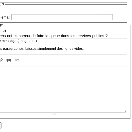
s ?
e email
ge
oire)
e message (obligatoire)
s paragraphes, laissez simplement des lignes vides.