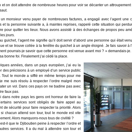
on et on doit attendre de nombreuse heures pour voir se décanter un attroupemen
saut.
D, un monsieur venu payer de nombreuses factures, a engagé avec l’agent une 
et la personne suivante a, à maintes reprises, rappelé cette situation qui perdu
re pour quitter les lieux. Nous avons assisté à des échanges de propos peu a
les jours.
u guichet, l’agent me signifie qu’il doit servir d’abord une personne qui était ve
ue et se trouve collée à la fenêtre du guichet à un angle éloigné. Je fais savoir à 
ent pourrais-je savoir que cette personne est venue avant moi ? » demandais-je.
a bonne foi. Finalement j’ai cédé la place.
elques années, dans un pays européen, j’ai eu la
 des précisions à un employé d’un service public
it. Tout le monde a sifflé en même temps pour me
 je me suis résolu à respecter l’ordre malgré mon
rater un vol. Dans ces pays on ne badine pas avec
dre faux pas.
dans notre pays les gens ont horreur de faire la
Certains services sont obligés de faire appel au
t de sécurité pour faire respecter la priorité. Alors
si chacun attend son tour, tout le monde est vite
idement. Alors manquons-nous tous de civilité ?
st-il que le Djiboutien peine à respecter l’ordre et
autres services. Il a du mal à attendre son tour et