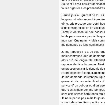
Souvent il n’y a pas d’organisati
foules bigarrées les prennent d’as
L’autre jour au guichet de l’ED
longues minutes se sont égrenées 
gêne, pris presque une demi-heu
situations pareilles on en voit tous 
Lorsque vint mon tour de passer a
ladite personne n’a pas fait la que
mon tour. Que nenni. « Mais comm
me demande de faire confiance à s
Je me rappelle il y a de cela qu
malencontreuse idée de demander
alors qu’une longue file attenda
rappeler de faire la queue. Ainsi
empressement car je risquais de 
l’ordre et on est éconduit au moin
Je me demande souvent pourquoi 
queue et de respecter l’ordre. 
service d’ un policier ou d’un agen
que c’est simple comme bonjour, 
servi et le service sera rendu rap
Je ne le pense pas, mais toujours e
surtout dans les lieux publics et 