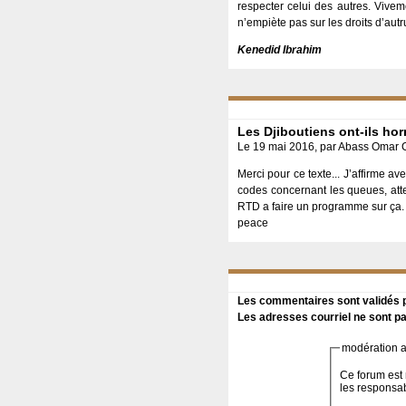
respecter celui des autres. Vivem
n’empiète pas sur les droits d’autru
Kenedid Ibrahim
Les Djiboutiens ont-ils hor
Le 19 mai 2016, par Abass Omar 
Merci pour ce texte... J’affirme 
codes concernant les queues, atte
RTD a faire un programme sur ça.
peace
Les commentaires sont validés pa
Les adresses courriel ne sont pa
modération a 
Ce forum est 
les responsa