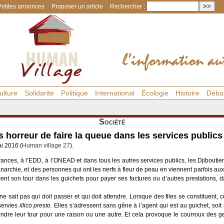
Petites annonces
Proposer un article
Rechercher :
ulture
Solidarité
Politique
International
Écologie
Histoire
Déba
Société
s horreur de faire la queue dans les services publics
ai 2016 (
Human village 27
).
nces, à l’EDD, à l’ONEAD et dans tous les autres services publics, les Djiboutien
’anarchie, et des personnes qui ont les nerfs à fleur de peau en viennent parfois aux
ent son tour dans les guichets pour payer ses factures ou d’autres prestations, 
 ne sait pas qui doit passer et qui doit attendre. Lorsque des files se constituent,
servies
illico presto
. Elles s’adressent sans gêne à l’agent qui est au guichet, soit 
endre leur tour pour une raison ou une autre. Et cela provoque le courroux des 