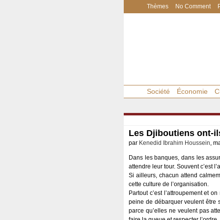
Thèmes
No Comment
Société
Économie
C
Les Djiboutiens ont-il
par
Kenedid Ibrahim Houssein
, m
Dans les banques, dans les assura
attendre leur tour. Souvent c’est l
Si ailleurs, chacun attend calmem
cette culture de l’organisation.
Partout c’est l’attroupement et on
peine de débarquer veulent être 
parce qu’elles ne veulent pas att
faire la queue et respecter l’ordre.